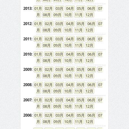
2013
:
01
02
03
04
05
06
07
08
09
10
11
12
2012
:
01
02
03
04
05
06
07
08
09
10
11
12
2011
:
01
02
03
04
05
06
07
08
09
10
11
12
2010
:
01
02
03
04
05
06
07
08
09
10
11
12
2009
:
01
02
03
04
05
06
07
08
09
10
11
12
2008
:
01
02
03
04
05
06
07
08
09
10
11
12
2007
:
01
02
03
04
05
06
07
08
09
10
11
12
2006
:
01
02
03
04
05
06
07
08
09
10
11
12