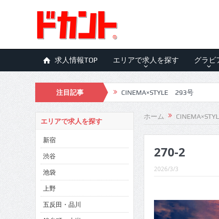
求人情報TOP
エリアで求人を探す
グラビ
注目記事
CINEMA×STYLE 293号
CINEMA×STYLE 292号
ホーム
CINEMA×STY
エリアで求人を探す
CINEMA×STYLE 291号
新宿
270-2
CINEMA×STYLE 290号
渋谷
CINEMA×STYLE 289号
2026/3/3
池袋
CINEMA×STYLE 288号
上野
五反田・品川
CINEMA×STYLE 287号