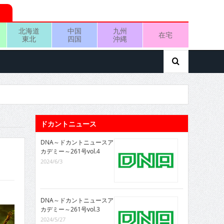
北海道
中国
九州
在宅
東北
四国
沖縄
ドカントニュース
DNA～ドカントニュースア
カデミー～261号vol.4
2024/6/3
DNA～ドカントニュースア
カデミー～261号vol.3
2024/5/27