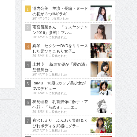
瀧内公美 主演・長編・ヌード
の初が３つ!!!ギラギ...
2014/10/16 に投稿された
雨宮留菜さん 「ミスヤンチャ
ン2016」参戦！マル...
2016/5/16 に投稿された
真琴 セクシーDVDをリリース
した元ひきこもり女子...
2013/4/16 に投稿された
土村 芳 新進女優が「愛の渦」
監督舞台に
2014/7/16 に投稿された
RaMu 18歳Gカップ美少女が
DVDデビュー
2016/4/16 に投稿された
稀見理都 乳首残像に触手・ア
ヘ顔・「らめぇ」……エ...
2018/3/16 に投稿された
倉沢しえり ふんわり笑顔＆く
びれボディを武器にグラ...
2021/2/16 に投稿された