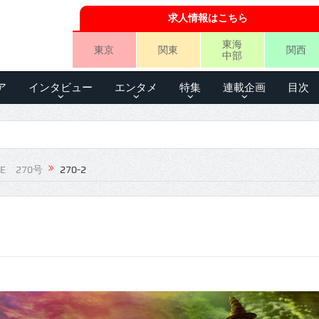
求人情報はこちら
東海
東京
関東
関西
中部
ア
インタビュー
エンタメ
特集
連載企画
目次
LE 270号
270-2