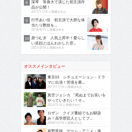
深琴 等身大で演じた初主演作
品が公開！
2017/11/16 に投稿された
行平あい佳 初主演で大胆な体
当たり艶技を…
2018/9/15 に投稿された
原つむぎ 人気上昇中！愛らし
い笑顔とほんわかした雰...
2021/3/16 に投稿された
オススメインタビュー
東京03 シチュエーション・ドラ
マに出演！苦境を乗...
2017/11/16 に投稿された
真空ジェシカ 『死ぬまでお笑いを
やっていきたい！そ...
2022/7/16 に投稿された
ロザン クイズ番組でもお馴染
み！高学歴芸人としてブ...
2009/12/16 に投稿された
有野晋哉 ゲーム・アニメ・漫