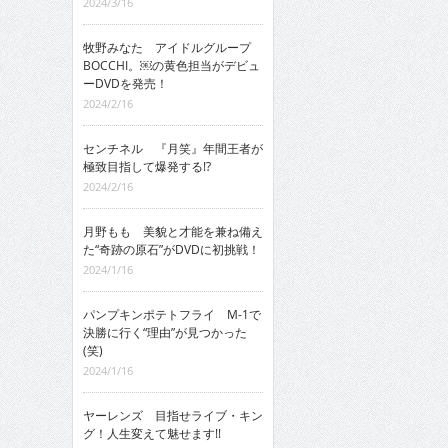
2024/3/16
牧野みなた アイドルグループ
BOCCHI。￼の黄色担当がデビュ
ーDVDを発売！
2024/2/16
センチネル 『月笑』年間王者が
極致目指して爆発する!?
2024/2/16
月野もも 美貌と才能を兼ね備え
た“奇跡の原石”がDVDに初挑戦！
2024/1/16
パンプキンポテトフライ M-1で
決勝に行く“理由”が見つかった
(笑)
2024/1/16
ヤーレンズ 目指せライブ・キン
グ！人生変えて魅せます!!