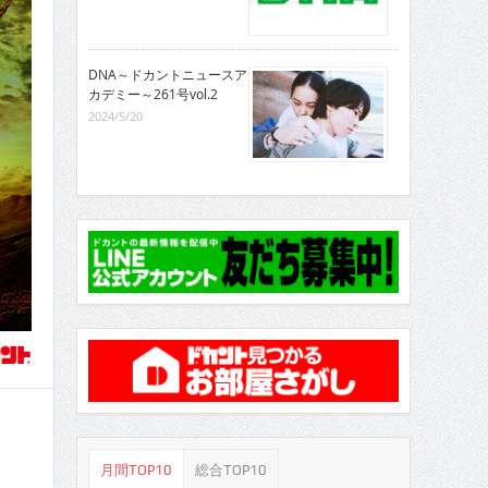
DNA～ドカントニュースア
カデミー～261号vol.2
2024/5/20
月間TOP10
総合TOP10