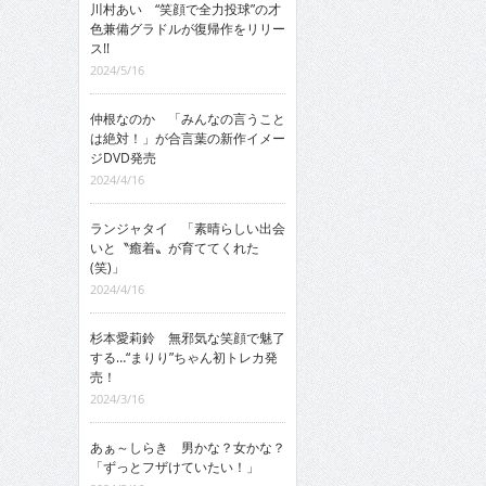
川村あい “笑顔で全力投球”の才
色兼備グラドルが復帰作をリリー
ス!!
2024/5/16
仲根なのか 「みんなの言うこと
は絶対！」が合言葉の新作イメー
ジDVD発売
2024/4/16
ランジャタイ 「素晴らしい出会
いと〝癒着〟が育ててくれた
(笑)」
2024/4/16
杉本愛莉鈴 無邪気な笑顔で魅了
する…“まりり”ちゃん初トレカ発
売！
2024/3/16
あぁ～しらき 男かな？女かな？
「ずっとフザけていたい！」