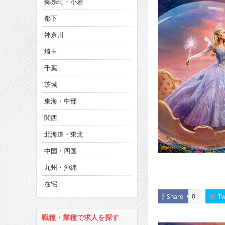
錦糸町・小岩
CINEMA×STYLE 286号
都下
CINEMA×STYLE 285号
神奈川
CINEMA×STYLE 294号
埼玉
千葉
茨城
東海・中部
関西
北海道・東北
中国・四国
九州・沖縄
在宅
Share
Tw
0
職種・業種で求人を探す