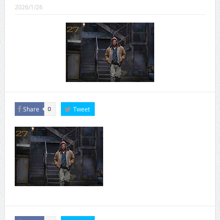
CINEMA×STYLE 289号
2026/1/26
CINEMA×STYLE 288号
CINEMA×STYLE 287号
CINEMA×STYLE 286号
CINEMA×STYLE 285号
CINEMA×STYLE 294号
Share
Tweet
0