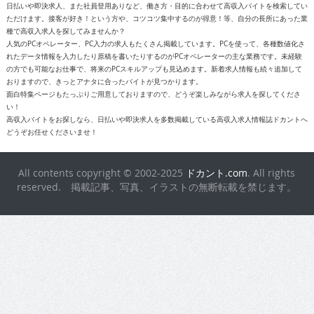
日払いや即決求人、また社員登用ありなど、働き方・目的に合わせて高収入バイトを検索してい
ただけます。接客が好き！という方や、コツコツ集中するのが得意！等、自分の長所にあった業
種で高収入求人を探してみませんか？
人気のPCオペレーター、PC入力の求人もたくさん掲載しています。PCを使って、各種数値化さ
れたデータ情報を入力したり原稿を書いたりするのがPCオペレーターの主な業務です。未経験
の方でも可能なお仕事で、将来のPCスキルアップも見込めます。新着求人情報も続々追加して
おりますので、きっとアナタに合ったバイトが見つかります。
面白特集ページもたっぷりご用意しておりますので、どうぞ楽しみながら求人を探してくださ
い！
高収入バイトをお探しなら、日払いや即決求人を多数掲載している高収入求人情報誌ドカントへ
どうぞお任せくださいませ！
All contents copyright © 2002-2025
ドカント.com
. All rights
reserved. 掲載記事、写真、イラストの無断転載を禁じます。