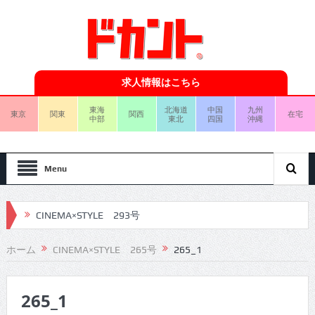
求人情報はこちら
東海
北海道
中国
九州
東京
関東
関西
在宅
中部
東北
四国
沖縄
Menu
CINEMA×STYLE 293号
CINEMA×STYLE 292号
ホーム
CINEMA×STYLE 265号
265_1
CINEMA×STYLE 291号
265_1
CINEMA×STYLE 290号