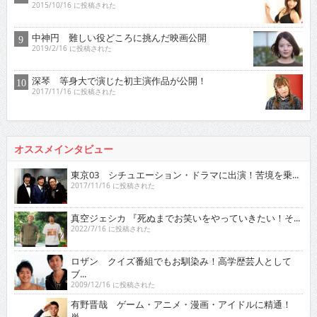
2015/10/16 に投稿された
中神円 難しい役どころに挑んだ映画公開
2019/2/16 に投稿された
深琴 等身大で演じた初主演作品が公開！
2017/11/16 に投稿された
オススメインタビュー
東京03 シチュエーション・ドラマに出演！苦境を乗...
2017/11/16 に投稿された
真空ジェシカ 『死ぬまでお笑いをやっていきたい！そ...
2022/7/16 に投稿された
ロザン クイズ番組でもお馴染み！高学歴芸人として
ブ...
2009/12/16 に投稿された
有野晋哉 ゲーム・アニメ・漫画・アイドルに精通！
単...