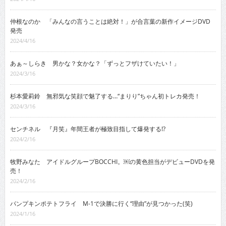
仲根なのか 「みんなの言うことは絶対！」が合言葉の新作イメージDVD
発売
2024/4/16
あぁ～しらき 男かな？女かな？「ずっとフザけていたい！」
2024/3/16
杉本愛莉鈴 無邪気な笑顔で魅了する…“まりり”ちゃん初トレカ発売！
2024/3/16
センチネル 『月笑』年間王者が極致目指して爆発する!?
2024/2/16
牧野みなた アイドルグループBOCCHI。￼の黄色担当がデビューDVDを発
売！
2024/2/16
パンプキンポテトフライ M-1で決勝に行く“理由”が見つかった(笑)
2024/1/16