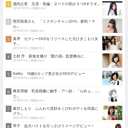
瀧内公美 主演・長編・ヌードの初が３つ!!!ギラギ...
2014/10/16 に投稿された
雨宮留菜さん 「ミスヤンチャン2016」参戦！マ
ル...
2016/5/16 に投稿された
真琴 セクシーDVDをリリースした元ひきこもり女
子...
2013/4/16 に投稿された
土村 芳 新進女優が「愛の渦」監督舞台に
2014/7/16 に投稿された
RaMu 18歳Gカップ美少女がDVDデビュー
2016/4/16 に投稿された
稀見理都 乳首残像に触手・アヘ顔・「らめぇ」……
エ...
2018/3/16 に投稿された
倉沢しえり ふんわり笑顔＆くびれボディを武器に
グラ...
2021/2/16 に投稿された
琴子 迫力バストを引っさげイメージデビュー！