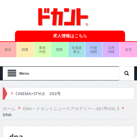
求人情報はこちら
東海
北海道
中国
九州
東京
関東
関西
在宅
中部
東北
四国
沖縄
Menu
CINEMA×STYLE 293号
CINEMA×STYLE 292号
ホーム
DNA～ドカントニュースアカデミー～261号VOL.3
DNA
CINEMA×STYLE 291号
CINEMA×STYLE 290号
dna