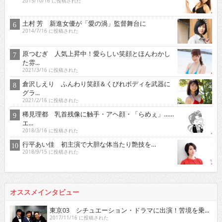
2015/10/16 に投稿された
土村 芳 新進女優が「愛の渦」監督舞台に
2014/7/16 に投稿された
原つむぎ 人気上昇中！愛らしい笑顔とほんわかし
た雰...
2021/3/16 に投稿された
倉沢しえり ふんわり笑顔＆くびれボディを武器に
グラ...
2021/2/16 に投稿された
稀見理都 乳首残像に触手・アヘ顔・「らめぇ」……
エ...
2018/3/16 に投稿された
行平あい佳 初主演で大胆な体当たり艶技を…
2018/9/15 に投稿された
オススメインタビュー
東京03 シチュエーション・ドラマに出演！苦境を乗...
2017/11/16 に投稿された