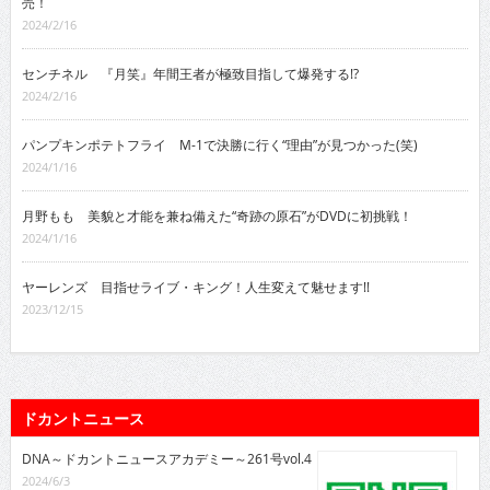
売！
2024/2/16
センチネル 『月笑』年間王者が極致目指して爆発する!?
2024/2/16
パンプキンポテトフライ M-1で決勝に行く“理由”が見つかった(笑)
2024/1/16
月野もも 美貌と才能を兼ね備えた“奇跡の原石”がDVDに初挑戦！
2024/1/16
ヤーレンズ 目指せライブ・キング！人生変えて魅せます!!
2023/12/15
ドカントニュース
DNA～ドカントニュースアカデミー～261号vol.4
2024/6/3