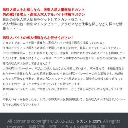
高収入求人をお探しなら、高収入求人情報誌ドカント
男の稼げる求人・高収入求人アルバイト情報マガジン
最新の高収入求人情報をゲットしてドカント稼ごう。
求人情報の他、特集やインタビュー、グラビアなど仕事を探しながら様々な情
報も・・・。
高収入バイトの求人情報ならお任せください！
ドカントでは、エリア別・業種別に高収入バイト情報を幅広く掲載しております。
注目のピックアップ求人も定期的に更新して参りますので、是非チェックしてみてください。
日払いや即決求人、また社員登用ありなど、働き方・目的に合わせて高収入バイトを検索してい
ただけます。接客が好き！という方や、コツコツ集中するのが得意！等、自分の長所にあった業
種で高収入求人を探してみませんか？
人気のPCオペレーター、PC入力の求人もたくさん掲載しています。PCを使って、各種数値化さ
れたデータ情報を入力したり原稿を書いたりするのがPCオペレーターの主な業務です。未経験
の方でも可能なお仕事で、将来のPCスキルアップも見込めます。新着求人情報も続々追加して
おりますので、きっとアナタに合ったバイトが見つかります。
面白特集ページもたっぷりご用意しておりますので、どうぞ楽しみながら求人を探してくださ
い！
高収入バイトをお探しなら、日払いや即決求人を多数掲載している高収入求人情報誌ドカントへ
どうぞお任せくださいませ！
All contents copyright © 2002-2025
ドカント.com
. All rights
reserved. 掲載記事、写真、イラストの無断転載を禁じます。