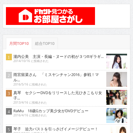
月間TOP10
総合TOP10
瀧内公美 主演・長編・ヌードの初が３つ!!!ギラギ...
2014/10/16 に投稿された
雨宮留菜さん 「ミスヤンチャン2016」参戦！マ
ル...
2016/5/16 に投稿された
真琴 セクシーDVDをリリースした元ひきこもり女
子...
2013/4/16 に投稿された
RaMu 18歳Gカップ美少女がDVDデビュー
2016/4/16 に投稿された
琴子 迫力バストを引っさげイメージデビュー！