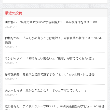
最近の投稿
川村あい “笑顔で全力投球”の才色兼備グラドルが復帰作をリリース!!
2024/5/16
仲根なのか 「みんなの言うことは絶対！」が合言葉の新作イメージDVD
発売
2024/4/16
ランジャタイ 「素晴らしい出会いと〝癒着〟が育ててくれた(笑)」
2024/4/16
杉本愛莉鈴 無邪気な笑顔で魅了する…“まりり”ちゃん初トレカ発売！
2024/3/16
あぁ～しらき 男かな？女かな？「ずっとフザけていたい！」
2024/3/16
牧野みなた アイドルグループBOCCHI。￼の黄色担当がデビューDVDを発