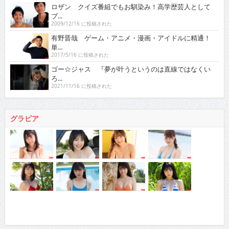
ロザン クイズ番組でもお馴染み！高学歴芸人として
ブ...
2009/12/16 に投稿された
有野晋哉 ゲーム・アニメ・漫画・アイドルに精通！
単...
2017/5/16 に投稿された
ゴー☆ジャス 『夢が叶うというのは直線ではなくい
ろ...
2021/11/16 に投稿された
グラビア