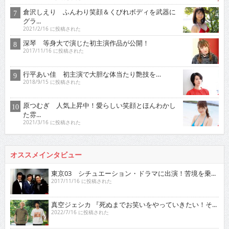
倉沢しえり ふんわり笑顔＆くびれボディを武器に
グラ...
2021/2/16 に投稿された
深琴 等身大で演じた初主演作品が公開！
2017/11/16 に投稿された
行平あい佳 初主演で大胆な体当たり艶技を…
2018/9/15 に投稿された
原つむぎ 人気上昇中！愛らしい笑顔とほんわかし
た雰...
2021/3/16 に投稿された
オススメインタビュー
東京03 シチュエーション・ドラマに出演！苦境を乗...
2017/11/16 に投稿された
真空ジェシカ 『死ぬまでお笑いをやっていきたい！そ...
2022/7/16 に投稿された