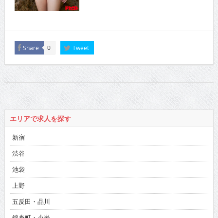
Share
Tweet
0
エリアで求人を探す
新宿
渋谷
池袋
上野
五反田・品川
錦糸町・小岩