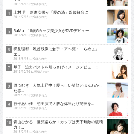
2013/4/16 に投稿された
土村 芳 新進女優が「愛の渦」監督舞台に
2014/7/16 に投稿された
RaMu 18歳Gカップ美少女がDVDデビュー
2016/4/16 に投稿された
稀見理都 乳首残像に触手・アヘ顔・「らめぇ」……
エ...
2018/3/16 に投稿された
琴子 迫力バストを引っさげイメージデビュー！
2015/10/16 に投稿された
原つむぎ 人気上昇中！愛らしい笑顔とほんわかし
た雰...
2021/3/16 に投稿された
行平あい佳 初主演で大胆な体当たり艶技を…
2018/9/15 に投稿された
青山ひかる 童顔柔らかＩカップは天下無敵の破壊
力！...
2015/2/16 に投稿された