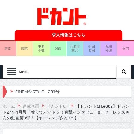
求人情報はこちら
東海
北海道
中国
九州
東京
関東
関西
在宅
中部
東北
四国
沖縄
Menu
CINEMA×STYLE 293号
CINEMA×STYLE 292号
ホーム
連載企画
ドカントCH
【ドカントCH.#302】ドカン
ト24年1月号「教えてパイセン！直撃インタビュー!!」ヤーレンズさ
CINEMA×STYLE 291号
んの動画第3弾！【ヤーレンズさん3/5】
CINEMA×STYLE 290号