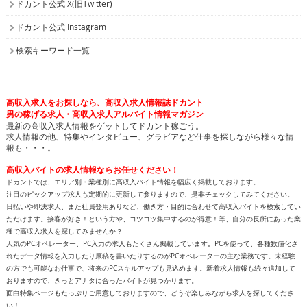
ドカント公式 X(旧Twitter)
ドカント公式 Instagram
検索キーワード一覧
高収入求人をお探しなら、高収入求人情報誌ドカント
男の稼げる求人・高収入求人アルバイト情報マガジン
最新の高収入求人情報をゲットしてドカント稼ごう。
求人情報の他、特集やインタビュー、グラビアなど仕事を探しながら様々な情
報も・・・。
高収入バイトの求人情報ならお任せください！
ドカントでは、エリア別・業種別に高収入バイト情報を幅広く掲載しております。
注目のピックアップ求人も定期的に更新して参りますので、是非チェックしてみてください。
日払いや即決求人、また社員登用ありなど、働き方・目的に合わせて高収入バイトを検索してい
ただけます。接客が好き！という方や、コツコツ集中するのが得意！等、自分の長所にあった業
種で高収入求人を探してみませんか？
人気のPCオペレーター、PC入力の求人もたくさん掲載しています。PCを使って、各種数値化さ
れたデータ情報を入力したり原稿を書いたりするのがPCオペレーターの主な業務です。未経験
の方でも可能なお仕事で、将来のPCスキルアップも見込めます。新着求人情報も続々追加して
おりますので、きっとアナタに合ったバイトが見つかります。
面白特集ページもたっぷりご用意しておりますので、どうぞ楽しみながら求人を探してくださ
い！