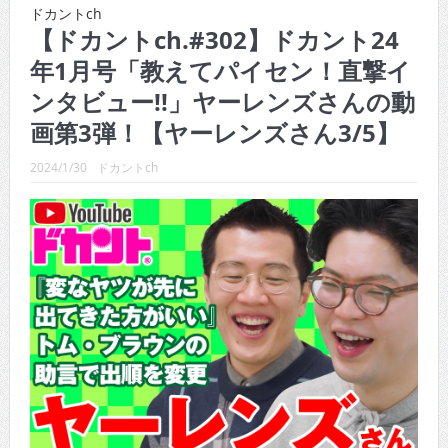
CINEMA×STYLE 289号
ドカントch
【ドカントch.#302】ドカント24
CINEMA×STYLE 288号
年1月号「教えてパイセン！直撃イ
CINEMA×STYLE 287号
ンタビュー!!」ヤーレンズさんの動
CINEMA×STYLE 286号
画第3弾！【ヤーレンズさん3/5】
CINEMA×STYLE 285号
2024/1/30
ドカントch
CINEMA×STYLE 294号