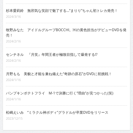
杉本愛莉鈴 無邪気な笑顔で魅了する…“まりり”ちゃん初トレカ発売！
2024/3/16
牧野みなた アイドルグループBOCCHI。￼の黄色担当がデビューDVDを発
売！
2024/2/16
センチネル 『月笑』年間王者が極致目指して爆発する!?
2024/2/16
月野もも 美貌と才能を兼ね備えた“奇跡の原石”がDVDに初挑戦！
2024/1/16
パンプキンポテトフライ M-1で決勝に行く“理由”が見つかった(笑)
2024/1/16
松嶋えいみ “ミラクル神ボディ”グラドルが卒業DVDをリリース
2023/12/15