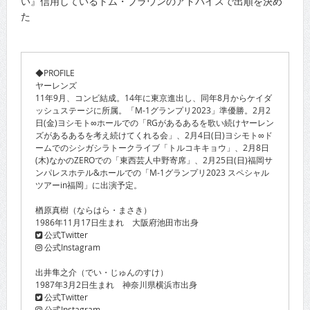
い』信用しているトム・ブラウンのアドバイスで出順を決め
た
◆PROFILE
ヤーレンズ
11年9月、コンビ結成。14年に東京進出し、同年8月からケイダ
ッシュステージに所属。「M-1グランプリ2023」準優勝。2月2
日(金)ヨシモト∞ホールでの「RGがあるあるを歌い続けヤーレン
ズがあるあるを考え続けてくれる会」、2月4日(日)ヨシモト∞ド
ームでのシシガシラトークライブ「トルコキキョウ」、2月8日
(木)なかのZEROでの「東西芸人中野寄席」、2月25日(日)福岡サ
ンパレスホテル&ホールでの「M-1グランプリ2023 スペシャル
ツアーin福岡」に出演予定。
楢原真樹（ならはら・まさき）
1986年11月17日生まれ 大阪府池田市出身
公式Twitter
公式Instagram
出井隼之介（でい・じゅんのすけ）
1987年3月2日生まれ 神奈川県横浜市出身
公式Twitter
公式Instagram