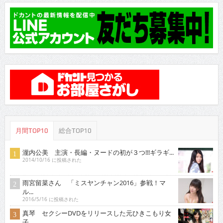
月間TOP10
総合TOP10
瀧内公美 主演・長編・ヌードの初が３つ!!!ギラギ...
2014/10/16 に投稿された
雨宮留菜さん 「ミスヤンチャン2016」参戦！マ
ル...
2016/5/16 に投稿された
真琴 セクシーDVDをリリースした元ひきこもり女
子...