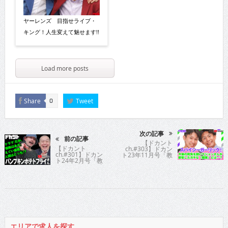
ヤーレンズ 目指せライブ・
キング！人生変えて魅せます!!
Load more posts
Share
Tweet
0
次の記事
前の記事
【ドカント
【ドカント
ch.#303】ドカン
ch.#301】ドカン
ト23年11月号「教
ト24年2月号「教
えてパイセン！直
えてパイセン！直
撃インタビュー!!」
撃インタビュ
スパイシーガーリ
ー!!」パンプキン
ックさんの動画第4
ポテトフライさん
弾！【スパイシー
の動画第1弾！
ガーリックさん
【パンプキンポテ
4/4】
トフライさん
1/4】
エリアで求人を探す