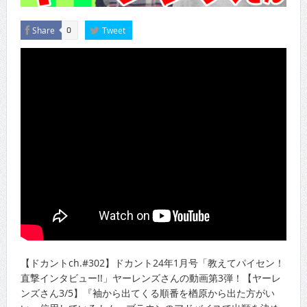
Share
Tweet
0
【ドカントch.#302】ドカント24年1月号「教えてパイセン！
直撃インタビュー!!」ヤーレンズさんの動画第3弾！【ヤーレ
ンズさん3/5】『袖から出てくる順番を楢原から出た方がい