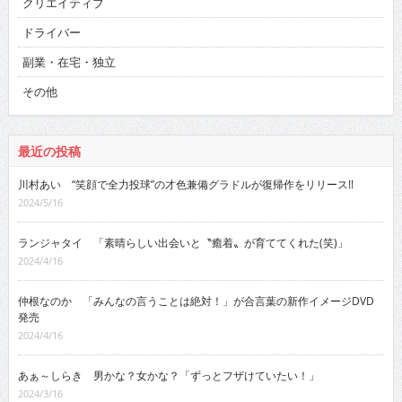
クリエイティブ
ドライバー
副業・在宅・独立
その他
最近の投稿
川村あい “笑顔で全力投球”の才色兼備グラドルが復帰作をリリース!!
2024/5/16
ランジャタイ 「素晴らしい出会いと〝癒着〟が育ててくれた(笑)」
2024/4/16
仲根なのか 「みんなの言うことは絶対！」が合言葉の新作イメージDVD
発売
2024/4/16
あぁ～しらき 男かな？女かな？「ずっとフザけていたい！」
2024/3/16