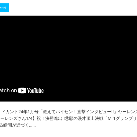
eet
97】ドカント24年1月号「教えてパイセン！直撃インタビュー!!」ヤーレン
ーレンズさん1/4】祝！決勝進出!!悲願の漫才頂上決戦「M-1グランプリ
わる瞬間が近づく……