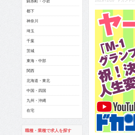
2023/12/20
ドカントc
錦糸町・小岩
CINEMA×STYLE 293号
都下
CINEMA×STYLE 292号
神奈川
CINEMA×STYLE 291号
埼玉
千葉
茨城
東海・中部
関西
北海道・東北
中国・四国
九州・沖縄
在宅
職種・業種で求人を探す