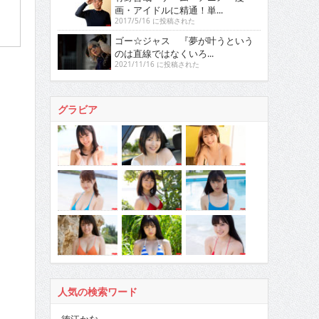
画・アイドルに精通！単...
2017/5/16 に投稿された
ゴー☆ジャス 『夢が叶うという
のは直線ではなくいろ...
2021/11/16 に投稿された
グラビア
人気の検索ワード