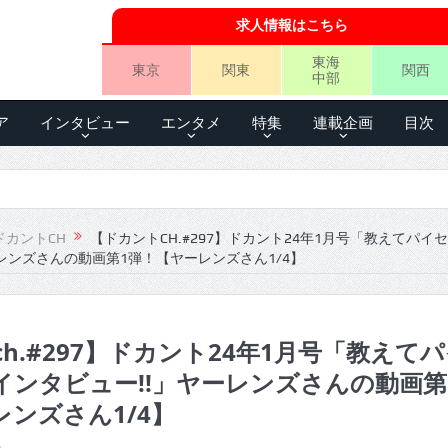
求人情報はこちら
東海
東京
関東
関西
中部
ア
インタビュー
エンタメ
特集
連載企画
目次
ドカントCH
【ドカントCH.#297】ドカント24年1月号「教えてパイ
レンズさんの動画第1弾！【ヤーレンズさん1/4】
h.#297】ドカント24年1月号「教えて
インタビュー!!」ヤーレンズさんの動画第
ンズさん1/4】