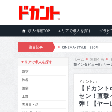
求人情報TOP
エリアで求人を探す
グラビ
注目記事
CINEMA×STYLE 290号
CINEMA×STYLE 289号
ホーム
連載企画
エリアで求人を探す
撃インタビュー!!」ヤー
CINEMA×STYLE 288号
新宿
CINEMA×STYLE 287号
渋谷
ドカントch
CINEMA×STYLE 286号
【ドカントc
池袋
セン！直撃
CINEMA×STYLE 285号
上野
弾！【ヤーレ
五反田・品川
CINEMA×STYLE 294号