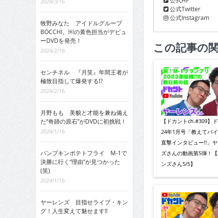
2024/3/16
公式Twitter
公式Instagram
牧野みなた アイドルグループ
BOCCHI。￼の黄色担当がデビュ
ーDVDを発売！
この記事の
2024/2/16
センチネル 『月笑』年間王者が
極致目指して爆発する!?
2024/2/16
月野もも 美貌と才能を兼ね備え
【ドカントch.#309】
た“奇跡の原石”がDVDに初挑戦！
2024/1/16
24年1月号「教えてパ
直撃インタビュー!!」
パンプキンポテトフライ M-1で
ズさんの動画第5弾！【
決勝に行く“理由”が見つかった
ンズさん5/5】
(笑)
2024/1/16
ヤーレンズ 目指せライブ・キン
グ！人生変えて魅せます!!