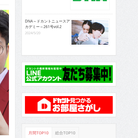
DNA～ドカントニュースア
カデミー～261号vol.2
2024/5/20
月間TOP10
総合TOP10