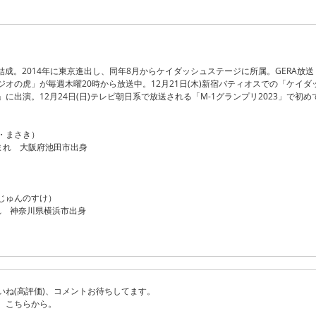
ビ結成。2014年に東京進出し、同年8月からケイダッシュステージに所属。GERA放送
オの虎」が毎週木曜20時から放送中。12月21日(木)新宿バティオスでの「ケイダ
に出演。12月24日(日)テレビ朝日系で放送される「M-1グランプリ2023」で初め
・まさき）
日生まれ 大阪府池田市出身
じゅんのすけ）
まれ 神奈川県横浜市出身
いね(高評価)、コメントお待ちしてます。
、こちらから。