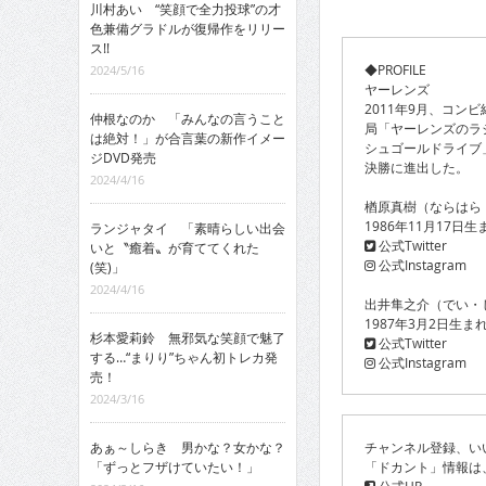
川村あい “笑顔で全力投球”の才
色兼備グラドルが復帰作をリリー
ス!!
◆PROFILE
2024/5/16
ヤーレンズ
2011年9月、コン
仲根なのか 「みんなの言うこと
局「ヤーレンズのラジ
は絶対！」が合言葉の新作イメー
シュゴールドライブ」
ジDVD発売
決勝に進出した。
2024/4/16
楢原真樹（ならはら
1986年11月17
ランジャタイ 「素晴らしい出会
公式Twitter
いと〝癒着〟が育ててくれた
公式Instagram
(笑)」
2024/4/16
出井隼之介（でい・
1987年3月2日生
杉本愛莉鈴 無邪気な笑顔で魅了
公式Twitter
する…“まりり”ちゃん初トレカ発
公式Instagram
売！
2024/3/16
チャンネル登録、い
あぁ～しらき 男かな？女かな？
「ドカント」情報は
「ずっとフザけていたい！」
公式HP