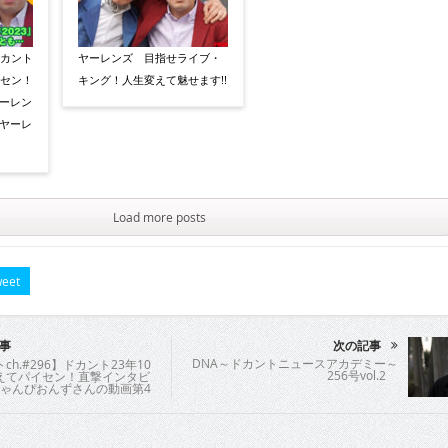
ドカント
ヤーレンズ 目指せライブ・
イセン！
キング！人生変えて魅せます!!
ヤーレン
ヤーレ
Load more posts
eet
事
次の記事
DNA～ドカントニュースアカデミー～
ch.#296】ドカント23年10
256号vol.2
えてパイセン！直撃インタビ
ちゃんぴおんずさんの動画第4
んぴおんずさん4/4