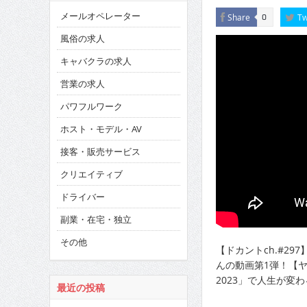
メールオペレーター
Share
Tw
0
風俗の求人
キャバクラの求人
営業の求人
パワフルワーク
ホスト・モデル・AV
接客・販売サービス
クリエイティブ
ドライバー
副業・在宅・独立
その他
【ドカントch.#2
んの動画第1弾！【ヤ
2023」で人生が変
最近の投稿