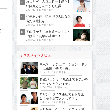
原つむぎ 人気上昇中！愛らし
い笑顔とほんわかした雰...
2021/3/16 に投稿された
行平あい佳 初主演で大胆な体
当たり艶技を…
2018/9/15 に投稿された
ッ
青山ひかる 童顔柔らかＩカッ
て
プは天下無敵の破壊力！...
2015/2/16 に投稿された
オススメインタビュー
東京03 シチュエーション・ドラ
マに出演！苦境を乗...
2017/11/16 に投稿された
真空ジェシカ 『死ぬまでお笑いを
やっていきたい！そ...
2022/7/16 に投稿された
ロザン クイズ番組でもお馴染
み！高学歴芸人としてブ...
2009/12/16 に投稿された
有野晋哉 ゲーム・アニメ・漫