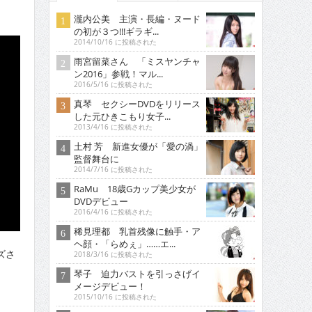
瀧内公美 主演・長編・ヌード
の初が３つ!!!ギラギ...
2014/10/16 に投稿された
雨宮留菜さん 「ミスヤンチャ
ン2016」参戦！マル...
2016/5/16 に投稿された
真琴 セクシーDVDをリリース
した元ひきこもり女子...
2013/4/16 に投稿された
土村 芳 新進女優が「愛の渦」
監督舞台に
2014/7/16 に投稿された
RaMu 18歳Gカップ美少女が
DVDデビュー
2016/4/16 に投稿された
稀見理都 乳首残像に触手・ア
ヘ顔・「らめぇ」……エ...
ズさ
2018/3/16 に投稿された
琴子 迫力バストを引っさげイ
メージデビュー！
2015/10/16 に投稿された