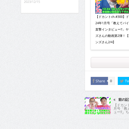
2023/12/15
【ドカントch.#300】
24年1月号「教えてパ
直撃インタビュー!!」
ズさんの動画第2弾！【
ンズさん2/4】
Share
Tw
0
前の記
【ドカント
月号「教
ュー!!」
弾！【ちゃ