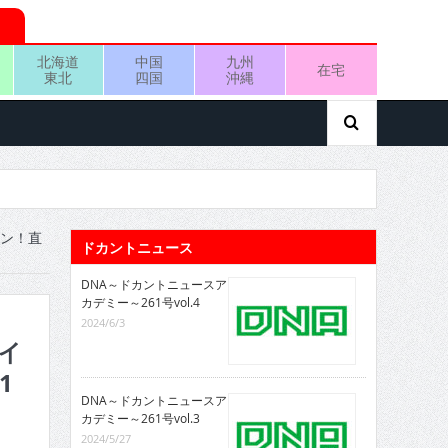
北海道
中国
九州
在宅
東北
四国
沖縄
セン！直
ドカントニュース
DNA～ドカントニュースア
カデミー～261号vol.4
2024/6/3
パイ
1
DNA～ドカントニュースア
カデミー～261号vol.3
2024/5/27