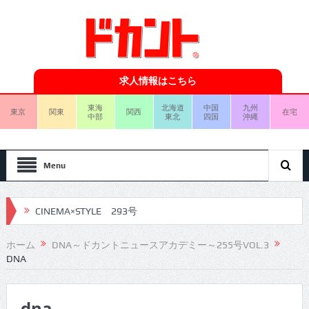
求人情報はこちら
東海
北海道
中国
九州
東京
関東
関西
在宅
中部
東北
四国
沖縄
Menu
CINEMA×STYLE 293号
CINEMA×STYLE 292号
ホーム
DNA～ドカントニュースアカデミー～255号VOL.3
DNA
CINEMA×STYLE 291号
CINEMA×STYLE 290号
dna