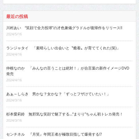
最近の投稿
川村あい “笑顔で全力投球”の才色兼備グラドルが復帰作をリリース!!
2024/5/16
ランジャタイ 「素晴らしい出会いと〝癒着〟が育ててくれた(笑)」
2024/4/16
仲根なのか 「みんなの言うことは絶対！」が合言葉の新作イメージDVD
発売
2024/4/16
あぁ～しらき 男かな？女かな？「ずっとフザけていたい！」
2024/3/16
杉本愛莉鈴 無邪気な笑顔で魅了する…“まりり”ちゃん初トレカ発売！
2024/3/16
センチネル 『月笑』年間王者が極致目指して爆発する!?