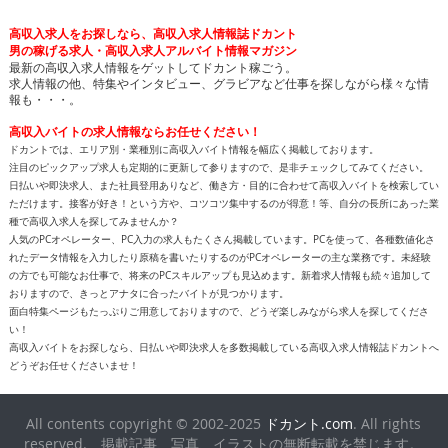
高収入求人をお探しなら、高収入求人情報誌ドカント
男の稼げる求人・高収入求人アルバイト情報マガジン
最新の高収入求人情報をゲットしてドカント稼ごう。
求人情報の他、特集やインタビュー、グラビアなど仕事を探しながら様々な情
報も・・・。
高収入バイトの求人情報ならお任せください！
ドカントでは、エリア別・業種別に高収入バイト情報を幅広く掲載しております。
注目のピックアップ求人も定期的に更新して参りますので、是非チェックしてみてください。
日払いや即決求人、また社員登用ありなど、働き方・目的に合わせて高収入バイトを検索してい
ただけます。接客が好き！という方や、コツコツ集中するのが得意！等、自分の長所にあった業
種で高収入求人を探してみませんか？
人気のPCオペレーター、PC入力の求人もたくさん掲載しています。PCを使って、各種数値化さ
れたデータ情報を入力したり原稿を書いたりするのがPCオペレーターの主な業務です。未経験
の方でも可能なお仕事で、将来のPCスキルアップも見込めます。新着求人情報も続々追加して
おりますので、きっとアナタに合ったバイトが見つかります。
面白特集ページもたっぷりご用意しておりますので、どうぞ楽しみながら求人を探してくださ
い！
高収入バイトをお探しなら、日払いや即決求人を多数掲載している高収入求人情報誌ドカントへ
どうぞお任せくださいませ！
All contents copyright © 2002-2025
ドカント.com
. All rights
reserved. 掲載記事、写真、イラストの無断転載を禁じます。