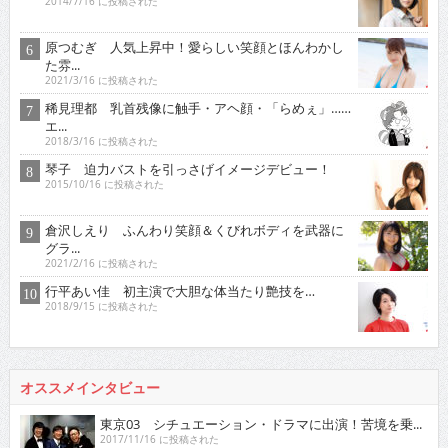
2014/7/16 に投稿された
原つむぎ 人気上昇中！愛らしい笑顔とほんわかし
た雰...
2021/3/16 に投稿された
稀見理都 乳首残像に触手・アヘ顔・「らめぇ」……
エ...
2018/3/16 に投稿された
琴子 迫力バストを引っさげイメージデビュー！
2015/10/16 に投稿された
倉沢しえり ふんわり笑顔＆くびれボディを武器に
グラ...
2021/2/16 に投稿された
行平あい佳 初主演で大胆な体当たり艶技を…
2018/9/15 に投稿された
オススメインタビュー
東京03 シチュエーション・ドラマに出演！苦境を乗...
2017/11/16 に投稿された