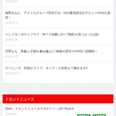
2024/2/16
牧野みなた アイドルグループBOCCHI。￼の黄色担当がデビューDVDを発
売！
2024/2/16
パンプキンポテトフライ M-1で決勝に行く“理由”が見つかった(笑)
2024/1/16
月野もも 美貌と才能を兼ね備えた“奇跡の原石”がDVDに初挑戦！
2024/1/16
ヤーレンズ 目指せライブ・キング！人生変えて魅せます!!
2023/12/15
ドカントニュース
DNA～ドカントニュースアカデミー～261号vol.4
2024/6/3