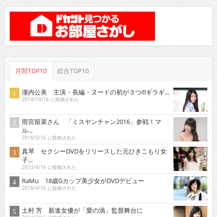
月間TOP10
総合TOP10
瀧内公美 主演・長編・ヌードの初が３つ!!!ギラギ...
2014/10/16 に投稿された
雨宮留菜さん 「ミスヤンチャン2016」参戦！マ
ル...
2016/5/16 に投稿された
真琴 セクシーDVDをリリースした元ひきこもり女
子...
2013/4/16 に投稿された
RaMu 18歳Gカップ美少女がDVDデビュー
2016/4/16 に投稿された
土村 芳 新進女優が「愛の渦」監督舞台に