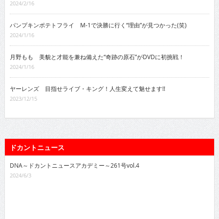
2024/2/16
パンプキンポテトフライ M-1で決勝に行く“理由”が見つかった(笑)
2024/1/16
月野もも 美貌と才能を兼ね備えた“奇跡の原石”がDVDに初挑戦！
2024/1/16
ヤーレンズ 目指せライブ・キング！人生変えて魅せます!!
2023/12/15
ドカントニュース
DNA～ドカントニュースアカデミー～261号vol.4
2024/6/3