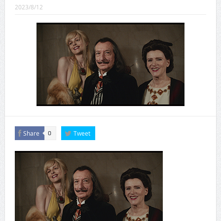
CINEMA×STYLE 288号
2023/8/12
CINEMA×STYLE 287号
CINEMA×STYLE 286号
CINEMA×STYLE 285号
CINEMA×STYLE 294号
CINEMA×STYLE 293号
Share
Tweet
0