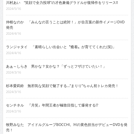
川村あい “笑顔で全力投球”の才色兼備グラドルが復帰作をリリース!!
2024/5/16
仲根なのか 「みんなの言うことは絶対！」が合言葉の新作イメージDVD
発売
2024/4/16
ランジャタイ 「素晴らしい出会いと〝癒着〟が育ててくれた(笑)」
2024/4/16
あぁ～しらき 男かな？女かな？「ずっとフザけていたい！」
2024/3/16
杉本愛莉鈴 無邪気な笑顔で魅了する…“まりり”ちゃん初トレカ発売！
2024/3/16
センチネル 『月笑』年間王者が極致目指して爆発する!?
2024/2/16
牧野みなた アイドルグループBOCCHI。￼の黄色担当がデビューDVDを発
売！