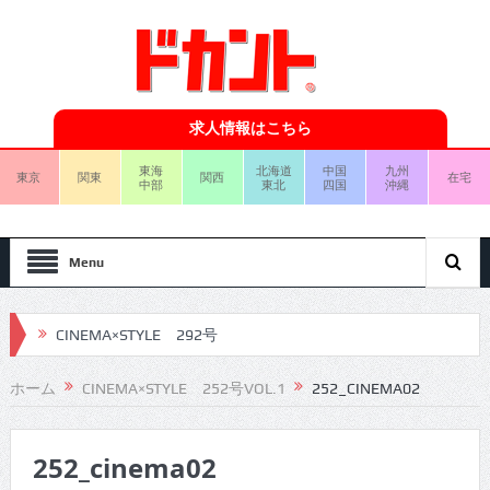
求人情報はこちら
東海
北海道
中国
九州
東京
関東
関西
在宅
中部
東北
四国
沖縄
Menu
CINEMA×STYLE 292号
CINEMA×STYLE 291号
ホーム
CINEMA×STYLE 252号VOL.1
252_CINEMA02
CINEMA×STYLE 290号
252_cinema02
CINEMA×STYLE 289号