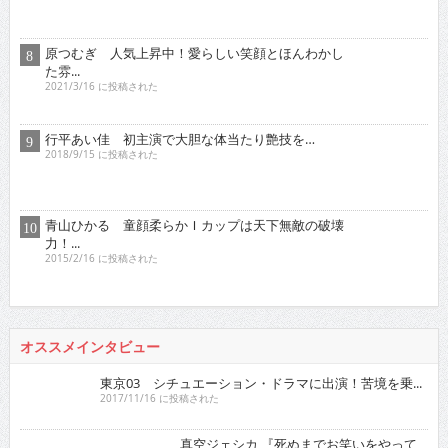
原つむぎ 人気上昇中！愛らしい笑顔とほんわかし
た雰...
2021/3/16 に投稿された
行平あい佳 初主演で大胆な体当たり艶技を…
2018/9/15 に投稿された
青山ひかる 童顔柔らかＩカップは天下無敵の破壊
力！...
2015/2/16 に投稿された
オススメインタビュー
東京03 シチュエーション・ドラマに出演！苦境を乗...
2017/11/16 に投稿された
真空ジェシカ 『死ぬまでお笑いをやって