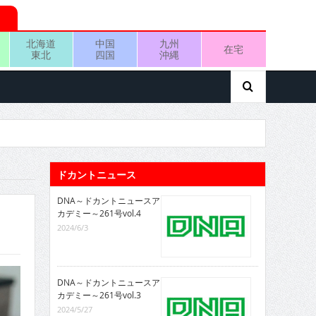
北海道
中国
九州
在宅
東北
四国
沖縄
ドカントニュース
DNA～ドカントニュースア
カデミー～261号vol.4
2024/6/3
DNA～ドカントニュースア
カデミー～261号vol.3
2024/5/27