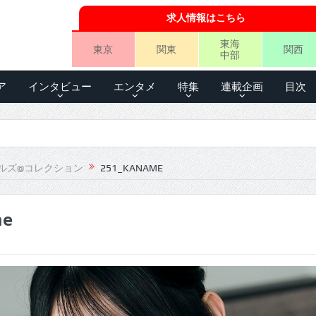
求人情報はこちら
東海
東京
関東
関西
中部
ア
インタビュー
エンタメ
特集
連載企画
目次
ルズ@コレクション
251_KANAME
me