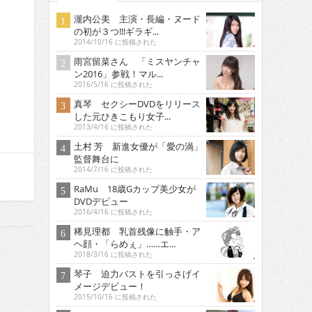
瀧内公美 主演・長編・ヌード
の初が３つ!!!ギラギ...
2014/10/16 に投稿された
雨宮留菜さん 「ミスヤンチャ
ン2016」参戦！マル...
2016/5/16 に投稿された
真琴 セクシーDVDをリリース
した元ひきこもり女子...
2013/4/16 に投稿された
土村 芳 新進女優が「愛の渦」
監督舞台に
2014/7/16 に投稿された
RaMu 18歳Gカップ美少女が
DVDデビュー
2016/4/16 に投稿された
稀見理都 乳首残像に触手・ア
ヘ顔・「らめぇ」……エ...
2018/3/16 に投稿された
琴子 迫力バストを引っさげイ
メージデビュー！
2015/10/16 に投稿された