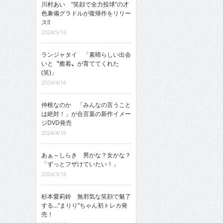
川村あい “笑顔で全力投球”の才
色兼備グラドルが復帰作をリリー
ス!!
2024/5/16
ランジャタイ 「素晴らしい出会
いと〝癒着〟が育ててくれた
(笑)」
2024/4/16
仲根なのか 「みんなの言うこと
は絶対！」が合言葉の新作イメー
ジDVD発売
2024/4/16
あぁ～しらき 男かな？女かな？
「ずっとフザけていたい！」
2024/3/16
杉本愛莉鈴 無邪気な笑顔で魅了
する…“まりり”ちゃん初トレカ発
売！