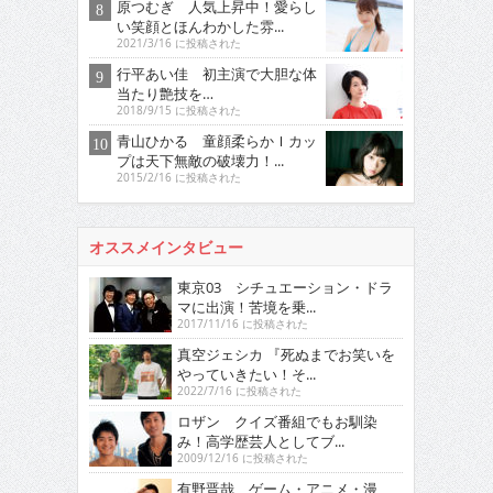
原つむぎ 人気上昇中！愛らし
い笑顔とほんわかした雰...
2021/3/16 に投稿された
行平あい佳 初主演で大胆な体
当たり艶技を…
2018/9/15 に投稿された
青山ひかる 童顔柔らかＩカッ
プは天下無敵の破壊力！...
2015/2/16 に投稿された
オススメインタビュー
東京03 シチュエーション・ドラ
マに出演！苦境を乗...
2017/11/16 に投稿された
真空ジェシカ 『死ぬまでお笑いを
やっていきたい！そ...
2022/7/16 に投稿された
ロザン クイズ番組でもお馴染
み！高学歴芸人としてブ...
2009/12/16 に投稿された
有野晋哉 ゲーム・アニメ・漫