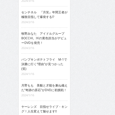
2024/3/16
センチネル 『月笑』年間王者が
極致目指して爆発する!?
2024/2/16
牧野みなた アイドルグループ
BOCCHI。￼の黄色担当がデビュ
ーDVDを発売！
2024/2/16
パンプキンポテトフライ M-1で
決勝に行く“理由”が見つかった
(笑)
2024/1/16
月野もも 美貌と才能を兼ね備え
た“奇跡の原石”がDVDに初挑戦！
2024/1/16
ヤーレンズ 目指せライブ・キン
グ！人生変えて魅せます!!