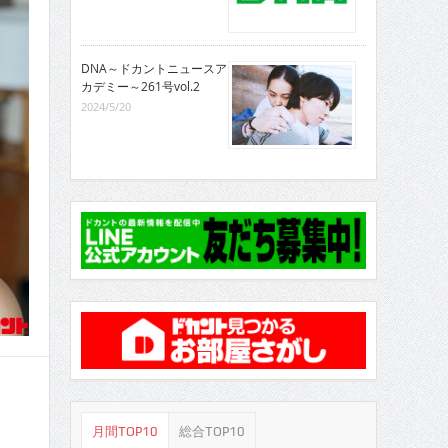
DNA～ドカントニュースア
カデミー～261号vol.2
2024/5/20
月間TOP10
総合TOP10