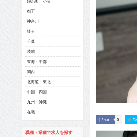
錦糸町・小岩
CINEMA×STYLE 286号
都下
CINEMA×STYLE 285号
神奈川
CINEMA×STYLE 294号
埼玉
千葉
茨城
東海・中部
関西
北海道・東北
中国・四国
九州・沖縄
在宅
Share
Tw
0
職種・業種で求人を探す