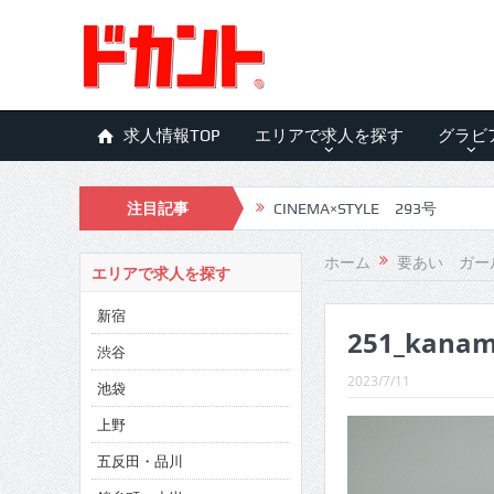
求人情報TOP
エリアで求人を探す
グラビ
注目記事
CINEMA×STYLE 293号
CINEMA×STYLE 292号
ホーム
要あい ガー
エリアで求人を探す
CINEMA×STYLE 291号
新宿
251_kana
CINEMA×STYLE 290号
渋谷
CINEMA×STYLE 289号
2023/7/11
池袋
CINEMA×STYLE 288号
上野
五反田・品川
CINEMA×STYLE 287号