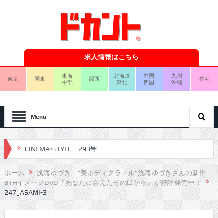
求人情報はこちら
東海
北海道
中国
九州
東京
関東
関西
在宅
中部
東北
四国
沖縄
Menu
CINEMA×STYLE 293号
CINEMA×STYLE 292号
ホーム
浅海ゆづき “美ボディグラドル”浅海ゆづきさんの新作
8THイメージDVD『あなたに会えたその日から』が好評発売中！
CINEMA×STYLE 291号
247_ASAMI-3
CINEMA×STYLE 290号