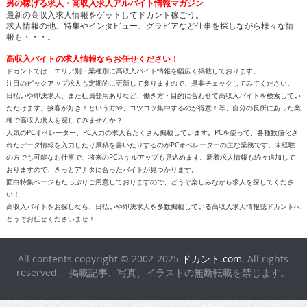
男の稼げる求人・高収入求人アルバイト情報マガジン
最新の高収入求人情報をゲットしてドカント稼ごう。
求人情報の他、特集やインタビュー、グラビアなど仕事を探しながら様々な情
報も・・・。
高収入バイトの求人情報ならお任せください！
ドカントでは、エリア別・業種別に高収入バイト情報を幅広く掲載しております。
注目のピックアップ求人も定期的に更新して参りますので、是非チェックしてみてください。
日払いや即決求人、また社員登用ありなど、働き方・目的に合わせて高収入バイトを検索してい
ただけます。接客が好き！という方や、コツコツ集中するのが得意！等、自分の長所にあった業
種で高収入求人を探してみませんか？
人気のPCオペレーター、PC入力の求人もたくさん掲載しています。PCを使って、各種数値化さ
れたデータ情報を入力したり原稿を書いたりするのがPCオペレーターの主な業務です。未経験
の方でも可能なお仕事で、将来のPCスキルアップも見込めます。新着求人情報も続々追加して
おりますので、きっとアナタに合ったバイトが見つかります。
面白特集ページもたっぷりご用意しておりますので、どうぞ楽しみながら求人を探してくださ
い！
高収入バイトをお探しなら、日払いや即決求人を多数掲載している高収入求人情報誌ドカントへ
どうぞお任せくださいませ！
All contents copyright © 2002-2025
ドカント.com
. All rights
reserved. 掲載記事、写真、イラストの無断転載を禁じます。