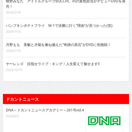
牧野みなた アイドルグループBOCCHI。￼の黄色担当がデビューDVDを発
売！
2024/2/16
パンプキンポテトフライ M-1で決勝に行く“理由”が見つかった(笑)
2024/1/16
月野もも 美貌と才能を兼ね備えた“奇跡の原石”がDVDに初挑戦！
2024/1/16
ヤーレンズ 目指せライブ・キング！人生変えて魅せます!!
2023/12/15
ドカントニュース
DNA～ドカントニュースアカデミー～261号vol.4
2024/6/3