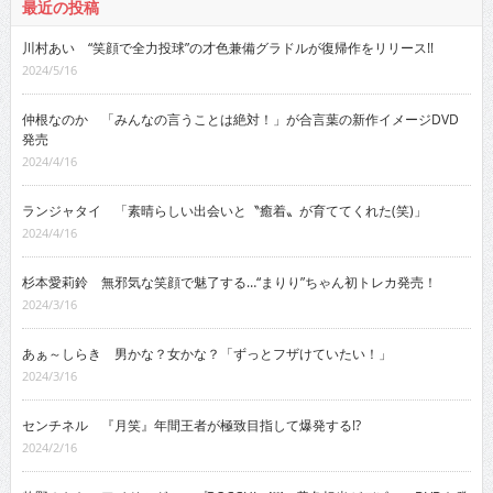
最近の投稿
川村あい “笑顔で全力投球”の才色兼備グラドルが復帰作をリリース!!
2024/5/16
仲根なのか 「みんなの言うことは絶対！」が合言葉の新作イメージDVD
発売
2024/4/16
ランジャタイ 「素晴らしい出会いと〝癒着〟が育ててくれた(笑)」
2024/4/16
杉本愛莉鈴 無邪気な笑顔で魅了する…“まりり”ちゃん初トレカ発売！
2024/3/16
あぁ～しらき 男かな？女かな？「ずっとフザけていたい！」
2024/3/16
センチネル 『月笑』年間王者が極致目指して爆発する!?
2024/2/16