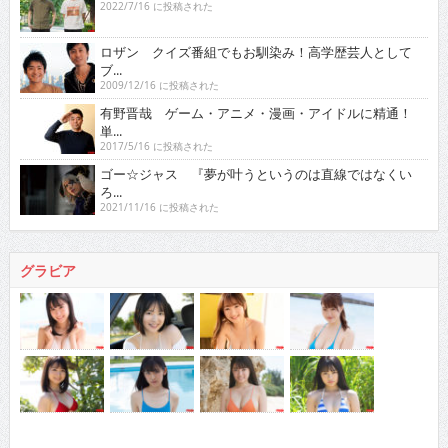
2022/7/16 に投稿された
ロザン クイズ番組でもお馴染み！高学歴芸人として
ブ...
2009/12/16 に投稿された
有野晋哉 ゲーム・アニメ・漫画・アイドルに精通！
単...
2017/5/16 に投稿された
ゴー☆ジャス 『夢が叶うというのは直線ではなくい
ろ...
2021/11/16 に投稿された
グラビア