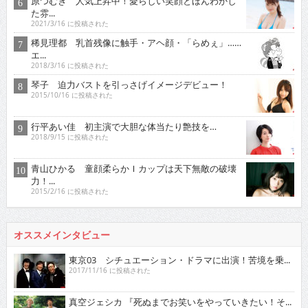
原つむぎ 人気上昇中！愛らしい笑顔とほんわかし
た雰...
2021/3/16 に投稿された
稀見理都 乳首残像に触手・アヘ顔・「らめぇ」……
エ...
2018/3/16 に投稿された
琴子 迫力バストを引っさげイメージデビュー！
2015/10/16 に投稿された
行平あい佳 初主演で大胆な体当たり艶技を…
2018/9/15 に投稿された
青山ひかる 童顔柔らかＩカップは天下無敵の破壊
力！...
2015/2/16 に投稿された
オススメインタビュー
東京03 シチュエーション・ドラマに出演！苦境を乗...
2017/11/16 に投稿された
真空ジェシカ 『死ぬまでお笑いをやっていきたい！そ...