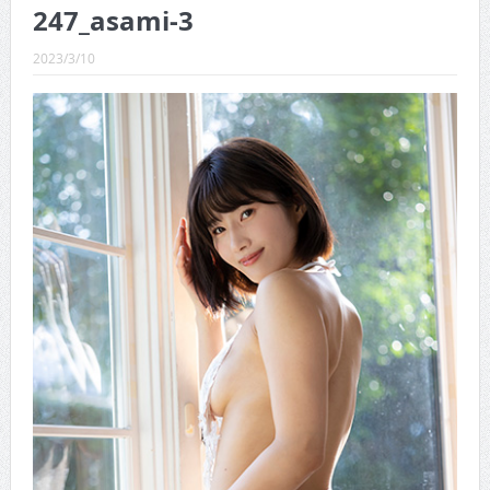
CINEMA×STYLE 289号
247_asami-3
CINEMA×STYLE 288号
2023/3/10
CINEMA×STYLE 287号
CINEMA×STYLE 286号
CINEMA×STYLE 285号
CINEMA×STYLE 294号