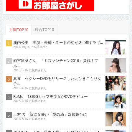
月間TOP10
総合TOP10
瀧内公美 主演・長編・ヌードの初が３つ!!!ギラギ...
2014/10/16 に投稿された
雨宮留菜さん 「ミスヤンチャン2016」参戦！マ
ル...
2016/5/16 に投稿された
真琴 セクシーDVDをリリースした元ひきこもり女
子...
2013/4/16 に投稿された
RaMu 18歳Gカップ美少女がDVDデビュー
2016/4/16 に投稿された
土村 芳 新進女優が「愛の渦」監督舞台に
2014/7/16 に投稿された