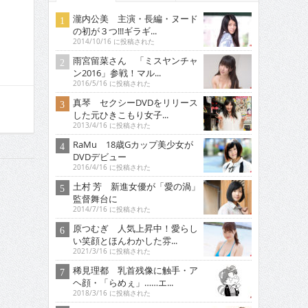
瀧内公美 主演・長編・ヌード
の初が３つ!!!ギラギ...
2014/10/16 に投稿された
雨宮留菜さん 「ミスヤンチャ
ン2016」参戦！マル...
2016/5/16 に投稿された
真琴 セクシーDVDをリリース
した元ひきこもり女子...
2013/4/16 に投稿された
RaMu 18歳Gカップ美少女が
DVDデビュー
2016/4/16 に投稿された
土村 芳 新進女優が「愛の渦」
監督舞台に
2014/7/16 に投稿された
原つむぎ 人気上昇中！愛らし
い笑顔とほんわかした雰...
2021/3/16 に投稿された
稀見理都 乳首残像に触手・ア
ヘ顔・「らめぇ」……エ...
2018/3/16 に投稿された