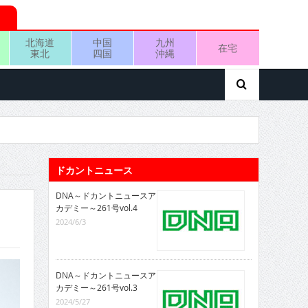
北海道
中国
九州
在宅
東北
四国
沖縄
ドカントニュース
DNA～ドカントニュースア
カデミー～261号vol.4
2024/6/3
DNA～ドカントニュースア
カデミー～261号vol.3
2024/5/27