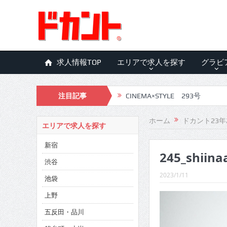
求人情報TOP
エリアで求人を探す
グラビ
注目記事
CINEMA×STYLE 293号
CINEMA×STYLE 292号
ホーム
ドカント23年
エリアで求人を探す
CINEMA×STYLE 291号
新宿
245_shiina
CINEMA×STYLE 290号
渋谷
CINEMA×STYLE 289号
2023/1/11
池袋
CINEMA×STYLE 288号
上野
五反田・品川
CINEMA×STYLE 287号