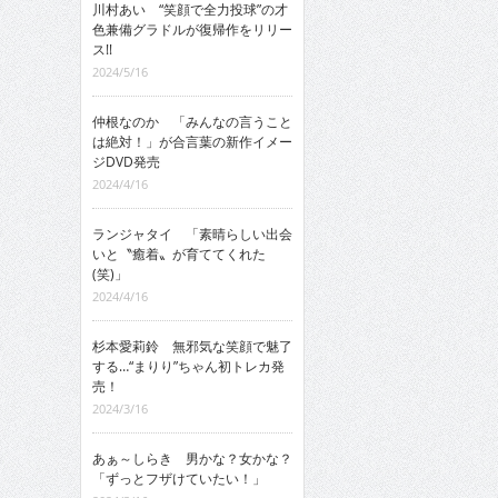
川村あい “笑顔で全力投球”の才
色兼備グラドルが復帰作をリリー
ス!!
2024/5/16
仲根なのか 「みんなの言うこと
は絶対！」が合言葉の新作イメー
ジDVD発売
2024/4/16
ランジャタイ 「素晴らしい出会
いと〝癒着〟が育ててくれた
(笑)」
2024/4/16
杉本愛莉鈴 無邪気な笑顔で魅了
する…“まりり”ちゃん初トレカ発
売！
2024/3/16
あぁ～しらき 男かな？女かな？
「ずっとフザけていたい！」