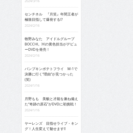
2024/3/16
センチネル 『月笑』年間王者が
極致目指して爆発する!?
2024/2/16
牧野みなた アイドルグループ
BOCCHI。￼の黄色担当がデビュ
ーDVDを発売！
2024/2/16
パンプキンポテトフライ M-1で
決勝に行く“理由”が見つかった
(笑)
2024/1/16
月野もも 美貌と才能を兼ね備え
た“奇跡の原石”がDVDに初挑戦！
2024/1/16
ヤーレンズ 目指せライブ・キン
グ！人生変えて魅せます!!