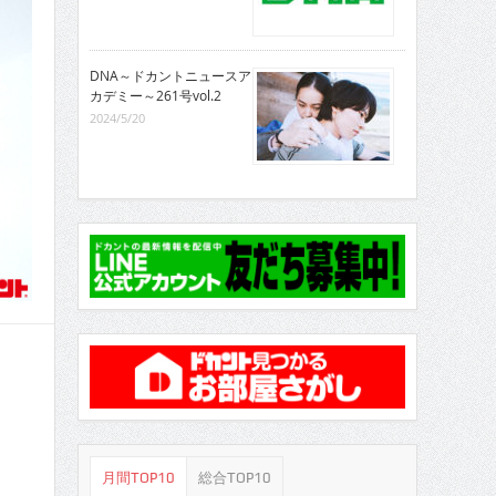
DNA～ドカントニュースア
カデミー～261号vol.2
2024/5/20
月間TOP10
総合TOP10