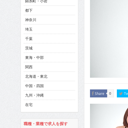
錦糸町・小岩
CINEMA×STYLE 286号
都下
CINEMA×STYLE 285号
神奈川
CINEMA×STYLE 294号
埼玉
千葉
茨城
東海・中部
関西
北海道・東北
中国・四国
Share
Tw
0
九州・沖縄
在宅
職種・業種で求人を探す