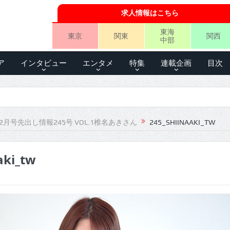
求人情報はこちら
東海
東京
関東
関西
中部
ア
インタビュー
エンタメ
特集
連載企画
目次
2月号先出し情報245号 VOL.1椎名あきさん
245_SHIINAAKI_TW
aki_tw