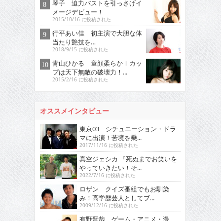
琴子 迫力バストを引っさげイ
メージデビュー！
2015/10/16 に投稿された
行平あい佳 初主演で大胆な体
当たり艶技を…
2018/9/15 に投稿された
青山ひかる 童顔柔らかＩカッ
プは天下無敵の破壊力！...
2015/2/16 に投稿された
オススメインタビュー
東京03 シチュエーション・ドラ
マに出演！苦境を乗...
2017/11/16 に投稿された
真空ジェシカ 『死ぬまでお笑いを
やっていきたい！そ...
2022/7/16 に投稿された
ロザン クイズ番組でもお馴染
み！高学歴芸人としてブ...
2009/12/16 に投稿された
有野晋哉 ゲーム・アニメ・漫