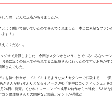
をした際、どんな反応がありましたか。
？とよく聞いて頂いていたので喜んでくれました！本当に素敵なファン
います！」
教えてください。
スタジオで撮影しました。今回はスタジオということでいろいろなシー
。お昼に近くの個人でやられてるご飯屋さんに行ったのですがお魚がす
酒屋さんでした」
ディを持つ彼女が、ドキドキするような大人セクシーで悩殺する―。“美
名あきさんが約2年ぶりとなるイメージDVD『夢中にコケティッシュ』を
1月24日に発売。くびれトレーニングの成果や前作からの進化、S＆Mな
アコン修理屋さんとの関係など鑑賞ポイントが満載だ！