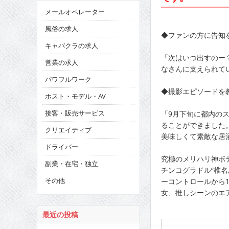
メールオペレーター
風俗の求人
◆ファンの方に告知
キャバクラの求人
「次はいつ出すのー
営業の求人
なさんに支えられて
パワフルワーク
◆撮影エピソードを
ホスト・モデル・AV
接客・販売サービス
「9月下旬に都内の
ることができました
クリエイティブ
美味しくて素敵な居
ドライバー
究極のメリハリ神ボ
副業・在宅・独立
チンコグラドル”椎
その他
ーコントロールから
女、推しシーンのエ
最近の投稿