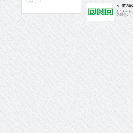
2023/12/15
前の記
DNA～
244号vol.