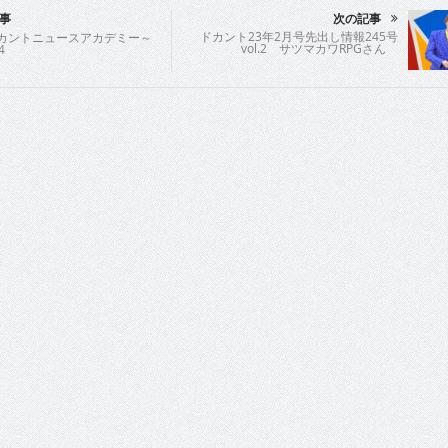
事
次の記事
ドカント23年2月号先出し情報245号
ドカントニュースアカデミー～
vol.2 サツマカワRPGさん
4