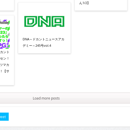
ん1/2】
DNA～ドカントニュースアカ
デミー～245号vol.4
ドカント
イセン！
サツマカ
弾！【サ
Load more posts
eet