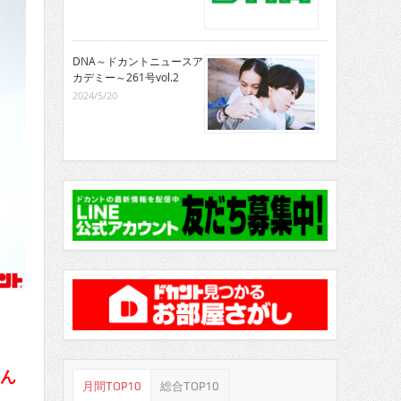
DNA～ドカントニュースア
カデミー～261号vol.2
2024/5/20
さん
月間TOP10
総合TOP10