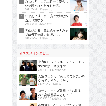
原つむぎ 人気上昇中！愛らし
い笑顔とほんわかした雰...
2021/3/16 に投稿された
行平あい佳 初主演で大胆な体
当たり艶技を…
2018/9/15 に投稿された
青山ひかる 童顔柔らかＩカッ
プは天下無敵の破壊力！...
2015/2/16 に投稿された
オススメインタビュー
東京03 シチュエーション・ドラ
マに出演！苦境を乗...
2017/11/16 に投稿された
真空ジェシカ 『死ぬまでお笑いを
やっていきたい！そ...
2022/7/16 に投稿された
ロザン クイズ番組でもお馴染
み！高学歴芸人としてブ...
2009/12/16 に投稿された
有野晋哉 ゲーム・アニメ・漫