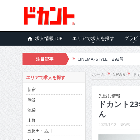
求人情報TOP
エリアで求人を探す
グラビ
注目記事
CINEMA×STYLE 292号
CINEMA×STYLE 291号
ホーム
NEWS
ドカ
エリアで求人を探す
CINEMA×STYLE 290号
新宿
CINEMA×STYLE 289号
先出し情報
渋谷
ドカント23
CINEMA×STYLE 288号
池袋
ん
CINEMA×STYLE 287号
上野
2023/1/12
NEWS
五反田・品川
CINEMA×STYLE 286号