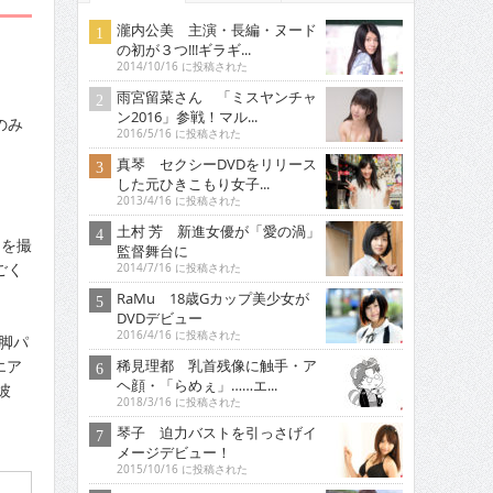
瀧内公美 主演・長編・ヌード
の初が３つ!!!ギラギ...
2014/10/16 に投稿された
雨宮留菜さん 「ミスヤンチャ
ン2016」参戦！マル...
のみ
2016/5/16 に投稿された
真琴 セクシーDVDをリリース
した元ひきこもり女子...
2013/4/16 に投稿された
土村 芳 新進女優が「愛の渦」
ンを撮
監督舞台に
ごく
2014/7/16 に投稿された
RaMu 18歳Gカップ美少女が
DVDデビュー
2016/4/16 に投稿された
脚パ
稀見理都 乳首残像に触手・ア
エア
ヘ顔・「らめぇ」……エ...
彼
2018/3/16 に投稿された
琴子 迫力バストを引っさげイ
メージデビュー！
2015/10/16 に投稿された