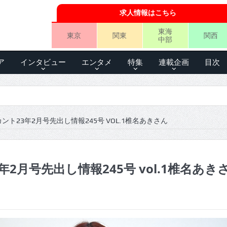
求人情報はこちら
東海
東京
関東
関西
中部
ア
インタビュー
エンタメ
特集
連載企画
目次
ント23年2月号先出し情報245号 VOL.1椎名あきさん
年2月号先出し情報245号 vol.1椎名あき