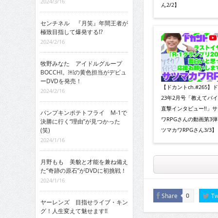
2024/3/16
ん2/2】
センチネル 『月笑』年間王者が
極致目指して爆発する!?
2024/2/16
牧野みなた アイドルグループ
BOCCHI。￼の黄色担当がデビュ
ーDVDを発売！
【ドカントch.#265】
2024/2/16
23年2月号「教えてパ
直撃インタビュー!!」
パンプキンポテトフライ M-1で
ワRPGさんの動画第3
決勝に行く“理由”が見つかった
(笑)
ツマカワRPGさん3/3】
2024/1/16
月野もも 美貌と才能を兼ね備え
た“奇跡の原石”がDVDに初挑戦！
2024/1/16
Share
Tw
0
ヤーレンズ 目指せライブ・キン
グ！人生変えて魅せます!!