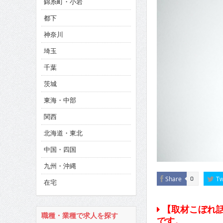
錦糸町・小岩
CINEMA×STYLE 285号
都下
CINEMA×STYLE 294号
神奈川
CINEMA×STYLE 293号
埼玉
千葉
茨城
東海・中部
関西
北海道・東北
中国・四国
九州・沖縄
Share
Tw
0
在宅
【取材こぼれ話
職種・業種で求人を探す
です。