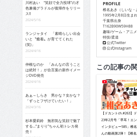
川村あい “笑顔で全力投球”の才
PROFILE
色兼備グラドルが復帰作をリリー
椎名あき（しいな・
ス!!
1995年2月8日生ま
2024/5/16
千葉県出身
T162B90W59H88
趣味/ゲーム・アニ
ランジャタイ 「素晴らしい出会
特技/柔道
いと〝癒着〟が育ててくれた
公式Twitter
(笑)」
公式Instagram
2024/4/16
仲根なのか 「みんなの言うこと
この記事の
は絶対！」が合言葉の新作イメー
ジDVD発売
2024/4/16
あぁ～しらき 男かな？女かな？
「ずっとフザけていたい！」
2024/3/16
【ドカントch.#263】
23年2月号「早耳！エ
杉本愛莉鈴 無邪気な笑顔で魅了
する…“まりり”ちゃん初トレカ発
インタビュー585」椎
売！
んの動画第2弾！【椎名