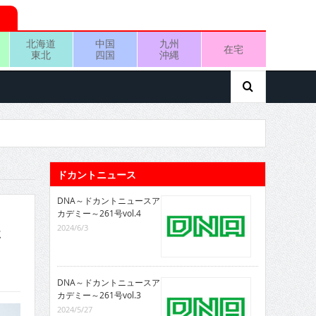
北海道
中国
九州
在宅
東北
四国
沖縄
ドカントニュース
DNA～ドカントニュースア
カデミー～261号vol.4
2024/6/3
さ
DNA～ドカントニュースア
カデミー～261号vol.3
2024/5/27