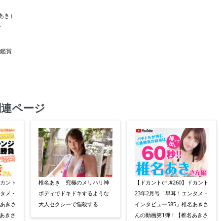
あき）
れ
メ鑑賞
関連ページ
ドカント
椎名あき 究極のメリハリ神
【ドカントch.#260】ドカント
ンタメ・
ボディでドキドキするような
23年2月号「早耳！エンタメ・
名あきさ
大人セクシーで悩殺する
インタビュー585」椎名あきさ
あきさ
んの動画第1弾！【椎名あきさ