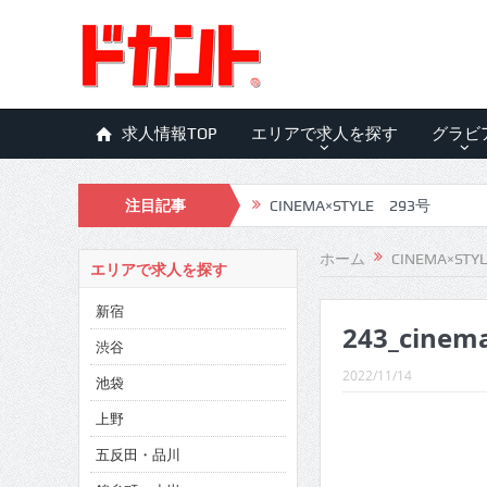
求人情報TOP
エリアで求人を探す
グラビ
注目記事
CINEMA×STYLE 293号
CINEMA×STYLE 292号
ホーム
CINEMA×STY
エリアで求人を探す
CINEMA×STYLE 291号
新宿
243_cinem
CINEMA×STYLE 290号
渋谷
CINEMA×STYLE 289号
2022/11/14
池袋
CINEMA×STYLE 288号
上野
五反田・品川
CINEMA×STYLE 287号