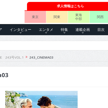
求人情報はこちら
東海
東京
関東
関西
中部
ア
インタビュー
エンタメ
特集
連載企画
目次
LE 243号VOL.1
243_CINEMA03
a03