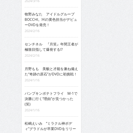
2024/3/16
牧野みなた アイドルグループ
BOCCHI。￼の黄色担当がデビュ
ーDVDを発売！
2024/2/16
センチネル 『月笑』年間王者が
極致目指して爆発する!?
2024/2/16
月野もも 美貌と才能を兼ね備え
た“奇跡の原石”がDVDに初挑戦！
2024/1/16
パンプキンポテトフライ M-1で
決勝に行く“理由”が見つかった
(笑)
2024/1/16
松嶋えいみ “ミラクル神ボデ
ィ”グラドルが卒業DVDをリリー