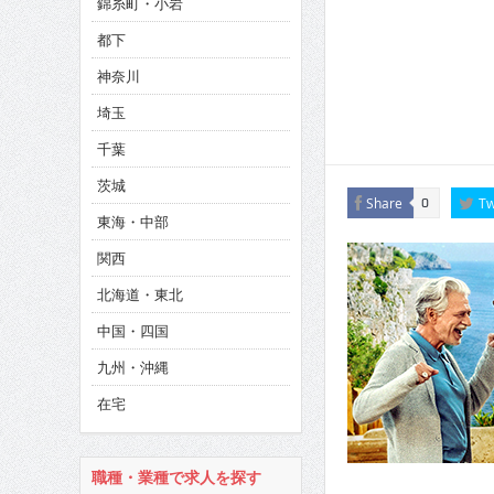
錦糸町・小岩
CINEMA×STYLE 286号
都下
CINEMA×STYLE 285号
神奈川
CINEMA×STYLE 294号
埼玉
千葉
茨城
Share
Tw
0
東海・中部
関西
北海道・東北
中国・四国
九州・沖縄
在宅
職種・業種で求人を探す