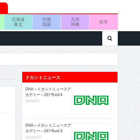
北海道
中国
九州
在宅
東北
四国
沖縄
ドカントニュース
DNA～ドカントニュースア
カデミー～261号vol.4
2024/6/3
DNA～ドカントニュースア
カデミー～261号vol.3
2024/5/27