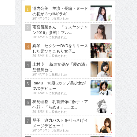
瀧内公美 主演・長編・ヌード
の初が３つ!!!ギラギ...
2014/10/16 に投稿された
雨宮留菜さん 「ミスヤンチャ
ン2016」参戦！マル...
2016/5/16 に投稿された
真琴 セクシーDVDをリリース
した元ひきこもり女子...
2013/4/16 に投稿された
土村 芳 新進女優が「愛の渦」
監督舞台に
2014/7/16 に投稿された
RaMu 18歳Gカップ美少女が
DVDデビュー
2016/4/16 に投稿された
稀見理都 乳首残像に触手・ア
ヘ顔・「らめぇ」……エ...
2018/3/16 に投稿された
琴子 迫力バストを引っさげイ
メージデビュー！
2015/10/16 に投稿された