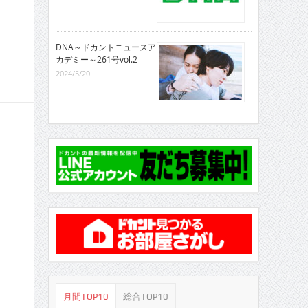
DNA～ドカントニュースア
カデミー～261号vol.2
2024/5/20
月間TOP10
総合TOP10