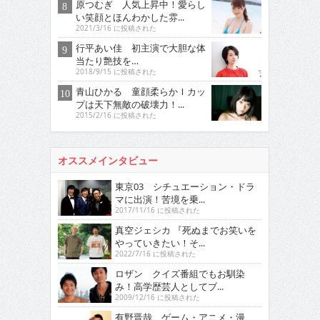
原つむぎ 人気上昇中！愛らし
い笑顔とほんわかした雰...
2021/3/16 に投稿された
行平あい佳 初主演で大胆な体
当たり艶技を…
2018/9/15 に投稿された
青山ひかる 童顔柔らかＩカッ
プは天下無敵の破壊力！...
2015/2/16 に投稿された
オススメインタビュー
東京03 シチュエーション・ドラ
マに出演！苦境を乗...
2017/11/16 に投稿された
真空ジェシカ 『死ぬまでお笑いを
やっていきたい！そ...
2022/7/16 に投稿された
ロザン クイズ番組でもお馴染
み！高学歴芸人としてブ...
2009/12/16 に投稿された
有野晋哉 ゲーム・アニメ・漫