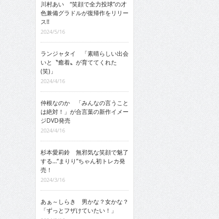
川村あい “笑顔で全力投球”の才
色兼備グラドルが復帰作をリリー
ス!!
2024/5/16
ランジャタイ 「素晴らしい出会
いと〝癒着〟が育ててくれた
(笑)」
2024/4/16
仲根なのか 「みんなの言うこと
は絶対！」が合言葉の新作イメー
ジDVD発売
2024/4/16
杉本愛莉鈴 無邪気な笑顔で魅了
する…“まりり”ちゃん初トレカ発
売！
2024/3/16
あぁ～しらき 男かな？女かな？
「ずっとフザけていたい！」