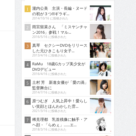
瀧内公美 主演・長編・ヌード
の初が３つ!!!ギラギ...
2014/10/16 に投稿された
雨宮留菜さん 「ミスヤンチャ
ン2016」参戦！マル...
2016/5/16 に投稿された
真琴 セクシーDVDをリリース
した元ひきこもり女子...
2013/4/16 に投稿された
RaMu 18歳Gカップ美少女が
DVDデビュー
2016/4/16 に投稿された
土村 芳 新進女優が「愛の渦」
監督舞台に
2014/7/16 に投稿された
原つむぎ 人気上昇中！愛らし
い笑顔とほんわかした雰...
2021/3/16 に投稿された
稀見理都 乳首残像に触手・ア
ヘ顔・「らめぇ」……エ...
2018/3/16 に投稿された