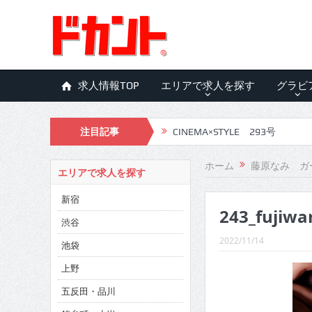
求人情報TOP
エリアで求人を探す
グラビ
注目記事
CINEMA×STYLE 293号
CINEMA×STYLE 292号
ホーム
藤原なみ ガ
エリアで求人を探す
CINEMA×STYLE 291号
新宿
243_fujiwa
CINEMA×STYLE 290号
渋谷
CINEMA×STYLE 289号
2022/11/14
池袋
CINEMA×STYLE 288号
上野
五反田・品川
CINEMA×STYLE 287号