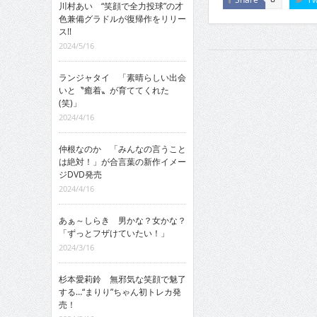
川村あい “笑顔で全力投球”の才
色兼備グラドルが復帰作をリリー
ス!!
2024/5/16
ランジャタイ 「素晴らしい出会
いと〝癒着〟が育ててくれた
(笑)」
2024/4/16
仲根なのか 「みんなの言うこと
は絶対！」が合言葉の新作イメー
ジDVD発売
2024/4/16
あぁ～しらき 男かな？女かな？
「ずっとフザけていたい！」
2024/3/16
杉本愛莉鈴 無邪気な笑顔で魅了
する…“まりり”ちゃん初トレカ発
売！