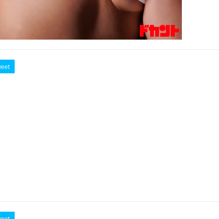
eet
eet