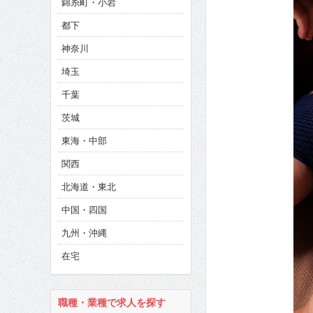
錦糸町・小岩
CINEMA×STYLE 286号
都下
CINEMA×STYLE 285号
神奈川
CINEMA×STYLE 294号
埼玉
千葉
茨城
東海・中部
関西
北海道・東北
中国・四国
九州・沖縄
在宅
職種・業種で求人を探す