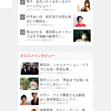
琴子 迫力バストを引っさげイ
メージデビュー！
2015/10/16 に投稿された
行平あい佳 初主演で大胆な体
当たり艶技を…
2018/9/15 に投稿された
青山ひかる 童顔柔らかＩカッ
プは天下無敵の破壊力！...
2015/2/16 に投稿された
オススメインタビュー
東京03 シチュエーション・ドラ
マに出演！苦境を乗...
2017/11/16 に投稿された
真空ジェシカ 『死ぬまでお笑いを
やっていきたい！そ...
2022/7/16 に投稿された
ロザン クイズ番組でもお馴染
み！高学歴芸人としてブ...
2009/12/16 に投稿された
有野晋哉 ゲーム・アニメ・漫