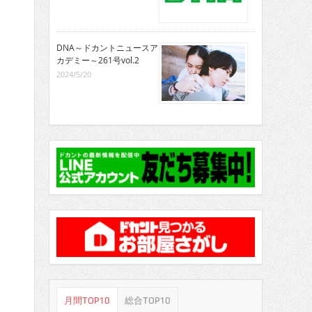
DNA～ドカントニュースア
カデミー～261号vol.2
2024/5/20
月間TOP10
総合TOP10