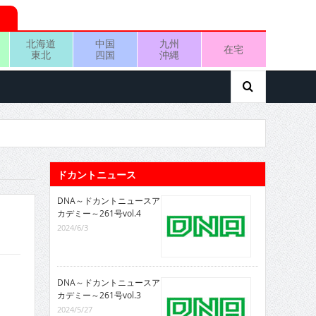
北海道
中国
九州
在宅
東北
四国
沖縄
ドカントニュース
DNA～ドカントニュースア
カデミー～261号vol.4
2024/6/3
DNA～ドカントニュースア
カデミー～261号vol.3
2024/5/27