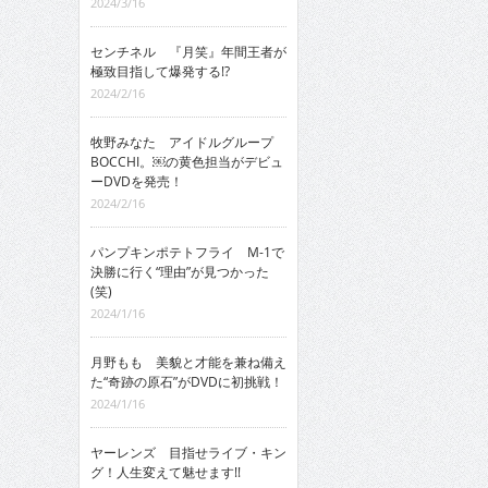
2024/3/16
センチネル 『月笑』年間王者が
極致目指して爆発する!?
2024/2/16
牧野みなた アイドルグループ
BOCCHI。￼の黄色担当がデビュ
ーDVDを発売！
2024/2/16
パンプキンポテトフライ M-1で
決勝に行く“理由”が見つかった
(笑)
2024/1/16
月野もも 美貌と才能を兼ね備え
た“奇跡の原石”がDVDに初挑戦！
2024/1/16
ヤーレンズ 目指せライブ・キン
グ！人生変えて魅せます!!