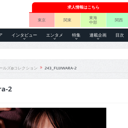
求人情報はこちら
東海
東京
関東
関西
中部
ア
インタビュー
エンタメ
特集
連載企画
目次
ールズ@コレクション
243_FUJIWARA-2
ra-2