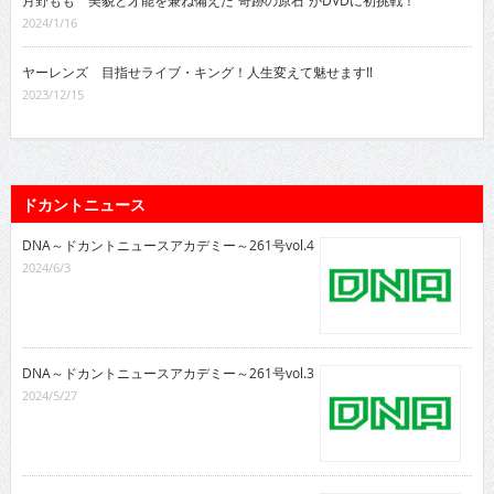
月野もも 美貌と才能を兼ね備えた“奇跡の原石”がDVDに初挑戦！
2024/1/16
ヤーレンズ 目指せライブ・キング！人生変えて魅せます!!
2023/12/15
ドカントニュース
DNA～ドカントニュースアカデミー～261号vol.4
2024/6/3
DNA～ドカントニュースアカデミー～261号vol.3
2024/5/27