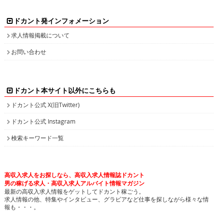
お問い合わせ
ドカント本サイト以外にこちらも
ドカント公式 X(旧Twitter)
ドカント公式 Instagram
検索キーワード一覧
高収入求人をお探しなら、高収入求人情報誌ドカント
男の稼げる求人・高収入求人アルバイト情報マガジン
最新の高収入求人情報をゲットしてドカント稼ごう。
求人情報の他、特集やインタビュー、グラビアなど仕事を探しながら様々な情
報も・・・。
高収入バイトの求人情報ならお任せください！
ドカントでは、エリア別・業種別に高収入バイト情報を幅広く掲載しております。
注目のピックアップ求人も定期的に更新して参りますので、是非チェックしてみてください。
日払いや即決求人、また社員登用ありなど、働き方・目的に合わせて高収入バイトを検索してい