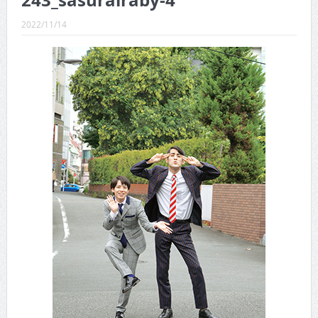
243_sasurairaby-4
CINEMA×STYLE 289号
2022/11/14
CINEMA×STYLE 288号
CINEMA×STYLE 287号
CINEMA×STYLE 286号
CINEMA×STYLE 285号
CINEMA×STYLE 294号