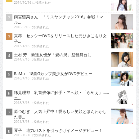
2014/10/16 に投稿された
雨宮留菜さん 「ミスヤンチャン2016」参戦！マ
ル...
2016/5/16 に投稿された
真琴 セクシーDVDをリリースした元ひきこもり女
子...
2013/4/16 に投稿された
土村 芳 新進女優が「愛の渦」監督舞台に
2014/7/16 に投稿された
RaMu 18歳Gカップ美少女がDVDデビュー
2016/4/16 に投稿された
稀見理都 乳首残像に触手・アヘ顔・「らめぇ」……
エ...
2018/3/16 に投稿された
原つむぎ 人気上昇中！愛らしい笑顔とほんわかし
た雰...
2021/3/16 に投稿された
琴子 迫力バストを引っさげイメージデビュー！
2015/10/16 に投稿された