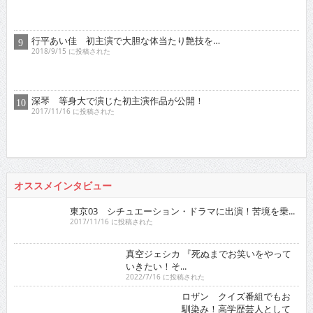
行平あい佳 初主演で大胆な体当たり艶技を…
2018/9/15 に投稿された
深琴 等身大で演じた初主演作品が公開！
2017/11/16 に投稿された
オススメインタビュー
東京03 シチュエーション・ドラマに出演！苦境を乗...
2017/11/16 に投稿された
真空ジェシカ 『死ぬまでお笑いをやって
いきたい！そ...
2022/7/16 に投稿された
ロザン クイズ番組でもお
馴染み！高学歴芸人として
ブ...
2009/12/16 に投稿された
有野晋哉 ゲ
ーム・アニ
メ・漫画・ア