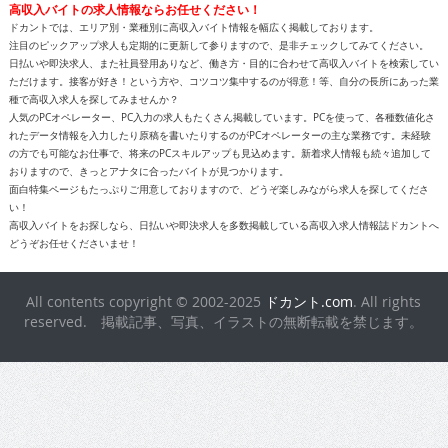
ただけます。接客が好き！という方や、コツコツ集中するのが得意！等、自分の長所にあった業
種で高収入求人を探してみませんか？
人気のPCオペレーター、PC入力の求人もたくさん掲載しています。PCを使って、各種数値化さ
れたデータ情報を入力したり原稿を書いたりするのがPCオペレーターの主な業務です。未経験
の方でも可能なお仕事で、将来のPCスキルアップも見込めます。新着求人情報も続々追加して
おりますので、きっとアナタに合ったバイトが見つかります。
面白特集ページもたっぷりご用意しておりますので、どうぞ楽しみながら求人を探してくださ
い！
高収入バイトをお探しなら、日払いや即決求人を多数掲載している高収入求人情報誌ドカントへ
どうぞお任せくださいませ！
All contents copyright © 2002-2025
ドカント.com
. All rights
reserved. 掲載記事、写真、イラストの無断転載を禁じます。