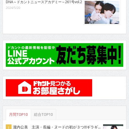
DNA～ドカントニュースアカデミー～261号vol.2
2024/5/20
月間TOP10
総合TOP10
瀧内公美 主演・長編・ヌードの初が３つ!!!ギラギ...