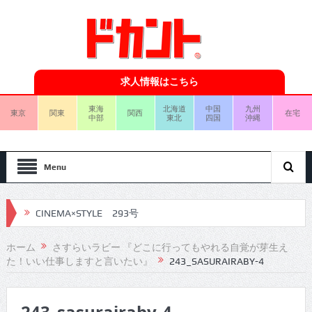
求人情報はこちら
東海
北海道
中国
九州
東京
関東
関西
在宅
中部
東北
四国
沖縄
Menu
CINEMA×STYLE 293号
CINEMA×STYLE 292号
ホーム
さすらいラビー 『どこに行ってもやれる自覚が芽生え
た！いい仕事しますと言いたい』
243_SASURAIRABY-4
CINEMA×STYLE 291号
CINEMA×STYLE 290号