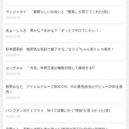
ランジャタイ 「素晴らしい出会いと〝癒着〟が育ててくれた(笑)」
2024/4/16
あぁ～しらき 男かな？女かな？「ずっとフザけていたい！」
2024/3/16
杉本愛莉鈴 無邪気な笑顔で魅了する…“まりり”ちゃん初トレカ発売！
2024/3/16
センチネル 『月笑』年間王者が極致目指して爆発する!?
2024/2/16
牧野みなた アイドルグループBOCCHI。￼の黄色担当がデビューDVDを発
売！
2024/2/16
パンプキンポテトフライ M-1で決勝に行く“理由”が見つかった(笑)
2024/1/16