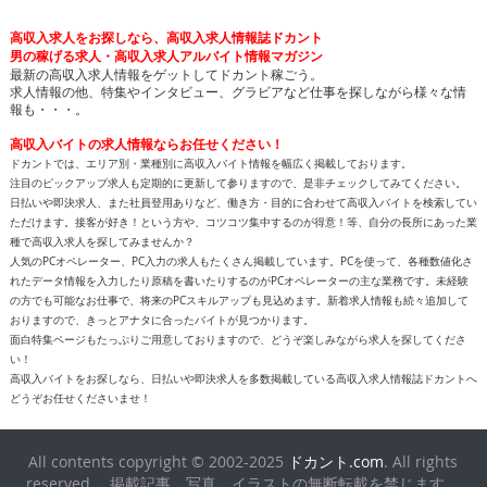
高収入求人をお探しなら、高収入求人情報誌ドカント
男の稼げる求人・高収入求人アルバイト情報マガジン
最新の高収入求人情報をゲットしてドカント稼ごう。
求人情報の他、特集やインタビュー、グラビアなど仕事を探しながら様々な情
報も・・・。
高収入バイトの求人情報ならお任せください！
ドカントでは、エリア別・業種別に高収入バイト情報を幅広く掲載しております。
注目のピックアップ求人も定期的に更新して参りますので、是非チェックしてみてください。
日払いや即決求人、また社員登用ありなど、働き方・目的に合わせて高収入バイトを検索してい
ただけます。接客が好き！という方や、コツコツ集中するのが得意！等、自分の長所にあった業
種で高収入求人を探してみませんか？
人気のPCオペレーター、PC入力の求人もたくさん掲載しています。PCを使って、各種数値化さ
れたデータ情報を入力したり原稿を書いたりするのがPCオペレーターの主な業務です。未経験
の方でも可能なお仕事で、将来のPCスキルアップも見込めます。新着求人情報も続々追加して
おりますので、きっとアナタに合ったバイトが見つかります。
面白特集ページもたっぷりご用意しておりますので、どうぞ楽しみながら求人を探してくださ
い！
高収入バイトをお探しなら、日払いや即決求人を多数掲載している高収入求人情報誌ドカントへ
どうぞお任せくださいませ！
All contents copyright © 2002-2025
ドカント.com
. All rights
reserved. 掲載記事、写真、イラストの無断転載を禁じます。