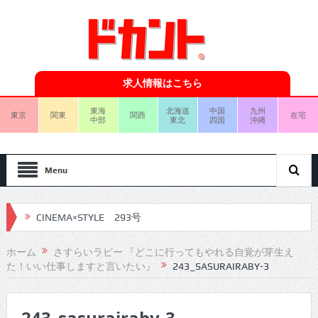
求人情報はこちら
東海
北海道
中国
九州
東京
関東
関西
在宅
中部
東北
四国
沖縄
Menu
CINEMA×STYLE 293号
CINEMA×STYLE 292号
ホーム
さすらいラビー 『どこに行ってもやれる自覚が芽生え
た！いい仕事しますと言いたい』
243_SASURAIRABY-3
CINEMA×STYLE 291号
CINEMA×STYLE 290号