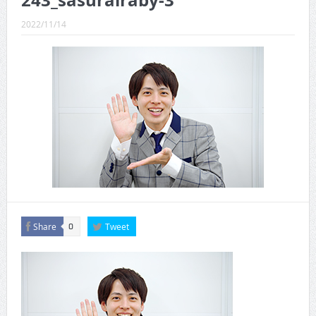
243_sasurairaby-3
CINEMA×STYLE 289号
2022/11/14
CINEMA×STYLE 288号
CINEMA×STYLE 287号
CINEMA×STYLE 286号
CINEMA×STYLE 285号
CINEMA×STYLE 294号
Share
Tweet
0