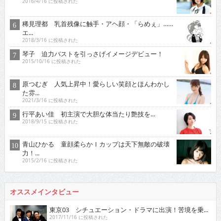
2016/4/16 に投稿された
稀見理都 乳首残像に触手・アヘ顔・「らめぇ」……
エ...
2018/3/16 に投稿された
琴子 迫力バストを引っさげイメージデビュー！
2015/10/16 に投稿された
原つむぎ 人気上昇中！愛らしい笑顔とほんわかし
た雰...
2021/3/16 に投稿された
行平あい佳 初主演で大胆な体当たり艶技を…
2018/9/15 に投稿された
青山ひかる 童顔柔らかＩカップは天下無敵の破壊
力！...
2015/2/16 に投稿された
オススメインタビュー
東京03 シチュエーション・ドラマに出演！苦境を乗...
2017/11/16 に投稿された