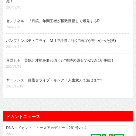
売！
2024/2/16
センチネル 『月笑』年間王者が極致目指して爆発する!?
2024/2/16
パンプキンポテトフライ M-1で決勝に行く“理由”が見つかった(笑)
2024/1/16
月野もも 美貌と才能を兼ね備えた“奇跡の原石”がDVDに初挑戦！
2024/1/16
ヤーレンズ 目指せライブ・キング！人生変えて魅せます!!
2023/12/15
ドカントニュース
DNA～ドカントニュースアカデミー～261号vol.4
2024/6/3