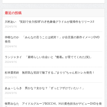
最近の投稿
川村あい “笑顔で全力投球”の才色兼備グラドルが復帰作をリリース!!
2024/5/16
仲根なのか 「みんなの言うことは絶対！」が合言葉の新作イメージDVD
発売
2024/4/16
ランジャタイ 「素晴らしい出会いと〝癒着〟が育ててくれた(笑)」
2024/4/16
杉本愛莉鈴 無邪気な笑顔で魅了する…“まりり”ちゃん初トレカ発売！
2024/3/16
あぁ～しらき 男かな？女かな？「ずっとフザけていたい！」
2024/3/16
牧野みなた アイドルグループBOCCHI。￼の黄色担当がデビューDVDを発