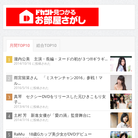
月間TOP10
総合TOP10
瀧内公美 主演・長編・ヌードの初が３つ!!!ギラギ...
2014/10/16 に投稿された
雨宮留菜さん 「ミスヤンチャン2016」参戦！マ
ル...
2016/5/16 に投稿された
真琴 セクシーDVDをリリースした元ひきこもり女
子...
2013/4/16 に投稿された
土村 芳 新進女優が「愛の渦」監督舞台に
2014/7/16 に投稿された
RaMu 18歳Gカップ美少女がDVDデビュー