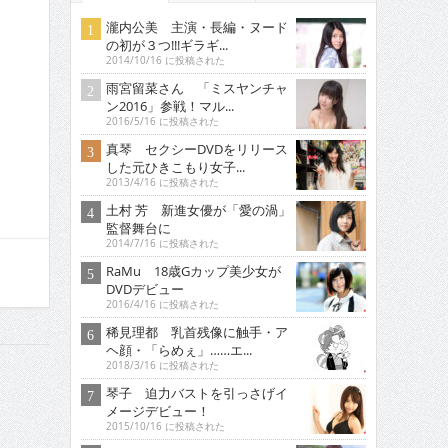
瀧内公美 主演・長編・ヌード
の初が３つ!!!ギラギ...
2014/10/16 に投稿された
雨宮留菜さん 「ミスヤンチャ
ン2016」参戦！マル...
2016/5/16 に投稿された
真琴 セクシーDVDをリリース
した元ひきこもり女子...
2013/4/16 に投稿された
土村 芳 新進女優が「愛の渦」
監督舞台に
2014/7/16 に投稿された
RaMu 18歳Gカップ美少女が
DVDデビュー
2016/4/16 に投稿された
稀見理都 乳首残像に触手・ア
ヘ顔・「らめぇ」……エ...
2018/3/16 に投稿された
琴子 迫力バストを引っさげイ
メージデビュー！
2015/10/16 に投稿された