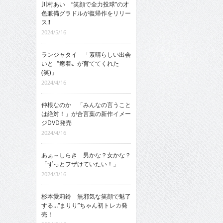
川村あい “笑顔で全力投球”の才
色兼備グラドルが復帰作をリリー
ス!!
2024/5/16
ランジャタイ 「素晴らしい出会
いと〝癒着〟が育ててくれた
(笑)」
2024/4/16
仲根なのか 「みんなの言うこと
は絶対！」が合言葉の新作イメー
ジDVD発売
2024/4/16
あぁ～しらき 男かな？女かな？
「ずっとフザけていたい！」
2024/3/16
杉本愛莉鈴 無邪気な笑顔で魅了
する…“まりり”ちゃん初トレカ発
売！