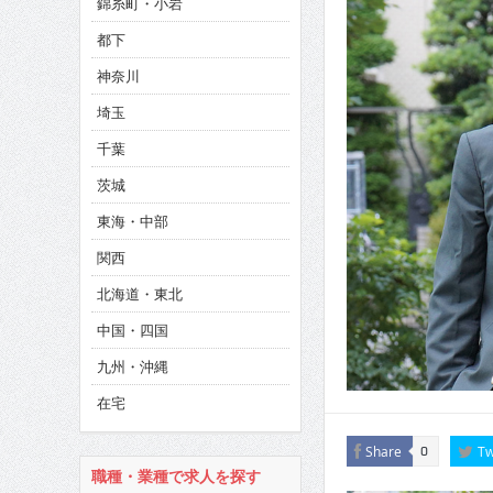
錦糸町・小岩
CINEMA×STYLE 286号
都下
CINEMA×STYLE 285号
神奈川
CINEMA×STYLE 294号
埼玉
千葉
茨城
東海・中部
関西
北海道・東北
中国・四国
九州・沖縄
在宅
Share
Tw
0
職種・業種で求人を探す