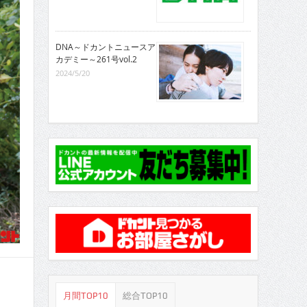
DNA～ドカントニュースア
カデミー～261号vol.2
2024/5/20
月間TOP10
総合TOP10