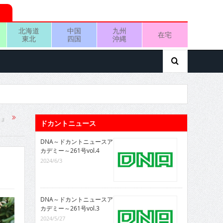
北海道
中国
九州
在宅
東北
四国
沖縄
！』
ドカントニュース
DNA～ドカントニュースア
カデミー～261号vol.4
2024/6/3
DNA～ドカントニュースア
カデミー～261号vol.3
2024/5/27