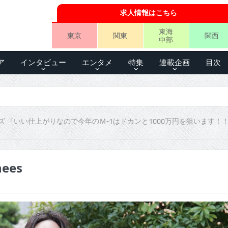
求人情報はこちら
東海
東京
関東
関西
中部
ア
インタビュー
エンタメ
特集
連載企画
目次
ズ 『いい仕上がりなので今年のＭ-1はドカンと1000万円を狙います！
hees