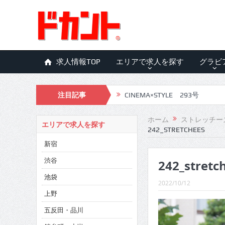
求人情報TOP
エリアで求人を探す
グラビ
注目記事
CINEMA×STYLE 293号
CINEMA×STYLE 292号
ホーム
ストレッチー
エリアで求人を探す
242_STRETCHEES
CINEMA×STYLE 291号
新宿
CINEMA×STYLE 290号
渋谷
242_stretc
CINEMA×STYLE 289号
池袋
2022/10/12
CINEMA×STYLE 288号
上野
五反田・品川
CINEMA×STYLE 287号