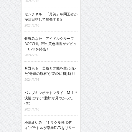
2024/3/16
センチネル 『月笑』年間王者が
極致目指して爆発する!?
2024/2/16
牧野みなた アイドルグループ
BOCCHI。￼の黄色担当がデビュ
ーDVDを発売！
2024/2/16
月野もも 美貌と才能を兼ね備え
た“奇跡の原石”がDVDに初挑戦！
2024/1/16
パンプキンポテトフライ M-1で
決勝に行く“理由”が見つかった
(笑)
2024/1/16
松嶋えいみ “ミラクル神ボデ
ィ”グラドルが卒業DVDをリリー