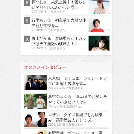
原つむぎ 人気上昇中！愛らし
い笑顔とほんわかした雰...
2021/3/16 に投稿された
行平あい佳 初主演で大胆な体
当たり艶技を…
2018/9/15 に投稿された
青山ひかる 童顔柔らかＩカッ
プは天下無敵の破壊力！...
2015/2/16 に投稿された
オススメインタビュー
東京03 シチュエーション・ドラ
マに出演！苦境を乗...
2017/11/16 に投稿された
真空ジェシカ 『死ぬまでお笑いを
やっていきたい！そ...
2022/7/16 に投稿された
ロザン クイズ番組でもお馴染
み！高学歴芸人としてブ...
2009/12/16 に投稿された
有野晋哉 ゲーム・アニメ・漫