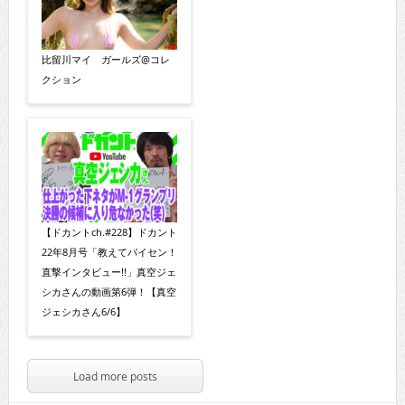
比留川マイ ガールズ@コレ
クション
【ドカントch.#228】ドカント
22年8月号「教えてパイセン！
直撃インタビュー!!」真空ジェ
シカさんの動画第6弾！【真空
ジェシカさん6/6】
Load more posts