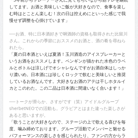
してます。お酒と美味しいご飯が大好きなので、食事を楽し
む時はとことん楽しむ！次の日は控えめにといった感じで我
慢せず調整を心掛けています」
──お酒、特に日本酒好きで唎酒師の資格も取得された比留川
さん。これからの季節におススメのお酒と、酒の肴を尋ねら
れたら。
「夏の日本酒といえば夏酒！玉川酒造のアイスブレーカーと
いうお酒をおススメします。ペンギンが描かれた水色のラベ
ルとボトルは涼しげでオシャレなんですがお酒自体はしっか
り濃いめ。日本酒には珍しくロックで飲むと美味しいと推奨
しているお酒なんです。大好きなお酒のアテは干しホタルイ
カとこのわた。この二品は日本酒に間違いなく合います！」
──トークが滑らか、さすがです（笑）アイドルグループ
sherbetNEOでの活動も。グラビアとはまた違った楽しさが
あると思いますが。
「歌うことが大好きなので、ステージの上で歌える喜びを毎
度、噛み締めております。グループ活動でメンバーと魅せる
パフォーマンスの楽しさを感じられたり、ファンの方からラ