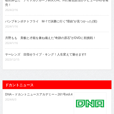
売！
2024/2/16
パンプキンポテトフライ M-1で決勝に行く“理由”が見つかった(笑)
2024/1/16
月野もも 美貌と才能を兼ね備えた“奇跡の原石”がDVDに初挑戦！
2024/1/16
ヤーレンズ 目指せライブ・キング！人生変えて魅せます!!
2023/12/15
ドカントニュース
DNA～ドカントニュースアカデミー～261号vol.4
2024/6/3