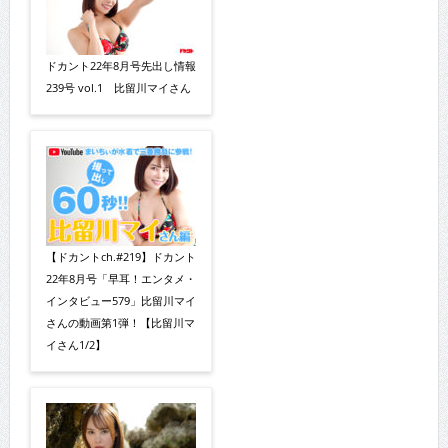
ドカント22年8月号先出し情報
239号 vol.1 比留川マイさん
【ドカントch.#219】ドカント
22年8月号「早耳！エンタメ・
インタビュー579」比留川マイ
さんの動画第1弾！【比留川マ
イさん1/2】