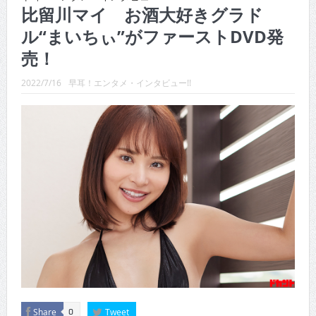
CINEMA×STYLE 288号
比留川マイ お酒大好きグラド
ル“まいちぃ”がファーストDVD発
CINEMA×STYLE 287号
売！
CINEMA×STYLE 286号
2022/7/16
早耳！エンタメ・インタビュー!!
CINEMA×STYLE 285号
CINEMA×STYLE 294号
CINEMA×STYLE 293号
Share
Tweet
0