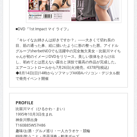
■DVD『1st Impact マイ ライフ』
「キレイなお姉さんは好きですか？」――大きくて切れ長の
目、筋の通った鼻、絵に描いたように形の整った唇。アイドル
グループsherbetNEOでも活躍中の完全無欠美女・比留川マイち
ゃんが初のイメージDVDをリリース。美しい肢体をさらけ出
し、初めてとは思えない露出と演技で最高の作品が完成した。
エアーコントロールから7月26日(火)発売。4378円(税込)
◆8月14日(日)14時からソフマップAKIBAパソコン・デジタル館
で発売イベント開催
PROFILE
比留川マイ（ひるかわ・まい）
1995年10月3日生まれ
神奈川県出身
T160B85W57H86
趣味/お酒・グルメ巡り・一人カラオケ・競輪
特技/歌うこと・楽器演奏・軟体ポーズ