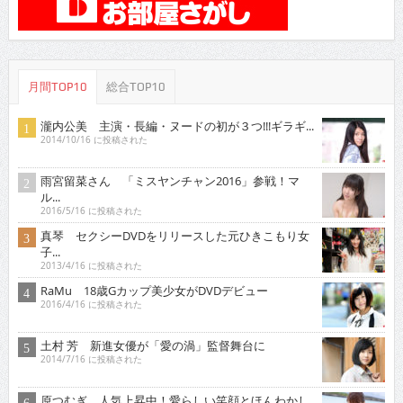
月間TOP10
総合TOP10
瀧内公美 主演・長編・ヌードの初が３つ!!!ギラギ...
2014/10/16 に投稿された
雨宮留菜さん 「ミスヤンチャン2016」参戦！マ
ル...
2016/5/16 に投稿された
真琴 セクシーDVDをリリースした元ひきこもり女
子...
2013/4/16 に投稿された
RaMu 18歳Gカップ美少女がDVDデビュー
2016/4/16 に投稿された
土村 芳 新進女優が「愛の渦」監督舞台に
2014/7/16 に投稿された
原つむぎ 人気上昇中！愛らしい笑顔とほんわかし