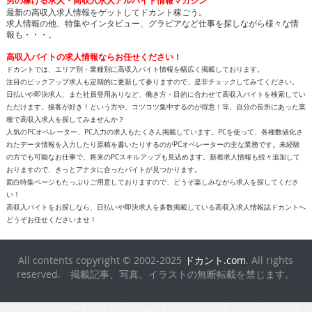
男の稼げる求人・高収入求人アルバイト情報マガジン
最新の高収入求人情報をゲットしてドカント稼ごう。
求人情報の他、特集やインタビュー、グラビアなど仕事を探しながら様々な情
報も・・・。
高収入バイトの求人情報ならお任せください！
ドカントでは、エリア別・業種別に高収入バイト情報を幅広く掲載しております。
注目のピックアップ求人も定期的に更新して参りますので、是非チェックしてみてください。
日払いや即決求人、また社員登用ありなど、働き方・目的に合わせて高収入バイトを検索してい
ただけます。接客が好き！という方や、コツコツ集中するのが得意！等、自分の長所にあった業
種で高収入求人を探してみませんか？
人気のPCオペレーター、PC入力の求人もたくさん掲載しています。PCを使って、各種数値化さ
れたデータ情報を入力したり原稿を書いたりするのがPCオペレーターの主な業務です。未経験
の方でも可能なお仕事で、将来のPCスキルアップも見込めます。新着求人情報も続々追加して
おりますので、きっとアナタに合ったバイトが見つかります。
面白特集ページもたっぷりご用意しておりますので、どうぞ楽しみながら求人を探してくださ
い！
高収入バイトをお探しなら、日払いや即決求人を多数掲載している高収入求人情報誌ドカントへ
どうぞお任せくださいませ！
All contents copyright © 2002-2025
ドカント.com
. All rights
reserved. 掲載記事、写真、イラストの無断転載を禁じます。