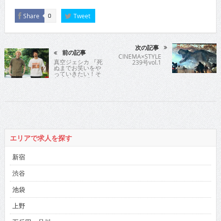
Share
Tweet
0
次の記事
前の記事
CINEMA×STYLE
真空ジェシカ 『死
239号vol.1
ぬまでお笑いをや
っていきたい！そ
れさえあればい
い！〝まーごめ〟
で』
エリアで求人を探す
新宿
渋谷
池袋
上野