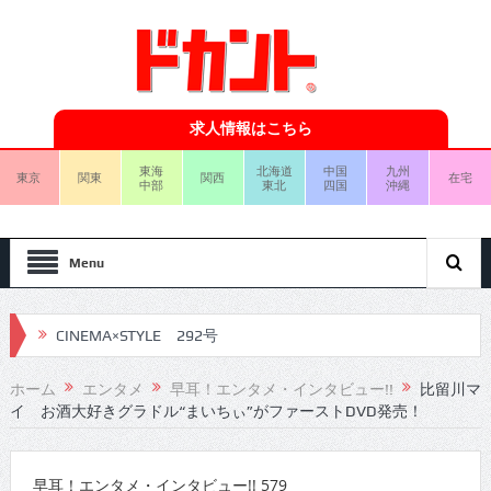
求人情報はこちら
東海
北海道
中国
九州
東京
関東
関西
在宅
中部
東北
四国
沖縄
Menu
CINEMA×STYLE 292号
CINEMA×STYLE 291号
ホーム
エンタメ
早耳！エンタメ・インタビュー!!
比留川マ
イ お酒大好きグラドル“まいちぃ”がファーストDVD発売！
CINEMA×STYLE 290号
CINEMA×STYLE 289号
早耳！エンタメ・インタビュー!! 579