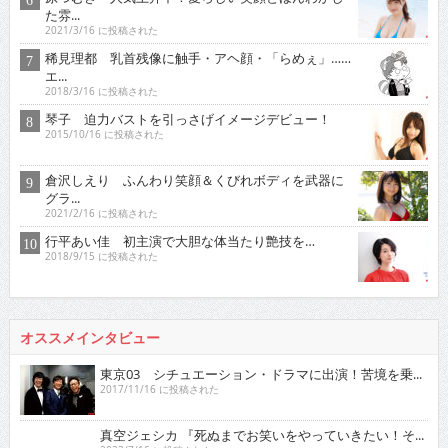
た雰...
2021/3/16 に投稿された
稀見理都 乳首残像に触手・アヘ顔・「らめぇ」……
エ...
2018/3/16 に投稿された
琴子 迫力バストを引っさげイメージデビュー！
2015/10/16 に投稿された
倉沢しえり ふんわり笑顔＆くびれボディを武器に
グラ...
2021/2/16 に投稿された
行平あい佳 初主演で大胆な体当たり艶技を…
2018/9/15 に投稿された
オススメインタビュー
東京03 シチュエーション・ドラマに出演！苦境を乗...
2017/11/16 に投稿された
真空ジェシカ 『死ぬまでお笑いをやっていきたい！そ...