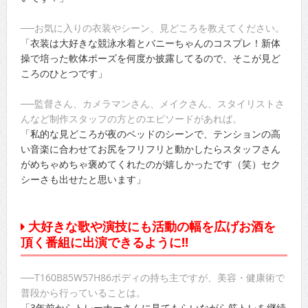
──お気に入りの衣装やシーン、見どころを教えてください。
「衣装は大好きな競泳水着とバニーちゃんのコスプレ！新体
操で培った軟体ポーズを何度か披露してるので、そこが見ど
ころのひとつです」
──監督さん、カメラマンさん、メイクさん、スタイリストさ
んなど制作スタッフの方とのエピソードがあれば。
「私的な見どころが夜のベッドのシーンで、テンションの高
い音楽に合わせてお尻をフリフリと動かしたらスタッフさん
がめちゃめちゃ褒めてくれたのが嬉しかったです（笑）セク
シーさも出せたと思います」
大好きな歌や演技にも活動の幅を広げお酒を
頂く番組に出演できるように!!
──T160B85W57H86ボディの持ち主ですが、美容・健康術で
普段から行っていることは。
「3年前からトレーナーさんに見てもらいながら筋トレを継続