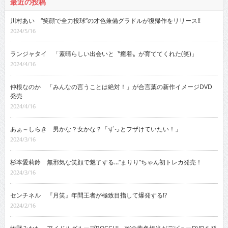
最近の投稿
川村あい “笑顔で全力投球”の才色兼備グラドルが復帰作をリリース!!
2024/5/16
ランジャタイ 「素晴らしい出会いと〝癒着〟が育ててくれた(笑)」
2024/4/16
仲根なのか 「みんなの言うことは絶対！」が合言葉の新作イメージDVD
発売
2024/4/16
あぁ～しらき 男かな？女かな？「ずっとフザけていたい！」
2024/3/16
杉本愛莉鈴 無邪気な笑顔で魅了する…“まりり”ちゃん初トレカ発売！
2024/3/16
センチネル 『月笑』年間王者が極致目指して爆発する!?
2024/2/16
牧野みなた アイドルグループBOCCHI。￼の黄色担当がデビューDVDを発