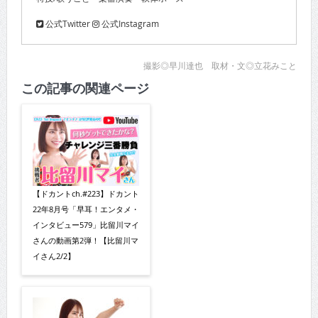
公式Twitter
公式Instagram
撮影◎早川達也 取材・文◎立花みこと
この記事の関連ページ
【ドカントch.#223】ドカント
22年8月号「早耳！エンタメ・
インタビュー579」比留川マイ
さんの動画第2弾！【比留川マ
イさん2/2】