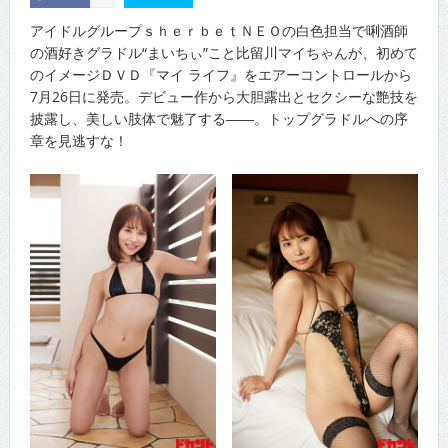
アイドルグループｓｈｅｒｂｅｔＮＥＯの白色担当で唎酒師
の酒好きグラドル“まいちぃ”こと比留川マイちゃんが、初めて
のイメージＤＶＤ『マイ ライフ』をエアーコントロールから
7月26日に発売。デビュー作から大胆露出とセクシーな艶技を
披露し、美しい肢体で魅了する――。トップグラドルへの序
章を見逃すな！