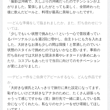
「撮影は沖縄で。久しぶりの沖縄だったのでテンションが上
がりました。緊張しましたがとっても楽しく、全部終わった
後に飲んだビールと、料理が最高に美味しかったです!!」
──どんな準備をして臨まれましたか。また、打ち合わせにつ
いては。
「少しでもいい状態で挑みたい！という一心で普段通ってい
るパーソナルジムを週2回に増やし、自主トレにも力を入れま
した。大好きなお酒も少しの間は我慢！と禁酒したのでいい
状態のスタイルで挑めたのではないかなと思います。事前の
打ち合わせでは大好きな競泳水着やレオタードが多めにあっ
たり、コスプレもあったりで当日に向けてのモチベーション
が更に上がりました」
──デビュー作をご自身でアピールするなら、どんな作品です
か。
「大好きな彼氏と2人っきりで旅行に来た設定になってます。
恥ずかしいけど大好きなアナタのために、たくさん頑張っち
ゃうって感じですかね（笑）旅行先で一緒に楽しんでいる気
分になってくれたら。私なりのセクシーをぜひ堪能してほし
いです！」