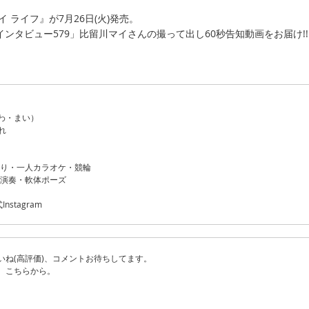
t マイ ライフ』が7月26日(火)発売。
ンタビュー579」比留川マイさんの撮って出し60秒告知動画をお届け!!
わ・まい）
れ
巡り・一人カラオケ・競輪
器演奏・軟体ポーズ
nstagram
いね(高評価)、コメントお待ちしてます。
、こちらから。