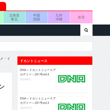
北海道
中国
九州
在宅
東北
四国
沖縄
タメ・イ
ドカントニュース
DNA～ドカントニュースア
カデミー～261号vol.4
2024/6/3
ン
DNA～ドカントニュースア
カデミー～261号vol.3
2024/5/27