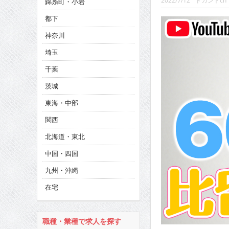
2022/7/12
ドカントch
錦糸町・小岩
CINEMA×STYLE 293号
都下
CINEMA×STYLE 292号
神奈川
CINEMA×STYLE 291号
埼玉
千葉
茨城
東海・中部
関西
北海道・東北
中国・四国
九州・沖縄
在宅
職種・業種で求人を探す