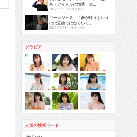
画・アイドルに精通！単...
2017/5/16 に投稿された
ゴー☆ジャス 『夢が叶うという
のは直線ではなくいろ...
2021/11/16 に投稿された
グラビア
人気の検索ワード