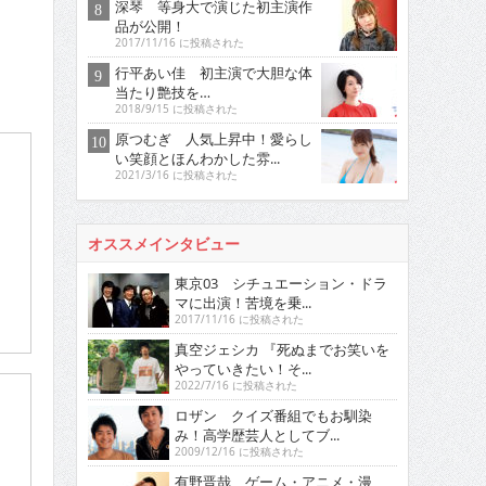
深琴 等身大で演じた初主演作
品が公開！
2017/11/16 に投稿された
行平あい佳 初主演で大胆な体
当たり艶技を…
2018/9/15 に投稿された
原つむぎ 人気上昇中！愛らし
い笑顔とほんわかした雰...
2021/3/16 に投稿された
オススメインタビュー
東京03 シチュエーション・ドラ
マに出演！苦境を乗...
2017/11/16 に投稿された
真空ジェシカ 『死ぬまでお笑いを
やっていきたい！そ...
2022/7/16 に投稿された
ロザン クイズ番組でもお馴染
み！高学歴芸人としてブ...
2009/12/16 に投稿された
有野晋哉 ゲーム・アニメ・漫