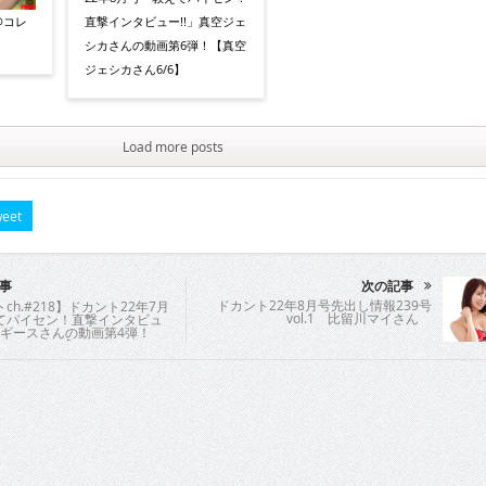
@コレ
直撃インタビュー!!」真空ジェ
シカさんの動画第6弾！【真空
ジェシカさん6/6】
Load more posts
eet
事
次の記事
ドカント22年8月号先出し情報239号
ch.#218】ドカント22年7月
vol.1 比留川マイさん
てパイセン！直撃インタビュ
・ギースさんの動画第4弾！
スさん4/4】