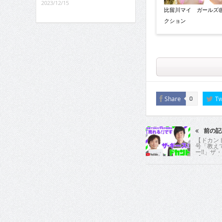
2023/12/15
比留川マイ ガールズ
クション
Share
Tw
0
前の記
【ドカント
号「教え
ー!!」ザ
【ザ・ギー