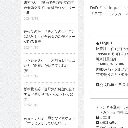
川村あい “笑顔で全力投球”の才
DVD『1st Impac
色兼備グラドルが復帰作をリリー
ス!!
「早耳！エンタメ・イ
2024/5/16
仲根なのか 「みんなの言うこと
は絶対！」が合言葉の新作イメー
ジDVD発売
◆PROFILE
2024/4/16
比留川マイ（ひるか
1995年10月3日生ま
神奈川県出身
ランジャタイ 「素晴らしい出会
T160B85W57H86
いと〝癒着〟が育ててくれた
趣味/お酒・グルメ
(笑)」
特技/歌うこと・楽
2024/4/16
公式Twitter
公式I
杉本愛莉鈴 無邪気な笑顔で魅了
する…“まりり”ちゃん初トレカ発
売！
2024/3/16
チャンネル登録、い
「ドカント」情報は
公式HP
あぁ～しらき 男かな？女かな？
公式Twitter
「ずっとフザけていたい！」
公式Instagram