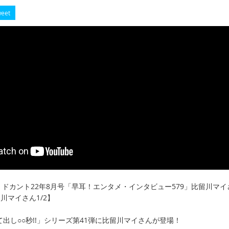
eet
19】ドカント22年8月号「早耳！エンタメ・インタビュー579」比留川マイ
川マイさん1/2】
て出し○○秒!!」シリーズ第41弾に比留川マイさんが登場！