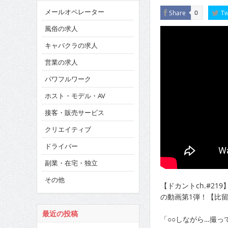
メールオペレーター
Share
Tw
0
風俗の求人
キャバクラの求人
営業の求人
パワフルワーク
ホスト・モデル・AV
接客・販売サービス
クリエイティブ
ドライバー
副業・在宅・独立
その他
【ドカントch.#2
の動画第1弾！【比留
最近の投稿
「○○しながら…撮っ