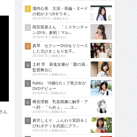
瀧内公美 主演・長編・ヌード
の初が３つ!!!ギラギ...
2014/10/16 に投稿された
雨宮留菜さん 「ミスヤンチャ
ン2016」参戦！マル...
2016/5/16 に投稿された
真琴 セクシーDVDをリリース
した元ひきこもり女子...
2013/4/16 に投稿された
土村 芳 新進女優が「愛の渦」
監督舞台に
2014/7/16 に投稿された
RaMu 18歳Gカップ美少女が
DVDデビュー
2016/4/16 に投稿された
稀見理都 乳首残像に触手・ア
ヘ顔・「らめぇ」……エ...
さん
2018/3/16 に投稿された
倉沢しえり ふんわり笑顔＆く
びれボディを武器にグラ...
2021/2/16 に投稿された