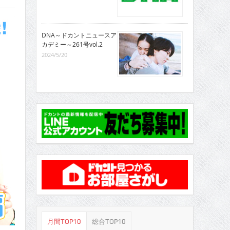
DNA～ドカントニュースア
カデミー～261号vol.2
2024/5/20
月間TOP10
総合TOP10