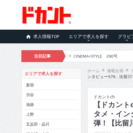
求人情報TOP
エリアで求人を探す
グラビ
注目記事
CINEMA×STYLE 290号
CINEMA×STYLE 289号
ホーム
連載企画
エリアで求人を探す
ンタビュー579」比留川
CINEMA×STYLE 288号
新宿
CINEMA×STYLE 287号
渋谷
ドカントch
CINEMA×STYLE 286号
【ドカントc
池袋
タメ・イン
CINEMA×STYLE 285号
上野
弾！【比留川
五反田・品川
CINEMA×STYLE 294号