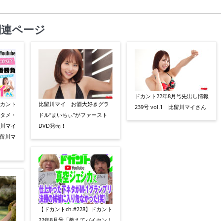
関連ページ
ドカント22年8月号先出し情報
ドカント
比留川マイ お酒大好きグラ
239号 vol.1 比留川マイさん
ンタメ・
ドル“まいちぃ”がファースト
留川マイ
DVD発売！
留川マ
【ドカントch.#228】ドカント
22年8月号「教えてパイセン！