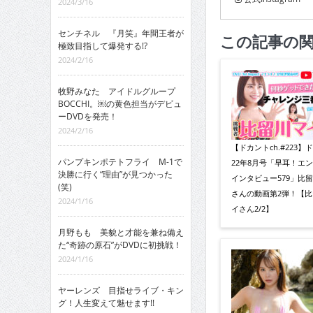
2024/3/16
センチネル 『月笑』年間王者が
この記事の
極致目指して爆発する!?
2024/2/16
牧野みなた アイドルグループ
BOCCHI。￼の黄色担当がデビュ
ーDVDを発売！
2024/2/16
【ドカントch.#223】
パンプキンポテトフライ M-1で
22年8月号「早耳！エ
決勝に行く“理由”が見つかった
インタビュー579」比
(笑)
さんの動画第2弾！【比
2024/1/16
イさん2/2】
月野もも 美貌と才能を兼ね備え
た“奇跡の原石”がDVDに初挑戦！
2024/1/16
ヤーレンズ 目指せライブ・キン
グ！人生変えて魅せます!!