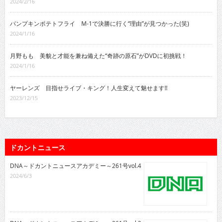
2024/2/16
パンプキンポテトフライ M-1で決勝に行く“理由”が見つかった(笑)
2024/1/16
月野もも 美貌と才能を兼ね備えた“奇跡の原石”がDVDに初挑戦！
2024/1/16
ヤーレンズ 目指せライブ・キング！人生変えて魅せます!!
2023/12/15
ドカントニュース
DNA～ドカントニュースアカデミー～261号vol.4
2024/6/3