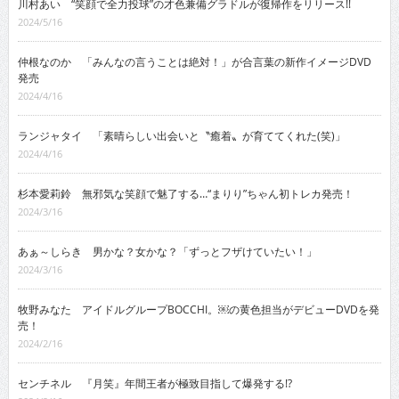
川村あい “笑顔で全力投球”の才色兼備グラドルが復帰作をリリース!!
2024/5/16
仲根なのか 「みんなの言うことは絶対！」が合言葉の新作イメージDVD
発売
2024/4/16
ランジャタイ 「素晴らしい出会いと〝癒着〟が育ててくれた(笑)」
2024/4/16
杉本愛莉鈴 無邪気な笑顔で魅了する…“まりり”ちゃん初トレカ発売！
2024/3/16
あぁ～しらき 男かな？女かな？「ずっとフザけていたい！」
2024/3/16
牧野みなた アイドルグループBOCCHI。￼の黄色担当がデビューDVDを発
売！
2024/2/16
センチネル 『月笑』年間王者が極致目指して爆発する!?