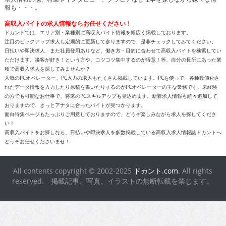
報も・・・。
高収入バイトの求人情報ならお任せください！
ドカントでは、エリア別・業種別に高収入バイト情報を幅広く掲載しております。
注目のピックアップ求人も定期的に更新して参りますので、是非チェックしてみてください。
日払いや即決求人、また社員登用ありなど、働き方・目的に合わせて高収入バイトを検索してい
ただけます。接客が好き！という方や、コツコツ集中するのが得意！等、自分の長所にあった業
種で高収入求人を探してみませんか？
人気のPCオペレーター、PC入力の求人もたくさん掲載しています。PCを使って、各種数値化さ
れたデータ情報を入力したり原稿を書いたりするのがPCオペレーターの主な業務です。未経験
の方でも可能なお仕事で、将来のPCスキルアップも見込めます。新着求人情報も続々追加して
おりますので、きっとアナタに合ったバイトが見つかります。
面白特集ページもたっぷりご用意しておりますので、どうぞ楽しみながら求人を探してくださ
い！
高収入バイトをお探しなら、日払いや即決求人を多数掲載している高収入求人情報誌ドカントへ
どうぞお任せくださいませ！
All contents copyright © 2002-2025
ドカント.com
. All rights
reserved. 掲載記事、写真、イラストの無断転載を禁じます。