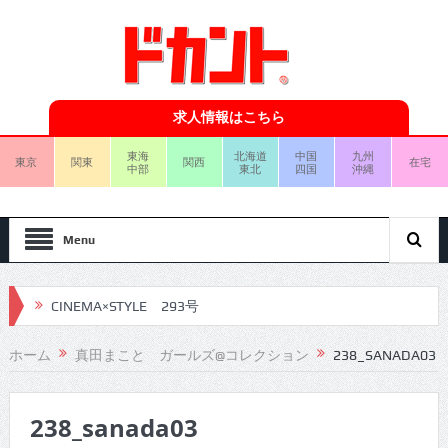
求人情報はこちら
東海
北海道
中国
九州
東京
関東
関西
在宅
中部
東北
四国
沖縄
Menu
CINEMA×STYLE 293号
CINEMA×STYLE 292号
ホーム
真田まこと ガールズ@コレクション
238_SANADA03
CINEMA×STYLE 291号
238_sanada03
CINEMA×STYLE 290号