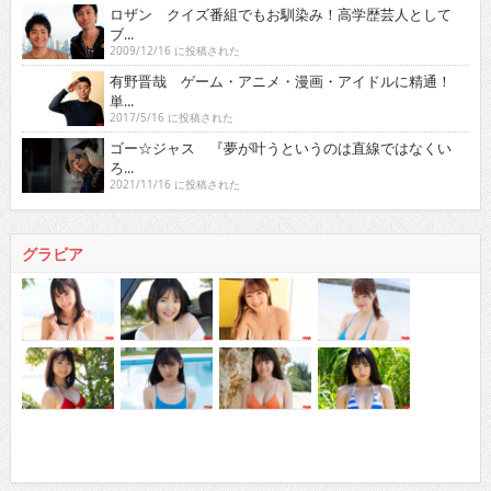
ロザン クイズ番組でもお馴染み！高学歴芸人として
ブ...
2009/12/16 に投稿された
有野晋哉 ゲーム・アニメ・漫画・アイドルに精通！
単...
2017/5/16 に投稿された
ゴー☆ジャス 『夢が叶うというのは直線ではなくい
ろ...
2021/11/16 に投稿された
グラビア