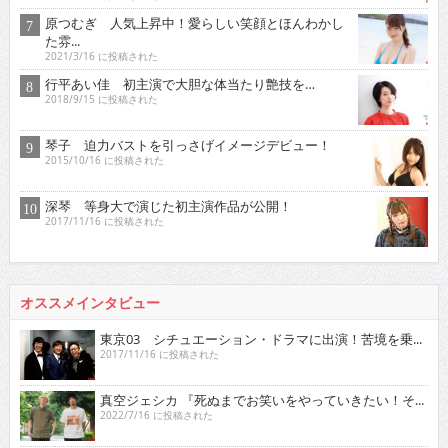
原つむぎ 人気上昇中！愛らしい笑顔とほんわかし
た雰...
2021/3/16 に投稿された
行平あい佳 初主演で大胆な体当たり艶技を…
2018/9/15 に投稿された
琴子 迫力バストを引っさげイメージデビュー！
2015/10/16 に投稿された
深琴 等身大で演じた初主演作品が公開！
2017/11/16 に投稿された
オススメインタビュー
東京03 シチュエーション・ドラマに出演！苦境を乗...
2017/11/16 に投稿された
真空ジェシカ 『死ぬまでお笑いをやっていきたい！そ...
2022/7/16 に投稿された