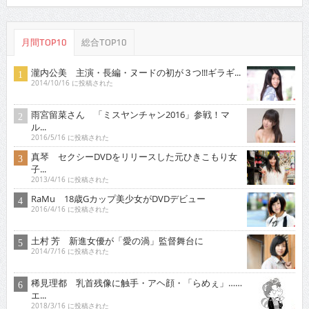
月間TOP10
総合TOP10
瀧内公美 主演・長編・ヌードの初が３つ!!!ギラギ...
2014/10/16 に投稿された
雨宮留菜さん 「ミスヤンチャン2016」参戦！マ
ル...
2016/5/16 に投稿された
真琴 セクシーDVDをリリースした元ひきこもり女
子...
2013/4/16 に投稿された
RaMu 18歳Gカップ美少女がDVDデビュー
2016/4/16 に投稿された
土村 芳 新進女優が「愛の渦」監督舞台に
2014/7/16 に投稿された
稀見理都 乳首残像に触手・アヘ顔・「らめぇ」……
エ...
2018/3/16 に投稿された