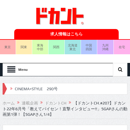
求人情報はこちら
東海
北海道
中国
九州
東京
関東
関西
在宅
中部
東北
四国
沖縄
Menu
CINEMA×STYLE 290号
CINEMA×STYLE 289号
ホーム
連載企画
ドカントCH
【ドカントCH.#207】ドカン
ト22年6月号「教えてパイセン！直撃インタビュー!!」5GAPさんの動
CINEMA×STYLE 288号
画第1弾！【5GAPさん1/4】
CINEMA×STYLE 287号