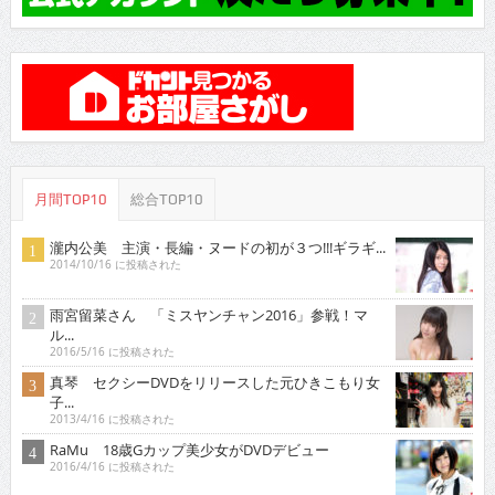
月間TOP10
総合TOP10
瀧内公美 主演・長編・ヌードの初が３つ!!!ギラギ...
2014/10/16 に投稿された
雨宮留菜さん 「ミスヤンチャン2016」参戦！マ
ル...
2016/5/16 に投稿された
真琴 セクシーDVDをリリースした元ひきこもり女
子...
2013/4/16 に投稿された
RaMu 18歳Gカップ美少女がDVDデビュー
2016/4/16 に投稿された