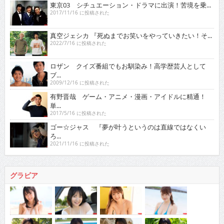
東京03 シチュエーション・ドラマに出演！苦境を乗...
2017/11/16 に投稿された
真空ジェシカ 『死ぬまでお笑いをやっていきたい！そ...
2022/7/16 に投稿された
ロザン クイズ番組でもお馴染み！高学歴芸人として
ブ...
2009/12/16 に投稿された
有野晋哉 ゲーム・アニメ・漫画・アイドルに精通！
単...
2017/5/16 に投稿された
ゴー☆ジャス 『夢が叶うというのは直線ではなくい
ろ...
2021/11/16 に投稿された
グラビア