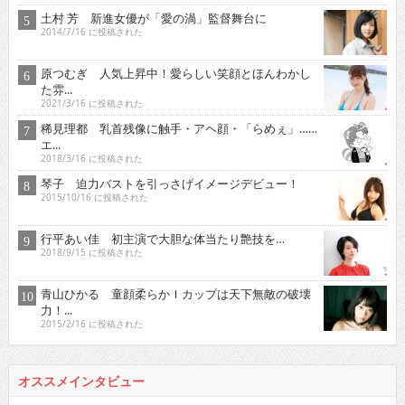
土村 芳 新進女優が「愛の渦」監督舞台に
2014/7/16 に投稿された
原つむぎ 人気上昇中！愛らしい笑顔とほんわかし
た雰...
2021/3/16 に投稿された
稀見理都 乳首残像に触手・アヘ顔・「らめぇ」……
エ...
2018/3/16 に投稿された
琴子 迫力バストを引っさげイメージデビュー！
2015/10/16 に投稿された
行平あい佳 初主演で大胆な体当たり艶技を…
2018/9/15 に投稿された
青山ひかる 童顔柔らかＩカップは天下無敵の破壊
力！...
2015/2/16 に投稿された
オススメインタビュー