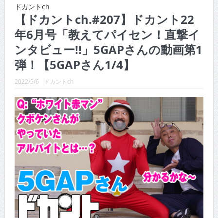
CINEMA×STYLE 286号
ドカントch
【ドカントch.#207】ドカント22
CINEMA×STYLE 285号
年6月号「教えてパイセン！直撃イ
CINEMA×STYLE 294号
ンタビュー!!」5GAPさんの動画第1
CINEMA×STYLE 293号
弾！【5GAPさん1/4】
CINEMA×STYLE 292号
2022/5/6
ドカントch
CINEMA×STYLE 291号