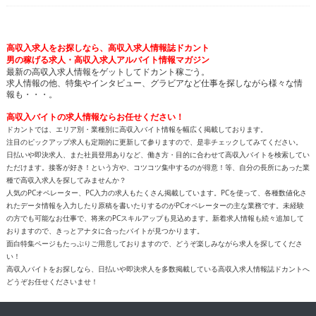
高収入求人をお探しなら、高収入求人情報誌ドカント
男の稼げる求人・高収入求人アルバイト情報マガジン
最新の高収入求人情報をゲットしてドカント稼ごう。
求人情報の他、特集やインタビュー、グラビアなど仕事を探しながら様々な情
報も・・・。
高収入バイトの求人情報ならお任せください！
ドカントでは、エリア別・業種別に高収入バイト情報を幅広く掲載しております。
注目のピックアップ求人も定期的に更新して参りますので、是非チェックしてみてください。
日払いや即決求人、また社員登用ありなど、働き方・目的に合わせて高収入バイトを検索してい
ただけます。接客が好き！という方や、コツコツ集中するのが得意！等、自分の長所にあった業
種で高収入求人を探してみませんか？
人気のPCオペレーター、PC入力の求人もたくさん掲載しています。PCを使って、各種数値化さ
れたデータ情報を入力したり原稿を書いたりするのがPCオペレーターの主な業務です。未経験
の方でも可能なお仕事で、将来のPCスキルアップも見込めます。新着求人情報も続々追加して
おりますので、きっとアナタに合ったバイトが見つかります。
面白特集ページもたっぷりご用意しておりますので、どうぞ楽しみながら求人を探してくださ
い！
高収入バイトをお探しなら、日払いや即決求人を多数掲載している高収入求人情報誌ドカントへ
どうぞお任せくださいませ！