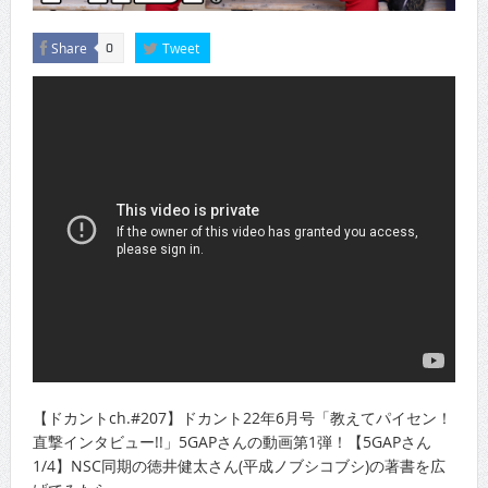
Share
Tweet
0
【ドカントch.#207】ドカント22年6月号「教えてパイセン！
直撃インタビュー!!」5GAPさんの動画第1弾！【5GAPさん
1/4】NSC同期の徳井健太さん(平成ノブシコブシ)の著書を広