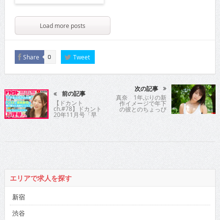
Load more posts
Share
Tweet
0
次の記事
前の記事
真奈 1年ぶりの新
【ドカント
作イメージで年下
ch.#78】ドカント
の彼とのちょっぴ
20年11月号「早
りえっちな？ひと
耳！エンタメ・イ
夏の恋模様をお届
ンタビュー550」
け
万理華さんインタ
ビュー動画第1
弾！
エリアで求人を探す
新宿
渋谷