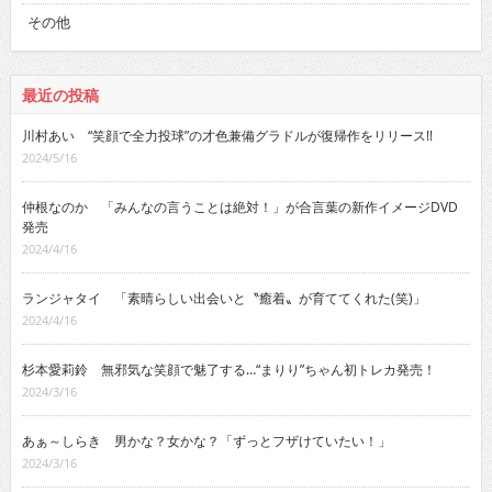
その他
最近の投稿
川村あい “笑顔で全力投球”の才色兼備グラドルが復帰作をリリース!!
2024/5/16
仲根なのか 「みんなの言うことは絶対！」が合言葉の新作イメージDVD
発売
2024/4/16
ランジャタイ 「素晴らしい出会いと〝癒着〟が育ててくれた(笑)」
2024/4/16
杉本愛莉鈴 無邪気な笑顔で魅了する…“まりり”ちゃん初トレカ発売！
2024/3/16
あぁ～しらき 男かな？女かな？「ずっとフザけていたい！」
2024/3/16