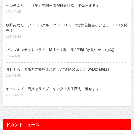
センチネル 『月笑』年間王者が極致目指して爆発する!?
2024/2/16
牧野みなた アイドルグループBOCCHI。￼の黄色担当がデビューDVDを発
売！
2024/2/16
パンプキンポテトフライ M-1で決勝に行く“理由”が見つかった(笑)
2024/1/16
月野もも 美貌と才能を兼ね備えた“奇跡の原石”がDVDに初挑戦！
2024/1/16
ヤーレンズ 目指せライブ・キング！人生変えて魅せます!!
2023/12/15
ドカントニュース