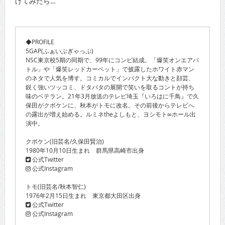
げてみたら…
◆PROFILE
5GAP(ふぁいぶぎゃっぷ)
NSC東京校5期の同期で、99年にコンビ結成。「爆笑オンエアバ
トル」や「爆笑レッドカーペット」で披露したホワイト赤マン
のネタで人気を博す。コミカルでインパクト大な動きと顔芸、
鋭く強いツッコミ、ドタバタの展開で笑いを取るコントが持ち
味のベテラン。21年3月放送のテレビ埼玉『いろはに千鳥』で久
保田がクボケンに、秋本がトモに改名。その前後からテレビへ
の露出が増え始める。ルミネtheよしもと、ヨシモト∞ホール出
演中。
クボケン(旧芸名/久保田賢治)
1980年10月10日生まれ 群馬県高崎市出身
公式Twitter
公式Instagram
トモ(旧芸名/秋本智仁)
1976年2月15日生まれ 東京都大田区出身
公式Twitter
公式Instagram