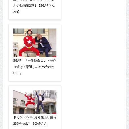
んの動画第2弾！【5GAPさん
2/4】
5GAP 『一生懸命コントを作
り続けて恩返しのため売れた
い！』
ドカント22年6月号先出し情報
237号 vol.1 5GAPさん