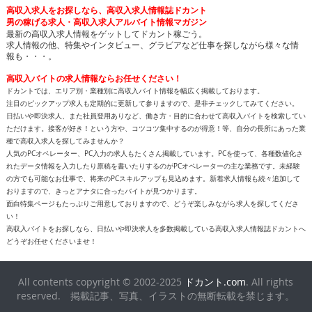
高収入求人をお探しなら、高収入求人情報誌ドカント
男の稼げる求人・高収入求人アルバイト情報マガジン
最新の高収入求人情報をゲットしてドカント稼ごう。
求人情報の他、特集やインタビュー、グラビアなど仕事を探しながら様々な情
報も・・・。
高収入バイトの求人情報ならお任せください！
ドカントでは、エリア別・業種別に高収入バイト情報を幅広く掲載しております。
注目のピックアップ求人も定期的に更新して参りますので、是非チェックしてみてください。
日払いや即決求人、また社員登用ありなど、働き方・目的に合わせて高収入バイトを検索してい
ただけます。接客が好き！という方や、コツコツ集中するのが得意！等、自分の長所にあった業
種で高収入求人を探してみませんか？
人気のPCオペレーター、PC入力の求人もたくさん掲載しています。PCを使って、各種数値化さ
れたデータ情報を入力したり原稿を書いたりするのがPCオペレーターの主な業務です。未経験
の方でも可能なお仕事で、将来のPCスキルアップも見込めます。新着求人情報も続々追加して
おりますので、きっとアナタに合ったバイトが見つかります。
面白特集ページもたっぷりご用意しておりますので、どうぞ楽しみながら求人を探してくださ
い！
高収入バイトをお探しなら、日払いや即決求人を多数掲載している高収入求人情報誌ドカントへ
どうぞお任せくださいませ！
All contents copyright © 2002-2025
ドカント.com
. All rights
reserved. 掲載記事、写真、イラストの無断転載を禁じます。