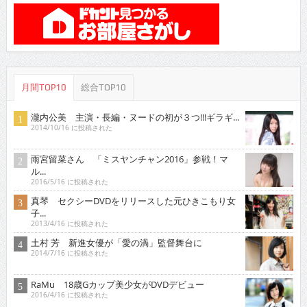
月間TOP10
総合TOP10
瀧内公美 主演・長編・ヌードの初が３つ!!!ギラギ...
2014/10/16 に投稿された
雨宮留菜さん 「ミスヤンチャン2016」参戦！マ
ル...
2016/5/16 に投稿された
真琴 セクシーDVDをリリースした元ひきこもり女
子...
2013/4/16 に投稿された
土村 芳 新進女優が「愛の渦」監督舞台に
2014/7/16 に投稿された
RaMu 18歳Gカップ美少女がDVDデビュー
2016/4/16 に投稿された