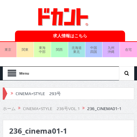
求人情報はこちら
東海
北海道
中国
九州
東京
関東
関西
在宅
中部
東北
四国
沖縄
Menu
CINEMA×STYLE 293号
CINEMA×STYLE 292号
ホーム
CINEMA×STYLE 236号VOL.1
236_CINEMA01-1
CINEMA×STYLE 291号
236_cinema01-1
CINEMA×STYLE 290号