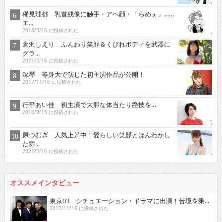
稀見理都 乳首残像に触手・アヘ顔・「らめぇ」……
エ...
2018/3/16 に投稿された
倉沢しえり ふんわり笑顔＆くびれボディを武器に
グラ...
2021/2/16 に投稿された
深琴 等身大で演じた初主演作品が公開！
2017/11/16 に投稿された
行平あい佳 初主演で大胆な体当たり艶技を…
2018/9/15 に投稿された
原つむぎ 人気上昇中！愛らしい笑顔とほんわかし
た雰...
2021/3/16 に投稿された
オススメインタビュー
東京03 シチュエーション・ドラマに出演！苦境を乗...
2017/11/16 に投稿された