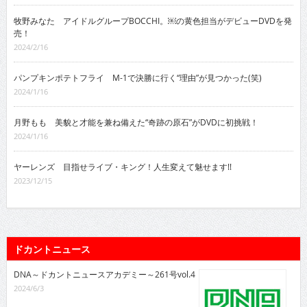
牧野みなた アイドルグループBOCCHI。￼の黄色担当がデビューDVDを発
売！
2024/2/16
パンプキンポテトフライ M-1で決勝に行く“理由”が見つかった(笑)
2024/1/16
月野もも 美貌と才能を兼ね備えた“奇跡の原石”がDVDに初挑戦！
2024/1/16
ヤーレンズ 目指せライブ・キング！人生変えて魅せます!!
2023/12/15
ドカントニュース
DNA～ドカントニュースアカデミー～261号vol.4
2024/6/3