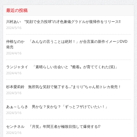
最近の投稿
川村あい “笑顔で全力投球”の才色兼備グラドルが復帰作をリリース!!
2024/5/16
仲根なのか 「みんなの言うことは絶対！」が合言葉の新作イメージDVD
発売
2024/4/16
ランジャタイ 「素晴らしい出会いと〝癒着〟が育ててくれた(笑)」
2024/4/16
杉本愛莉鈴 無邪気な笑顔で魅了する…“まりり”ちゃん初トレカ発売！
2024/3/16
あぁ～しらき 男かな？女かな？「ずっとフザけていたい！」
2024/3/16
センチネル 『月笑』年間王者が極致目指して爆発する!?
2024/2/16