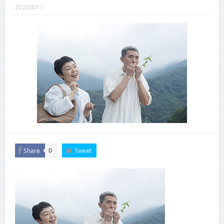
CINEMA×STYLE 289号
2022/4/11
CINEMA×STYLE 288号
CINEMA×STYLE 287号
CINEMA×STYLE 286号
CINEMA×STYLE 285号
CINEMA×STYLE 294号
Share
Tweet
0