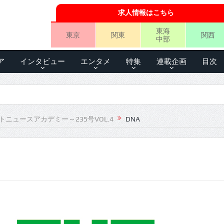
求人情報はこちら
東海
東京
関東
関西
中部
ア
インタビュー
エンタメ
特集
連載企画
目次
トニュースアカデミー～235号VOL.4
DNA