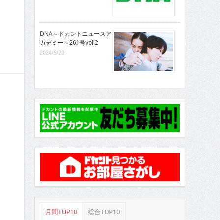
DNA～ドカントニュースア
カデミー～261号vol.2
2024/5/20
月間TOP10
総合TOP10