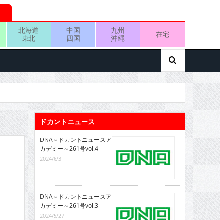
北海道
中国
九州
在宅
東北
四国
沖縄
ドカントニュース
DNA～ドカントニュースア
カデミー～261号vol.4
2024/6/3
DNA～ドカントニュースア
カデミー～261号vol.3
2024/5/27