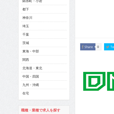
錦糸町・小岩
CINEMA×STYLE 286号
都下
CINEMA×STYLE 285号
神奈川
CINEMA×STYLE 294号
埼玉
千葉
茨城
Share
Tw
0
東海・中部
関西
北海道・東北
中国・四国
九州・沖縄
在宅
職種・業種で求人を探す