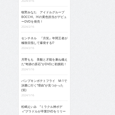
2024/3/16
牧野みなた アイドルグループ
BOCCHI。￼の黄色担当がデビュ
ーDVDを発売！
2024/2/16
センチネル 『月笑』年間王者が
極致目指して爆発する!?
2024/2/16
月野もも 美貌と才能を兼ね備え
た“奇跡の原石”がDVDに初挑戦！
2024/1/16
パンプキンポテトフライ M-1で
決勝に行く“理由”が見つかった
(笑)
2024/1/16
松嶋えいみ “ミラクル神ボデ
ィ”グラドルが卒業DVDをリリー