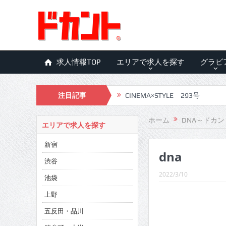
求人情報TOP
エリアで求人を探す
グラビ
注目記事
CINEMA×STYLE 293号
CINEMA×STYLE 292号
ホーム
DNA～ドカン
エリアで求人を探す
CINEMA×STYLE 291号
新宿
dna
CINEMA×STYLE 290号
渋谷
CINEMA×STYLE 289号
2022/3/10
池袋
CINEMA×STYLE 288号
上野
五反田・品川
CINEMA×STYLE 287号