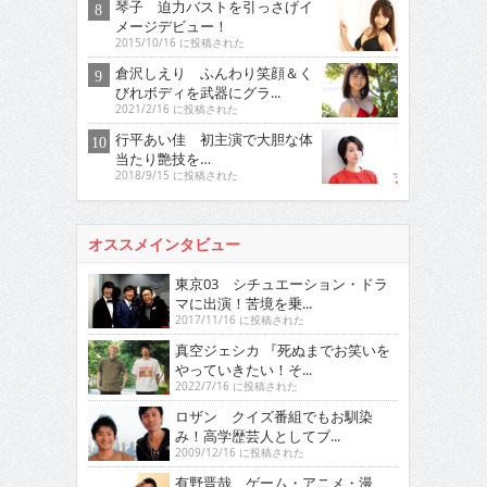
琴子 迫力バストを引っさげイ
メージデビュー！
2015/10/16 に投稿された
倉沢しえり ふんわり笑顔＆く
びれボディを武器にグラ...
2021/2/16 に投稿された
行平あい佳 初主演で大胆な体
当たり艶技を…
2018/9/15 に投稿された
オススメインタビュー
東京03 シチュエーション・ドラ
マに出演！苦境を乗...
2017/11/16 に投稿された
真空ジェシカ 『死ぬまでお笑いを
やっていきたい！そ...
2022/7/16 に投稿された
ロザン クイズ番組でもお馴染
み！高学歴芸人としてブ...
2009/12/16 に投稿された
有野晋哉 ゲーム・アニメ・漫