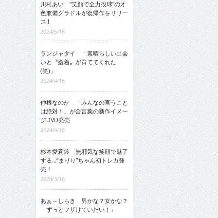
川村あい “笑顔で全力投球”の才
色兼備グラドルが復帰作をリリー
ス!!
2024/5/16
ランジャタイ 「素晴らしい出会
いと〝癒着〟が育ててくれた
(笑)」
2024/4/16
仲根なのか 「みんなの言うこと
は絶対！」が合言葉の新作イメー
ジDVD発売
2024/4/16
杉本愛莉鈴 無邪気な笑顔で魅了
する…“まりり”ちゃん初トレカ発
売！
2024/3/16
あぁ～しらき 男かな？女かな？
「ずっとフザけていたい！」