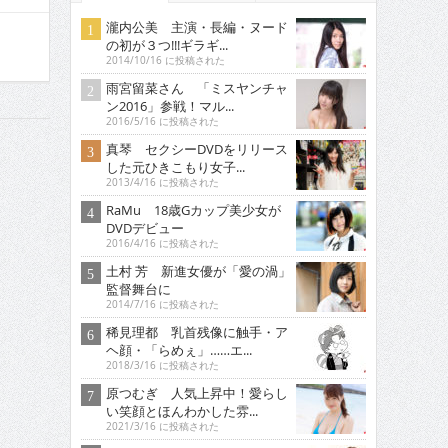
瀧内公美 主演・長編・ヌード
の初が３つ!!!ギラギ...
2014/10/16 に投稿された
雨宮留菜さん 「ミスヤンチャ
ン2016」参戦！マル...
2016/5/16 に投稿された
真琴 セクシーDVDをリリース
した元ひきこもり女子...
2013/4/16 に投稿された
RaMu 18歳Gカップ美少女が
DVDデビュー
2016/4/16 に投稿された
土村 芳 新進女優が「愛の渦」
監督舞台に
2014/7/16 に投稿された
稀見理都 乳首残像に触手・ア
ヘ顔・「らめぇ」……エ...
2018/3/16 に投稿された
原つむぎ 人気上昇中！愛らし
い笑顔とほんわかした雰...
2021/3/16 に投稿された