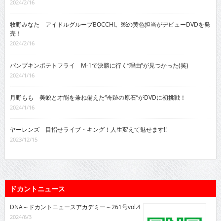
2024/2/16
牧野みなた アイドルグループBOCCHI。￼の黄色担当がデビューDVDを発
売！
2024/2/16
パンプキンポテトフライ M-1で決勝に行く“理由”が見つかった(笑)
2024/1/16
月野もも 美貌と才能を兼ね備えた“奇跡の原石”がDVDに初挑戦！
2024/1/16
ヤーレンズ 目指せライブ・キング！人生変えて魅せます!!
2023/12/15
ドカントニュース
DNA～ドカントニュースアカデミー～261号vol.4
2024/6/3