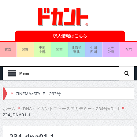
求人情報はこちら
東海
北海道
中国
九州
東京
関東
関西
在宅
中部
東北
四国
沖縄
Menu
CINEMA×STYLE 293号
CINEMA×STYLE 292号
ホーム
DNA～ドカントニュースアカデミー～234号VOL.1
234_DNA01-1
CINEMA×STYLE 291号
CINEMA×STYLE 290号
234_dna01-1