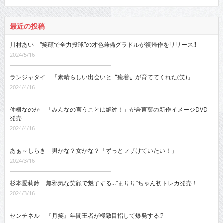
最近の投稿
川村あい “笑顔で全力投球”の才色兼備グラドルが復帰作をリリース!!
2024/5/16
ランジャタイ 「素晴らしい出会いと〝癒着〟が育ててくれた(笑)」
2024/4/16
仲根なのか 「みんなの言うことは絶対！」が合言葉の新作イメージDVD
発売
2024/4/16
あぁ～しらき 男かな？女かな？「ずっとフザけていたい！」
2024/3/16
杉本愛莉鈴 無邪気な笑顔で魅了する…“まりり”ちゃん初トレカ発売！
2024/3/16
センチネル 『月笑』年間王者が極致目指して爆発する!?