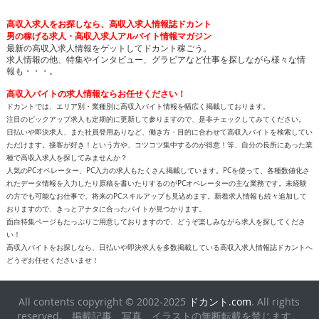
高収入求人をお探しなら、高収入求人情報誌ドカント
男の稼げる求人・高収入求人アルバイト情報マガジン
最新の高収入求人情報をゲットしてドカント稼ごう。
求人情報の他、特集やインタビュー、グラビアなど仕事を探しながら様々な情
報も・・・。
高収入バイトの求人情報ならお任せください！
ドカントでは、エリア別・業種別に高収入バイト情報を幅広く掲載しております。
注目のピックアップ求人も定期的に更新して参りますので、是非チェックしてみてください。
日払いや即決求人、また社員登用ありなど、働き方・目的に合わせて高収入バイトを検索してい
ただけます。接客が好き！という方や、コツコツ集中するのが得意！等、自分の長所にあった業
種で高収入求人を探してみませんか？
人気のPCオペレーター、PC入力の求人もたくさん掲載しています。PCを使って、各種数値化さ
れたデータ情報を入力したり原稿を書いたりするのがPCオペレーターの主な業務です。未経験
の方でも可能なお仕事で、将来のPCスキルアップも見込めます。新着求人情報も続々追加して
おりますので、きっとアナタに合ったバイトが見つかります。
面白特集ページもたっぷりご用意しておりますので、どうぞ楽しみながら求人を探してくださ
い！
高収入バイトをお探しなら、日払いや即決求人を多数掲載している高収入求人情報誌ドカントへ
どうぞお任せくださいませ！
All contents copyright © 2002-2025
ドカント.com
. All rights
reserved. 掲載記事、写真、イラストの無断転載を禁じます。