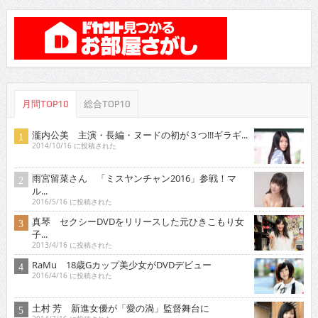
月間TOP10
総合TOP10
瀧内公美 主演・長編・ヌードの初が３つ!!!ギラギ...
2014/10/16 に投稿された
雨宮留菜さん 「ミスヤンチャン2016」参戦！マ
ル...
2016/5/16 に投稿された
真琴 セクシーDVDをリリースした元ひきこもり女
子...
2013/4/16 に投稿された
RaMu 18歳Gカップ美少女がDVDデビュー
2016/4/16 に投稿された
土村 芳 新進女優が「愛の渦」監督舞台に