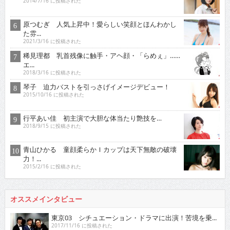
2014/7/16 に投稿された
原つむぎ 人気上昇中！愛らしい笑顔とほんわかし
た雰...
2021/3/16 に投稿された
稀見理都 乳首残像に触手・アヘ顔・「らめぇ」……
エ...
2018/3/16 に投稿された
琴子 迫力バストを引っさげイメージデビュー！
2015/10/16 に投稿された
行平あい佳 初主演で大胆な体当たり艶技を…
2018/9/15 に投稿された
青山ひかる 童顔柔らかＩカップは天下無敵の破壊
力！...
2015/2/16 に投稿された
オススメインタビュー
東京03 シチュエーション・ドラマに出演！苦境を乗...
2017/11/16 に投稿された