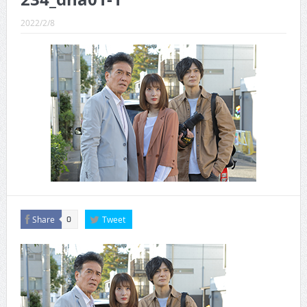
CINEMA×STYLE 289号
2022/2/8
CINEMA×STYLE 288号
CINEMA×STYLE 287号
CINEMA×STYLE 286号
CINEMA×STYLE 285号
CINEMA×STYLE 294号
Share
Tweet
0