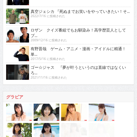
真空ジェシカ 『死ぬまでお笑いをやっていきたい！そ...
2022/7/16 に投稿された
ロザン クイズ番組でもお馴染み！高学歴芸人として
ブ...
2009/12/16 に投稿された
有野晋哉 ゲーム・アニメ・漫画・アイドルに精通！
単...
2017/5/16 に投稿された
ゴー☆ジャス 『夢が叶うというのは直線ではなくい
ろ...
2021/11/16 に投稿された
グラビア