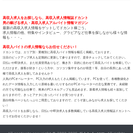
高収入求人をお探しなら、高収入求人情報誌ドカント
男の稼げる求人・高収入求人アルバイト情報マガジン
最新の高収入求人情報をゲットしてドカント稼ごう。
求人情報の他、特集やインタビュー、グラビアなど仕事を探しながら様々な情
報も・・・。
高収入バイトの求人情報ならお任せください！
ドカントでは、エリア別・業種別に高収入バイト情報を幅広く掲載しております。
注目のピックアップ求人も定期的に更新して参りますので、是非チェックしてみてください。
日払いや即決求人、また社員登用ありなど、働き方・目的に合わせて高収入バイトを検索してい
ただけます。接客が好き！という方や、コツコツ集中するのが得意！等、自分の長所にあった業
種で高収入求人を探してみませんか？
人気のPCオペレーター、PC入力の求人もたくさん掲載しています。PCを使って、各種数値化さ
れたデータ情報を入力したり原稿を書いたりするのがPCオペレーターの主な業務です。未経験
の方でも可能なお仕事で、将来のPCスキルアップも見込めます。新着求人情報も続々追加して
おりますので、きっとアナタに合ったバイトが見つかります。
面白特集ページもたっぷりご用意しておりますので、どうぞ楽しみながら求人を探してくださ
い！
高収入バイトをお探しなら、日払いや即決求人を多数掲載している高収入求人情報誌ドカントへ
どうぞお任せくださいませ！