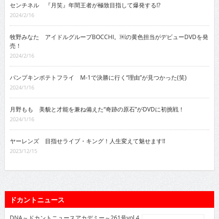
センチネル 『月笑』年間王者が極致目指して爆発する!?
2024/2/16
牧野みなた アイドルグループBOCCHI。￼の黄色担当がデビューDVDを発
売！
2024/2/16
パンプキンポテトフライ M-1で決勝に行く“理由”が見つかった(笑)
2024/1/16
月野もも 美貌と才能を兼ね備えた“奇跡の原石”がDVDに初挑戦！
2024/1/16
ヤーレンズ 目指せライブ・キング！人生変えて魅せます!!
2023/12/15
ドカントニュース
DNA～ドカントニュースアカデミー～261号vol.4