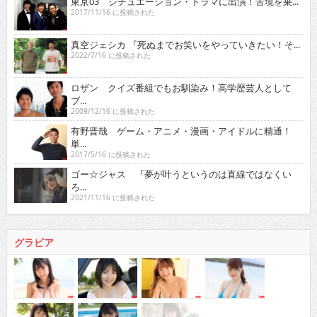
東京03 シチュエーション・ドラマに出演！苦境を乗...
2017/11/16 に投稿された
真空ジェシカ 『死ぬまでお笑いをやっていきたい！そ...
2022/7/16 に投稿された
ロザン クイズ番組でもお馴染み！高学歴芸人として
ブ...
2009/12/16 に投稿された
有野晋哉 ゲーム・アニメ・漫画・アイドルに精通！
単...
2017/5/16 に投稿された
ゴー☆ジャス 『夢が叶うというのは直線ではなくい
ろ...
2021/11/16 に投稿された
グラビア