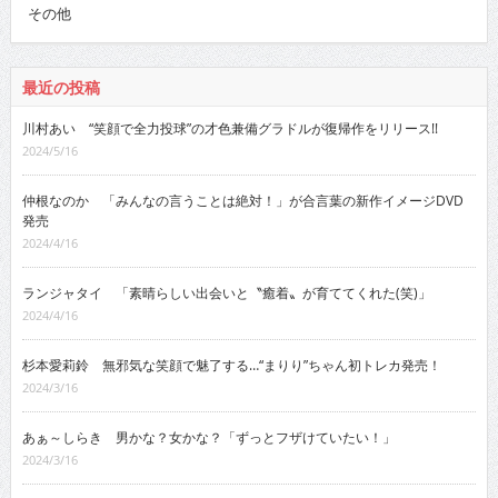
その他
最近の投稿
川村あい “笑顔で全力投球”の才色兼備グラドルが復帰作をリリース!!
2024/5/16
仲根なのか 「みんなの言うことは絶対！」が合言葉の新作イメージDVD
発売
2024/4/16
ランジャタイ 「素晴らしい出会いと〝癒着〟が育ててくれた(笑)」
2024/4/16
杉本愛莉鈴 無邪気な笑顔で魅了する…“まりり”ちゃん初トレカ発売！
2024/3/16
あぁ～しらき 男かな？女かな？「ずっとフザけていたい！」
2024/3/16