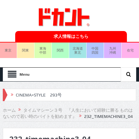
求人情報はこちら
東海
北海道
中国
九州
東京
関東
関西
在宅
中部
東北
四国
沖縄
Menu
CINEMA×STYLE 293号
CINEMA×STYLE 292号
ホーム
タイムマシーン３号 『人生において経験に勝る ものは
ないので若い時のバイトを勧めます』
232_TIMEMACHINE3_04
CINEMA×STYLE 291号
CINEMA×STYLE 290号