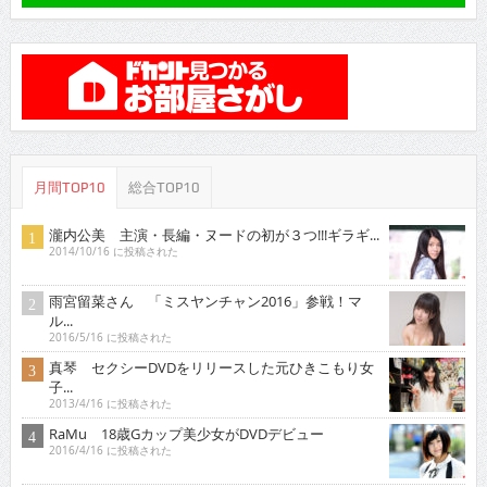
月間TOP10
総合TOP10
瀧内公美 主演・長編・ヌードの初が３つ!!!ギラギ...
2014/10/16 に投稿された
雨宮留菜さん 「ミスヤンチャン2016」参戦！マ
ル...
2016/5/16 に投稿された
真琴 セクシーDVDをリリースした元ひきこもり女
子...
2013/4/16 に投稿された
RaMu 18歳Gカップ美少女がDVDデビュー
2016/4/16 に投稿された