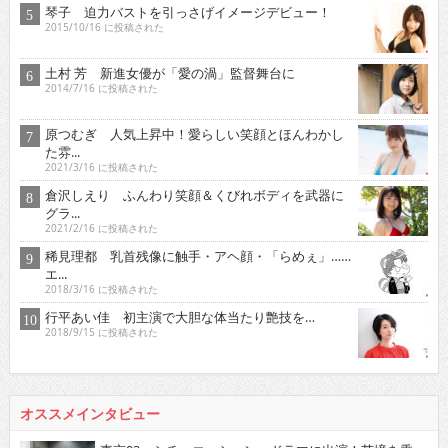
琴子 迫力バストを引っさげイメージデビュー！
2015/10/16 に投稿された
土村 芳 新進女優が「愛の渦」監督舞台に
2014/7/16 に投稿された
原つむぎ 人気上昇中！愛らしい笑顔とほんわかし
た雰...
2021/3/16 に投稿された
倉沢しえり ふんわり笑顔＆くびれボディを武器に
グラ...
2021/2/16 に投稿された
稀見理都 乳首残像に触手・アヘ顔・「らめぇ」……
エ...
2018/3/16 に投稿された
行平あい佳 初主演で大胆な体当たり艶技を…
2018/9/15 に投稿された
オススメインタビュー