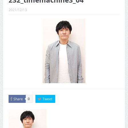
232_timemachine3_04
CINEMA×STYLE 289号
2021/12/13
CINEMA×STYLE 288号
CINEMA×STYLE 287号
CINEMA×STYLE 286号
CINEMA×STYLE 285号
CINEMA×STYLE 294号
Share
Tweet
0