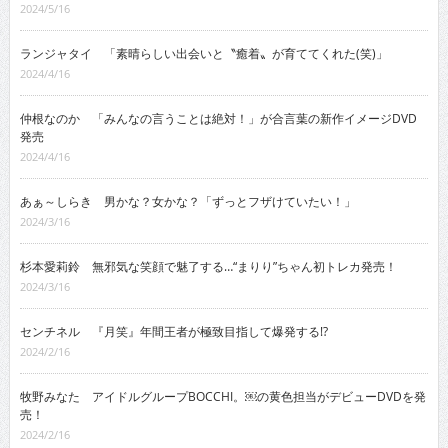
2024/5/16
ランジャタイ 「素晴らしい出会いと〝癒着〟が育ててくれた(笑)」
2024/4/16
仲根なのか 「みんなの言うことは絶対！」が合言葉の新作イメージDVD
発売
2024/4/16
あぁ～しらき 男かな？女かな？「ずっとフザけていたい！」
2024/3/16
杉本愛莉鈴 無邪気な笑顔で魅了する…“まりり”ちゃん初トレカ発売！
2024/3/16
センチネル 『月笑』年間王者が極致目指して爆発する!?
2024/2/16
牧野みなた アイドルグループBOCCHI。￼の黄色担当がデビューDVDを発
売！
2024/2/16