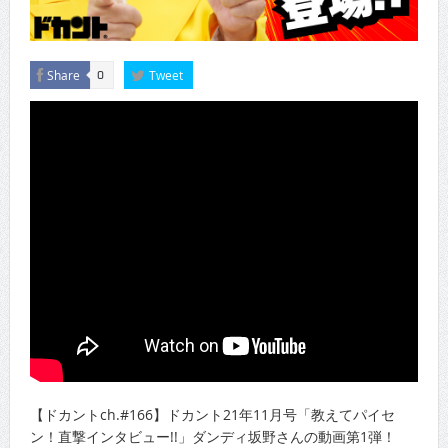
Share
Tweet
0
【ドカントch.#166】ドカント21年11月号「教えてパイセ
ン！直撃インタビュー!!」ダンディ坂野さんの動画第1弾！