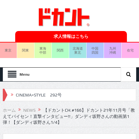
求人情報はこちら
東海
北海道
中国
九州
東京
関東
関西
在宅
中部
東北
四国
沖縄
Menu
CINEMA×STYLE 291号
CINEMA×STYLE 290号
ホーム
NEWS
【ドカントCH.#166】ドカント21年11月号「教
えてパイセン！直撃インタビュー!!」ダンディ坂野さんの動画第1
CINEMA×STYLE 289号
弾！【ダンディ坂野さん1/4】
CINEMA×STYLE 288号