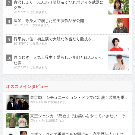
倉沢しえり ふんわり笑顔＆くびれボディを武器に
グラ...
2021/2/16 に投稿された
深琴 等身大で演じた初主演作品が公開！
2017/11/16 に投稿された
行平あい佳 初主演で大胆な体当たり艶技を…
2018/9/15 に投稿された
原つむぎ 人気上昇中！愛らしい笑顔とほんわかし
た雰...
2021/3/16 に投稿された
オススメインタビュー
東京03 シチュエーション・ドラマに出演！苦境を乗...
2017/11/16 に投稿された
真空ジェシカ 『死ぬまでお笑いをやっていきたい！そ...
2022/7/16 に投稿された
ロザン クイズ番組でもお馴染み！高学歴芸人として