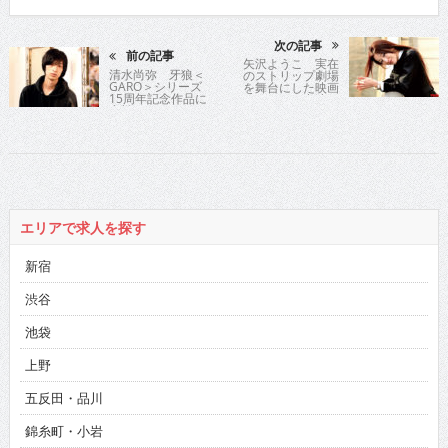
次の記事
前の記事
矢沢ようこ 実在
清水尚弥 牙狼＜
のストリップ劇場
GARO＞シリーズ
を舞台にした映画
15周年記念作品に
に出演
参戦
エリアで求人を探す
新宿
渋谷
池袋
上野
五反田・品川
錦糸町・小岩