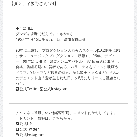
【ダンディ坂野さん1/4】
◆PROFILE
ダンディ坂野（だんでぃ・さかの）
1967年1月16日生まれ 石川県加賀市出身
93年に上京し、プロダクション人力舎のスクールJCA2期生に(後
にサンミュージックプロダクションに移籍）。96年、デビュ
ー。99年にはNHK「爆笑オンエアバトル」第1回放送に出演し、
合格。番組初期の功労者である。バラエティをメインに映画や
ドラマ、Vシネマなど役者の顔も。演歌歌手・大石まどかさんと
のデュエット曲「愛が生まれた日」を8月にリリースし話題とな
った。
公式Twitter
公式Instagram
チャンネル登録、いいね(高評価)、コメントお待ちしてます。
「ドカント」情報は、こちらから。
公式HP
公式Twitter
公式Instagram