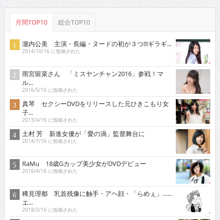
月間TOP10
総合TOP10
瀧内公美 主演・長編・ヌードの初が３つ!!!ギラギ...
2014/10/16 に投稿された
雨宮留菜さん 「ミスヤンチャン2016」参戦！マ
ル...
2016/5/16 に投稿された
真琴 セクシーDVDをリリースした元ひきこもり女
子...
2013/4/16 に投稿された
土村 芳 新進女優が「愛の渦」監督舞台に
2014/7/16 に投稿された
RaMu 18歳Gカップ美少女がDVDデビュー
2016/4/16 に投稿された
稀見理都 乳首残像に触手・アヘ顔・「らめぇ」……
エ...
2018/3/16 に投稿された