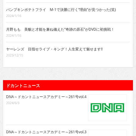
パンプキンポテトフライ M-1で決勝に行く“理由”が見つかった(笑)
2024/1/16
月野もも 美貌と才能を兼ね備えた“奇跡の原石”がDVDに初挑戦！
2024/1/16
ヤーレンズ 目指せライブ・キング！人生変えて魅せます!!
2023/12/15
ドカントニュース
DNA～ドカントニュースアカデミー～261号vol.4
2024/6/3
DNA～ドカントニュースアカデミー～261号vol.3