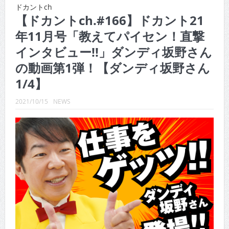
CINEMA×STYLE 287号
ドカントch
【ドカントch.#166】ドカント21
CINEMA×STYLE 286号
年11月号「教えてパイセン！直撃
CINEMA×STYLE 285号
インタビュー!!」ダンディ坂野さん
CINEMA×STYLE 294号
の動画第1弾！【ダンディ坂野さん
1/4】
CINEMA×STYLE 293号
2021/10/15
NEWS
CINEMA×STYLE 292号