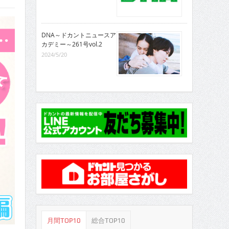
DNA～ドカントニュースア
カデミー～261号vol.2
2024/5/20
月間TOP10
総合TOP10