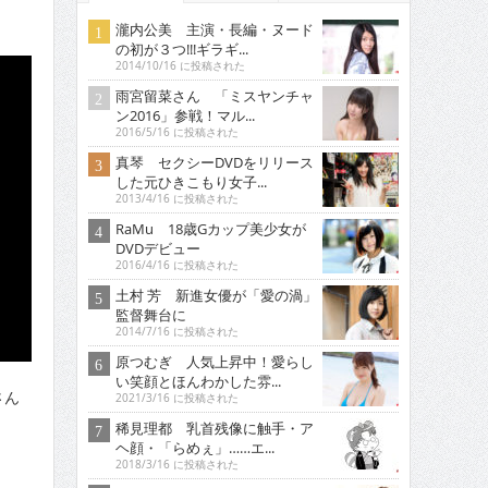
瀧内公美 主演・長編・ヌード
の初が３つ!!!ギラギ...
2014/10/16 に投稿された
雨宮留菜さん 「ミスヤンチャ
ン2016」参戦！マル...
2016/5/16 に投稿された
真琴 セクシーDVDをリリース
した元ひきこもり女子...
2013/4/16 に投稿された
RaMu 18歳Gカップ美少女が
DVDデビュー
2016/4/16 に投稿された
土村 芳 新進女優が「愛の渦」
監督舞台に
2014/7/16 に投稿された
原つむぎ 人気上昇中！愛らし
い笑顔とほんわかした雰...
さん
2021/3/16 に投稿された
稀見理都 乳首残像に触手・ア
ヘ顔・「らめぇ」……エ...
2018/3/16 に投稿された