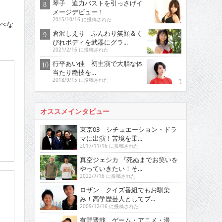
琴子 迫力バストを引っさげイ
メージデビュー！
2015/10/16 に投稿された
食べな
倉沢しえり ふんわり笑顔＆く
びれボディを武器にグラ...
2021/2/16 に投稿された
行平あい佳 初主演で大胆な体
当たり艶技を…
2018/9/15 に投稿された
オススメインタビュー
東京03 シチュエーション・ドラ
マに出演！苦境を乗...
2017/11/16 に投稿された
真空ジェシカ 『死ぬまでお笑いを
やっていきたい！そ...
2022/7/16 に投稿された
ロザン クイズ番組でもお馴染
み！高学歴芸人としてブ...
2009/12/16 に投稿された
有野晋哉 ゲーム・アニメ・漫