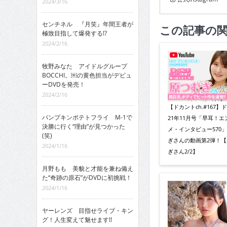
2024/3/16
センチネル 『月笑』年間王者が
この記事の
極致目指して爆発する!?
2024/2/16
牧野みなた アイドルグループ
BOCCHI。￼の黄色担当がデビュ
ーDVDを発売！
2024/2/16
【ドカントch.#167】
パンプキンポテトフライ M-1で
21年11月号「早耳！エ
決勝に行く“理由”が見つかった
メ・インタビュー570
(笑)
ぎさんの動画第2弾！【
2024/1/16
ぎさん2/2】
月野もも 美貌と才能を兼ね備え
た“奇跡の原石”がDVDに初挑戦！
2024/1/16
ヤーレンズ 目指せライブ・キン
グ！人生変えて魅せます!!