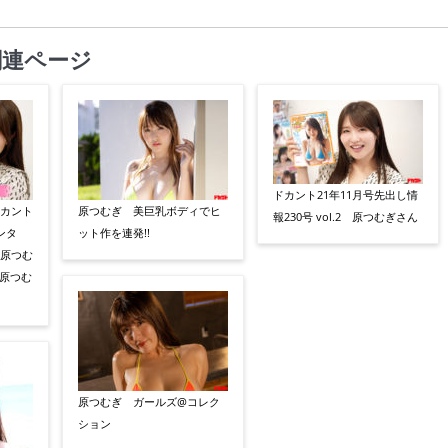
関連ページ
ドカント21年11月号先出し情
ドカント
原つむぎ 美巨乳ボディでヒ
報230号 vol.2 原つむぎさん
ンタ
ット作を連発!!
」原つむ
原つむ
原つむぎ ガールズ@コレク
ション