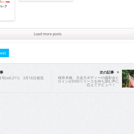
コレク
Load more posts
eet
事
次の記事
桜井木穂 大迫力ボディーの撮影会ヒ
月号(vol.211) 3月16日発売
ロインがDVDリリースを待ち望む声に
応えてデビュー！