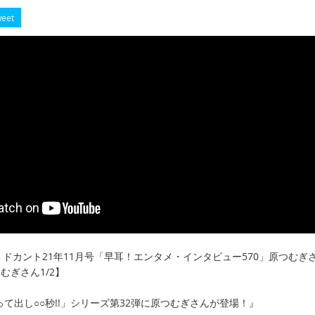
eet
65】ドカント21年11月号「早耳！エンタメ・インタビュー570」原つむぎ
むぎさん1/2】
って出し○○秒!!」シリーズ第32弾に原つむぎさんが登場！』