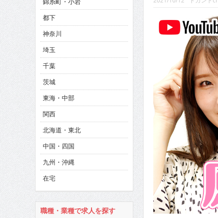
2021/10/12
ドカントc
錦糸町・小岩
CINEMA×STYLE 293号
都下
CINEMA×STYLE 292号
神奈川
CINEMA×STYLE 291号
埼玉
千葉
茨城
東海・中部
関西
北海道・東北
中国・四国
九州・沖縄
在宅
職種・業種で求人を探す