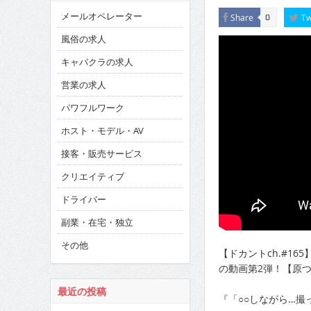
メールオペレーター
Share
Tw
0
風俗の求人
キャバクラの求人
営業の求人
パワフルワーク
ホスト・モデル・AV
接客・販売サービス
クリエイティブ
ドライバー
副業・在宅・独立
その他
【ドカントch.#1
の動画第2弾！【原つ
最近の投稿
『「○○しながら…撮