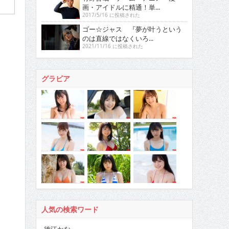
画・アイドルに精通！単...
2017/5/16 に投稿された
ゴー☆ジャス 『夢が叶うという
のは直線ではなくいろ...
2021/11/16 に投稿された
グラビア
人気の検索ワード