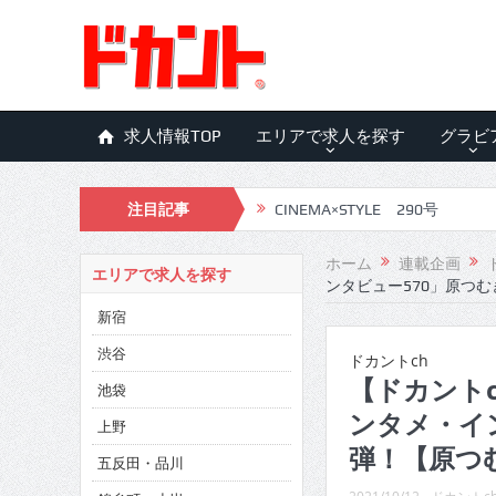
求人情報TOP
エリアで求人を探す
グラビ
注目記事
CINEMA×STYLE 290号
CINEMA×STYLE 289号
ホーム
連載企画
エリアで求人を探す
ンタビュー570」原つむ
CINEMA×STYLE 288号
新宿
CINEMA×STYLE 287号
渋谷
ドカントch
CINEMA×STYLE 286号
【ドカントc
池袋
ンタメ・イ
CINEMA×STYLE 285号
上野
弾！【原つむ
五反田・品川
CINEMA×STYLE 294号