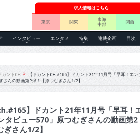
求人情報はこちら
東海
東京
関東
関西
中部
ア
インタビュー
エンタメ
特集
連載企画
目次
ドカントCH
【ドカントCH.#165】ドカント21年11月号「早耳！エ
ぎさんの動画第2弾！【原つむぎさん1/2】
h.#165】ドカント21年11月号「早耳！
ンタビュー570」原つむぎさんの動画第2
ぎさん1/2】