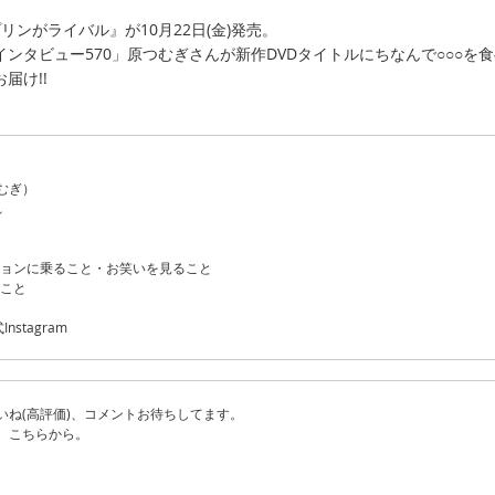
プリンがライバル』が10月22日(金)発売。
ンタビュー570」原つむぎさんが新作DVDタイトルにちなんで○○○を
届け!!
むぎ）
れ
ションに乗ること・お笑いを見ること
ること
nstagram
いね(高評価)、コメントお待ちしてます。
、こちらから。