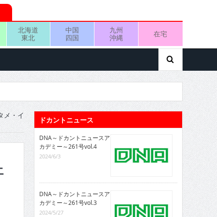
北海道
中国
九州
在宅
東北
四国
沖縄
ンタメ・イ
ドカントニュース
DNA～ドカントニュースア
カデミー～261号vol.4
2024/6/3
エ
DNA～ドカントニュースア
カデミー～261号vol.3
2024/5/27