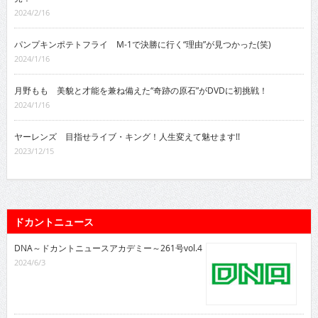
2024/2/16
パンプキンポテトフライ M-1で決勝に行く“理由”が見つかった(笑)
2024/1/16
月野もも 美貌と才能を兼ね備えた“奇跡の原石”がDVDに初挑戦！
2024/1/16
ヤーレンズ 目指せライブ・キング！人生変えて魅せます!!
2023/12/15
ドカントニュース
DNA～ドカントニュースアカデミー～261号vol.4
2024/6/3