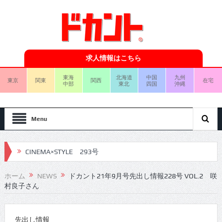
求人情報はこちら
東海
北海道
中国
九州
東京
関東
関西
在宅
中部
東北
四国
沖縄
Menu
CINEMA×STYLE 293号
CINEMA×STYLE 292号
ホーム
NEWS
ドカント21年9月号先出し情報228号 VOL.2 咲
村良子さん
CINEMA×STYLE 291号
CINEMA×STYLE 290号
先出し情報