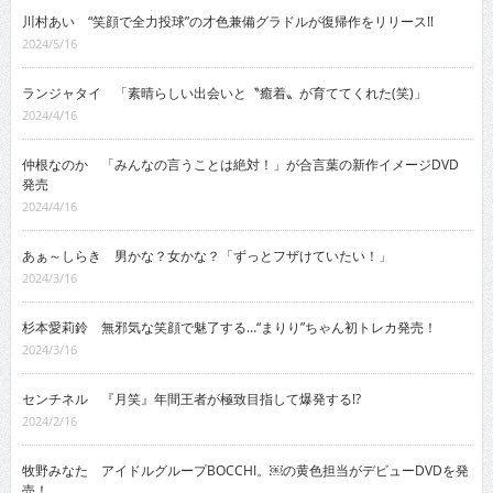
川村あい “笑顔で全力投球”の才色兼備グラドルが復帰作をリリース!!
2024/5/16
ランジャタイ 「素晴らしい出会いと〝癒着〟が育ててくれた(笑)」
2024/4/16
仲根なのか 「みんなの言うことは絶対！」が合言葉の新作イメージDVD
発売
2024/4/16
あぁ～しらき 男かな？女かな？「ずっとフザけていたい！」
2024/3/16
杉本愛莉鈴 無邪気な笑顔で魅了する…“まりり”ちゃん初トレカ発売！
2024/3/16
センチネル 『月笑』年間王者が極致目指して爆発する!?
2024/2/16
牧野みなた アイドルグループBOCCHI。￼の黄色担当がデビューDVDを発
売！