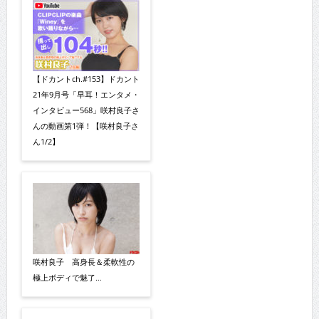
【ドカントch.#153】ドカント
21年9月号「早耳！エンタメ・
インタビュー568」咲村良子さ
んの動画第1弾！【咲村良子さ
ん1/2】
咲村良子 高身長＆柔軟性の
極上ボディで魅了…