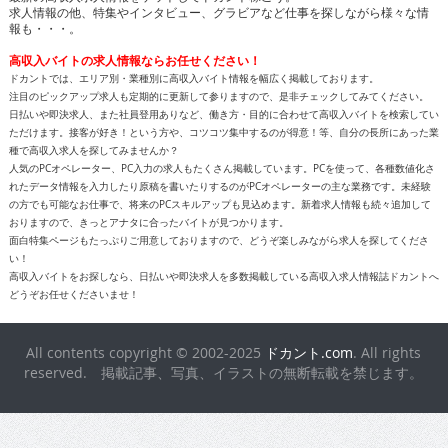
求人情報の他、特集やインタビュー、グラビアなど仕事を探しながら様々な情
報も・・・。
高収入バイトの求人情報ならお任せください！
ドカントでは、エリア別・業種別に高収入バイト情報を幅広く掲載しております。
注目のピックアップ求人も定期的に更新して参りますので、是非チェックしてみてください。
日払いや即決求人、また社員登用ありなど、働き方・目的に合わせて高収入バイトを検索してい
ただけます。接客が好き！という方や、コツコツ集中するのが得意！等、自分の長所にあった業
種で高収入求人を探してみませんか？
人気のPCオペレーター、PC入力の求人もたくさん掲載しています。PCを使って、各種数値化さ
れたデータ情報を入力したり原稿を書いたりするのがPCオペレーターの主な業務です。未経験
の方でも可能なお仕事で、将来のPCスキルアップも見込めます。新着求人情報も続々追加して
おりますので、きっとアナタに合ったバイトが見つかります。
面白特集ページもたっぷりご用意しておりますので、どうぞ楽しみながら求人を探してくださ
い！
高収入バイトをお探しなら、日払いや即決求人を多数掲載している高収入求人情報誌ドカントへ
どうぞお任せくださいませ！
All contents copyright © 2002-2025
ドカント.com
. All rights
reserved. 掲載記事、写真、イラストの無断転載を禁じます。