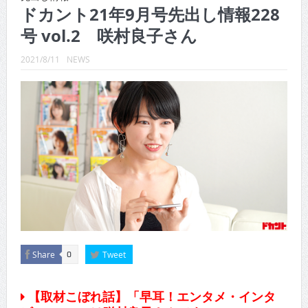
CINEMA×STYLE 289号
ドカント21年9月号先出し情報228
号 vol.2 咲村良子さん
CINEMA×STYLE 288号
CINEMA×STYLE 287号
2021/8/11
NEWS
CINEMA×STYLE 286号
CINEMA×STYLE 285号
CINEMA×STYLE 294号
Share
Tweet
0
【取材こぼれ話】「早耳！エンタメ・インタ