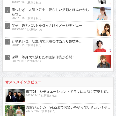
2018/3/16 に投稿された
原つむぎ 人気上昇中！愛らしい笑顔とほんわかし
た雰...
2021/3/16 に投稿された
琴子 迫力バストを引っさげイメージデビュー！
2015/10/16 に投稿された
行平あい佳 初主演で大胆な体当たり艶技を…
2018/9/15 に投稿された
深琴 等身大で演じた初主演作品が公開！
2017/11/16 に投稿された
オススメインタビュー
東京03 シチュエーション・ドラマに出演！苦境を乗...
2017/11/16 に投稿された
真空ジェシカ 『死ぬまでお笑いをやっていきたい！そ...
2022/7/16 に投稿された