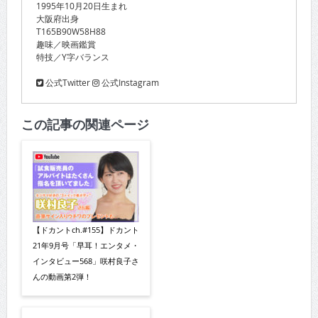
1995年10月20日生まれ
大阪府出身
T165B90W58H88
趣味／映画鑑賞
特技／Y字バランス
公式Twitter
公式Instagram
この記事の関連ページ
【ドカントch.#155】ドカント
21年9月号「早耳！エンタメ・
インタビュー568」咲村良子さ
んの動画第2弾！