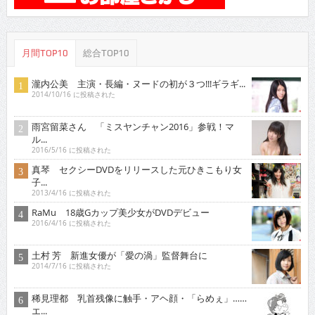
月間TOP10
総合TOP10
瀧内公美 主演・長編・ヌードの初が３つ!!!ギラギ...
2014/10/16 に投稿された
雨宮留菜さん 「ミスヤンチャン2016」参戦！マ
ル...
2016/5/16 に投稿された
真琴 セクシーDVDをリリースした元ひきこもり女
子...
2013/4/16 に投稿された
RaMu 18歳Gカップ美少女がDVDデビュー
2016/4/16 に投稿された
土村 芳 新進女優が「愛の渦」監督舞台に
2014/7/16 に投稿された
稀見理都 乳首残像に触手・アヘ顔・「らめぇ」……
エ...