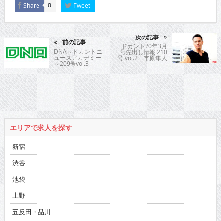
Share
Tweet
0
次の記事
前の記事
ドカント20年3月
DNA～ドカントニ
号先出し情報 210
ュースアカデミー
号 vol.2 市原隼人
～209号vol.3
さん
エリアで求人を探す
新宿
渋谷
池袋
上野
五反田・品川