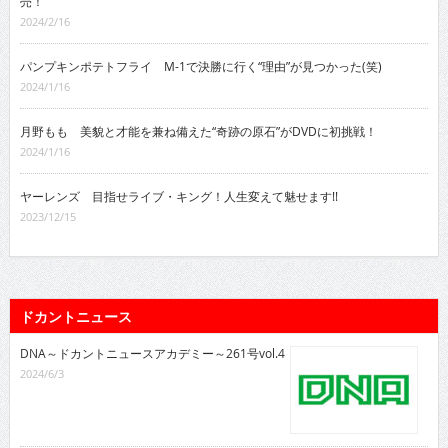
売！
2024/2/16
パンプキンポテトフライ M-1で決勝に行く“理由”が見つかった(笑)
2024/1/16
月野もも 美貌と才能を兼ね備えた“奇跡の原石”がDVDに初挑戦！
2024/1/16
ヤーレンズ 目指せライブ・キング！人生変えて魅せます!!
2023/12/15
ドカントニュース
DNA～ドカントニュースアカデミー～261号vol.4
2024/6/3