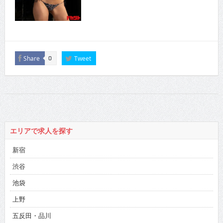
Share
Tweet
0
エリアで求人を探す
新宿
渋谷
池袋
上野
五反田・品川