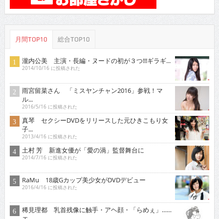
月間TOP10
総合TOP10
瀧内公美 主演・長編・ヌードの初が３つ!!!ギラギ...
2014/10/16 に投稿された
雨宮留菜さん 「ミスヤンチャン2016」参戦！マ
ル...
2016/5/16 に投稿された
真琴 セクシーDVDをリリースした元ひきこもり女
子...
2013/4/16 に投稿された
土村 芳 新進女優が「愛の渦」監督舞台に
2014/7/16 に投稿された
RaMu 18歳Gカップ美少女がDVDデビュー
2016/4/16 に投稿された
稀見理都 乳首残像に触手・アヘ顔・「らめぇ」……
エ...