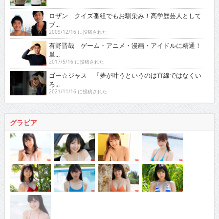
ロザン クイズ番組でもお馴染み！高学歴芸人として
ブ...
2009/12/16 に投稿された
有野晋哉 ゲーム・アニメ・漫画・アイドルに精通！
単...
2017/5/16 に投稿された
ゴー☆ジャス 『夢が叶うというのは直線ではなくい
ろ...
2021/11/16 に投稿された
グラビア