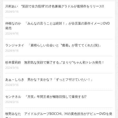
川村あい “笑顔で全力投球”の才色兼備グラドルが復帰作をリリース!!
2024/5/16
仲根なのか 「みんなの言うことは絶対！」が合言葉の新作イメージDVD
発売
2024/4/16
ランジャタイ 「素晴らしい出会いと〝癒着〟が育ててくれた(笑)」
2024/4/16
杉本愛莉鈴 無邪気な笑顔で魅了する…“まりり”ちゃん初トレカ発売！
2024/3/16
あぁ～しらき 男かな？女かな？「ずっとフザけていたい！」
2024/3/16
センチネル 『月笑』年間王者が極致目指して爆発する!?
2024/2/16
牧野みなた アイドルグループBOCCHI。￼の黄色担当がデビューDVDを発