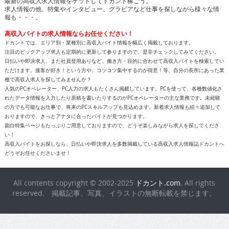
最新の高収入求人情報をゲットしてドカント稼ごう。
求人情報の他、特集やインタビュー、グラビアなど仕事を探しながら様々な情
報も・・・。
高収入バイトの求人情報ならお任せください！
ドカントでは、エリア別・業種別に高収入バイト情報を幅広く掲載しております。
注目のピックアップ求人も定期的に更新して参りますので、是非チェックしてみてください。
日払いや即決求人、また社員登用ありなど、働き方・目的に合わせて高収入バイトを検索してい
ただけます。接客が好き！という方や、コツコツ集中するのが得意！等、自分の長所にあった業
種で高収入求人を探してみませんか？
人気のPCオペレーター、PC入力の求人もたくさん掲載しています。PCを使って、各種数値化さ
れたデータ情報を入力したり原稿を書いたりするのがPCオペレーターの主な業務です。未経験
の方でも可能なお仕事で、将来のPCスキルアップも見込めます。新着求人情報も続々追加して
おりますので、きっとアナタに合ったバイトが見つかります。
面白特集ページもたっぷりご用意しておりますので、どうぞ楽しみながら求人を探してくださ
い！
高収入バイトをお探しなら、日払いや即決求人を多数掲載している高収入求人情報誌ドカントへ
どうぞお任せくださいませ！
All contents copyright © 2002-2025
ドカント.com
. All rights
reserved. 掲載記事、写真、イラストの無断転載を禁じます。