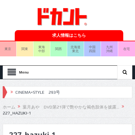
求人情報はこちら
東海
北海道
中国
九州
東京
関東
関西
在宅
中部
東北
四国
沖縄
Menu
CINEMA×STYLE 293号
CINEMA×STYLE 292号
ホーム
葉月あや DVD第21弾で艶やかな褐色肢体を披露…
227_HAZUKI-1
CINEMA×STYLE 291号
CINEMA×STYLE 290号
227_hazuki-1