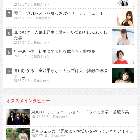
2018/3/16 に投稿された
琴子 迫力バストを引っさげイメージデビュー！
2015/10/16 に投稿された
原つむぎ 人気上昇中！愛らしい笑顔とほんわかし
た雰...
2021/3/16 に投稿された
行平あい佳 初主演で大胆な体当たり艶技を…
2018/9/15 に投稿された
青山ひかる 童顔柔らかＩカップは天下無敵の破壊
力！...
2015/2/16 に投稿された
オススメインタビュー
東京03 シチュエーション・ドラマに出演！苦境を乗...
2017/11/16 に投稿された
真空ジェシカ 『死ぬまでお笑いをやっていきたい！そ...
2022/7/16 に投稿された