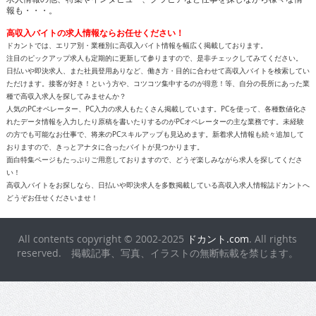
報も・・・。
高収入バイトの求人情報ならお任せください！
ドカントでは、エリア別・業種別に高収入バイト情報を幅広く掲載しております。
注目のピックアップ求人も定期的に更新して参りますので、是非チェックしてみてください。
日払いや即決求人、また社員登用ありなど、働き方・目的に合わせて高収入バイトを検索してい
ただけます。接客が好き！という方や、コツコツ集中するのが得意！等、自分の長所にあった業
種で高収入求人を探してみませんか？
人気のPCオペレーター、PC入力の求人もたくさん掲載しています。PCを使って、各種数値化さ
れたデータ情報を入力したり原稿を書いたりするのがPCオペレーターの主な業務です。未経験
の方でも可能なお仕事で、将来のPCスキルアップも見込めます。新着求人情報も続々追加して
おりますので、きっとアナタに合ったバイトが見つかります。
面白特集ページもたっぷりご用意しておりますので、どうぞ楽しみながら求人を探してくださ
い！
高収入バイトをお探しなら、日払いや即決求人を多数掲載している高収入求人情報誌ドカントへ
どうぞお任せくださいませ！
All contents copyright © 2002-2025
ドカント.com
. All rights
reserved. 掲載記事、写真、イラストの無断転載を禁じます。