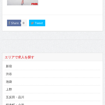
Share
Tweet
0
エリアで求人を探す
新宿
渋谷
池袋
上野
五反田・品川
錦糸町・小岩