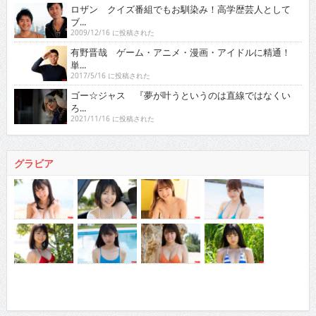
ロザン クイズ番組でもお馴染み！高学歴芸人として
ブ...
2009/12/16 に投稿された
有野晋哉 ゲーム・アニメ・漫画・アイドルに精通！
単...
2017/5/16 に投稿された
ゴー☆ジャス 『夢が叶うというのは直線ではなくい
ろ...
2021/11/16 に投稿された
グラビア