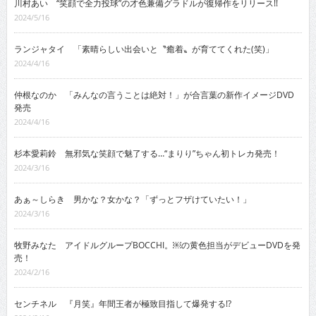
川村あい “笑顔で全力投球”の才色兼備グラドルが復帰作をリリース!!
2024/5/16
ランジャタイ 「素晴らしい出会いと〝癒着〟が育ててくれた(笑)」
2024/4/16
仲根なのか 「みんなの言うことは絶対！」が合言葉の新作イメージDVD
発売
2024/4/16
杉本愛莉鈴 無邪気な笑顔で魅了する…“まりり”ちゃん初トレカ発売！
2024/3/16
あぁ～しらき 男かな？女かな？「ずっとフザけていたい！」
2024/3/16
牧野みなた アイドルグループBOCCHI。￼の黄色担当がデビューDVDを発
売！
2024/2/16
センチネル 『月笑』年間王者が極致目指して爆発する!?