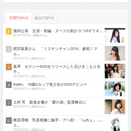
月間TOP10
総合TOP10
瀧内公美 主演・長編・ヌードの初が３つ!!!ギラギ...
2014/10/16 に投稿された
雨宮留菜さん 「ミスヤンチャン2016」参戦！マ
ル...
2016/5/16 に投稿された
真琴 セクシーDVDをリリースした元ひきこもり女
子...
2013/4/16 に投稿された
RaMu 18歳Gカップ美少女がDVDデビュー
2016/4/16 に投稿された
土村 芳 新進女優が「愛の渦」監督舞台に
2014/7/16 に投稿された
稀見理都 乳首残像に触手・アヘ顔・「らめぇ」……
エ...
2018/3/16 に投稿された