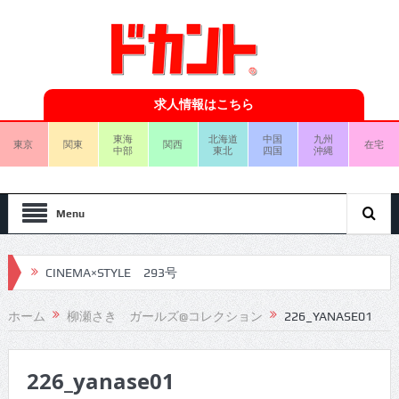
求人情報はこちら
東海
北海道
中国
九州
東京
関東
関西
在宅
中部
東北
四国
沖縄
Menu
CINEMA×STYLE 293号
CINEMA×STYLE 292号
ホーム
柳瀬さき ガールズ@コレクション
226_YANASE01
CINEMA×STYLE 291号
226_yanase01
CINEMA×STYLE 290号