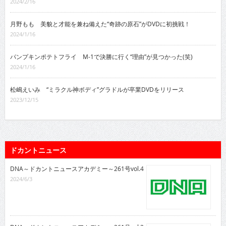
2024/2/16
月野もも 美貌と才能を兼ね備えた“奇跡の原石”がDVDに初挑戦！
2024/1/16
パンプキンポテトフライ M-1で決勝に行く“理由”が見つかった(笑)
2024/1/16
松嶋えいみ “ミラクル神ボディ”グラドルが卒業DVDをリリース
2023/12/15
ドカントニュース
DNA～ドカントニュースアカデミー～261号vol.4
2024/6/3