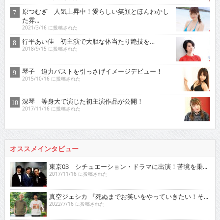
原つむぎ 人気上昇中！愛らしい笑顔とほんわかし
た雰...
2021/3/16 に投稿された
行平あい佳 初主演で大胆な体当たり艶技を…
2018/9/15 に投稿された
琴子 迫力バストを引っさげイメージデビュー！
2015/10/16 に投稿された
深琴 等身大で演じた初主演作品が公開！
2017/11/16 に投稿された
オススメインタビュー
東京03 シチュエーション・ドラマに出演！苦境を乗...
2017/11/16 に投稿された
真空ジェシカ 『死ぬまでお笑いをやっていきたい！そ...
2022/7/16 に投稿された