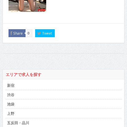
Share
Tweet
0
エリアで求人を探す
新宿
渋谷
池袋
上野
五反田・品川