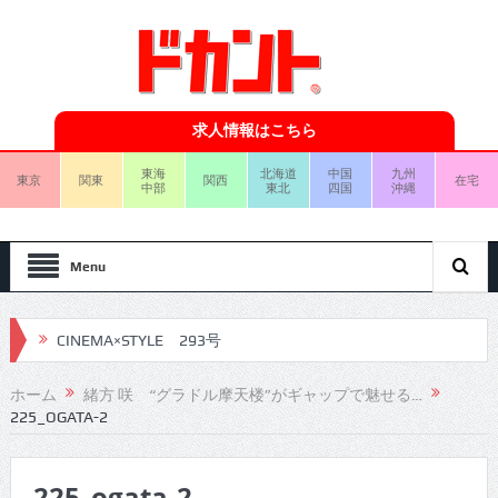
求人情報はこちら
東海
北海道
中国
九州
東京
関東
関西
在宅
中部
東北
四国
沖縄
Menu
CINEMA×STYLE 293号
CINEMA×STYLE 292号
ホーム
緒方 咲 “グラドル摩天楼”がギャップで魅せる…
225_OGATA-2
CINEMA×STYLE 291号
CINEMA×STYLE 290号
225_ogata-2