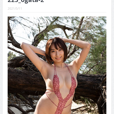
CINEMA×STYLE 289号
2021/5/11
CINEMA×STYLE 288号
CINEMA×STYLE 287号
CINEMA×STYLE 286号
CINEMA×STYLE 285号
CINEMA×STYLE 294号