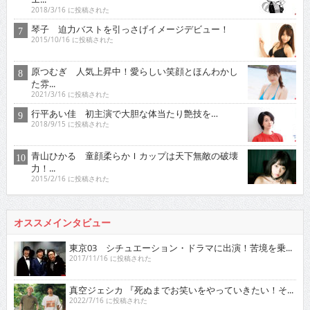
2018/3/16 に投稿された
琴子 迫力バストを引っさげイメージデビュー！
2015/10/16 に投稿された
原つむぎ 人気上昇中！愛らしい笑顔とほんわかし
た雰...
2021/3/16 に投稿された
行平あい佳 初主演で大胆な体当たり艶技を…
2018/9/15 に投稿された
青山ひかる 童顔柔らかＩカップは天下無敵の破壊
力！...
2015/2/16 に投稿された
オススメインタビュー
東京03 シチュエーション・ドラマに出演！苦境を乗...
2017/11/16 に投稿された
真空ジェシカ 『死ぬまでお笑いをやっていきたい！そ...
2022/7/16 に投稿された