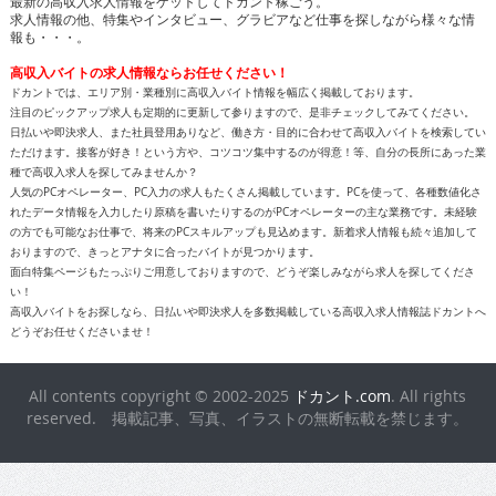
最新の高収入求人情報をゲットしてドカント稼ごう。
求人情報の他、特集やインタビュー、グラビアなど仕事を探しながら様々な情
報も・・・。
高収入バイトの求人情報ならお任せください！
ドカントでは、エリア別・業種別に高収入バイト情報を幅広く掲載しております。
注目のピックアップ求人も定期的に更新して参りますので、是非チェックしてみてください。
日払いや即決求人、また社員登用ありなど、働き方・目的に合わせて高収入バイトを検索してい
ただけます。接客が好き！という方や、コツコツ集中するのが得意！等、自分の長所にあった業
種で高収入求人を探してみませんか？
人気のPCオペレーター、PC入力の求人もたくさん掲載しています。PCを使って、各種数値化さ
れたデータ情報を入力したり原稿を書いたりするのがPCオペレーターの主な業務です。未経験
の方でも可能なお仕事で、将来のPCスキルアップも見込めます。新着求人情報も続々追加して
おりますので、きっとアナタに合ったバイトが見つかります。
面白特集ページもたっぷりご用意しておりますので、どうぞ楽しみながら求人を探してくださ
い！
高収入バイトをお探しなら、日払いや即決求人を多数掲載している高収入求人情報誌ドカントへ
どうぞお任せくださいませ！
All contents copyright © 2002-2025
ドカント.com
. All rights
reserved. 掲載記事、写真、イラストの無断転載を禁じます。