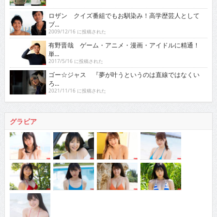
ロザン クイズ番組でもお馴染み！高学歴芸人として
ブ...
2009/12/16 に投稿された
有野晋哉 ゲーム・アニメ・漫画・アイドルに精通！
単...
2017/5/16 に投稿された
ゴー☆ジャス 『夢が叶うというのは直線ではなくい
ろ...
2021/11/16 に投稿された
グラビア