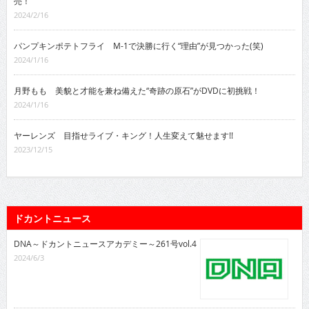
売！
2024/2/16
パンプキンポテトフライ M-1で決勝に行く“理由”が見つかった(笑)
2024/1/16
月野もも 美貌と才能を兼ね備えた“奇跡の原石”がDVDに初挑戦！
2024/1/16
ヤーレンズ 目指せライブ・キング！人生変えて魅せます!!
2023/12/15
ドカントニュース
DNA～ドカントニュースアカデミー～261号vol.4
2024/6/3