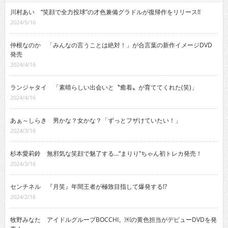
川村あい “笑顔で全力投球”の才色兼備グラドルが復帰作をリリース!!
2024/5/16
仲根なのか 「みんなの言うことは絶対！」が合言葉の新作イメージDVD
発売
2024/4/16
ランジャタイ 「素晴らしい出会いと〝癒着〟が育ててくれた(笑)」
2024/4/16
あぁ～しらき 男かな？女かな？「ずっとフザけていたい！」
2024/3/16
杉本愛莉鈴 無邪気な笑顔で魅了する…“まりり”ちゃん初トレカ発売！
2024/3/16
センチネル 『月笑』年間王者が極致目指して爆発する!?
2024/2/16
牧野みなた アイドルグループBOCCHI。￼の黄色担当がデビューDVDを発