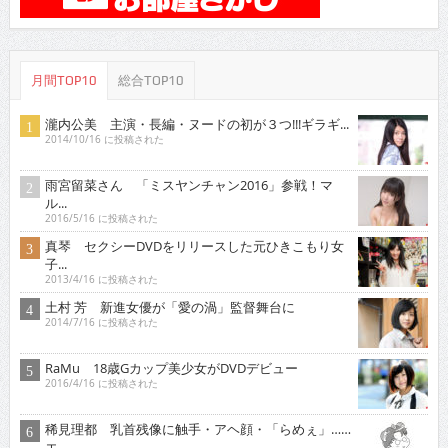
月間TOP10
総合TOP10
瀧内公美 主演・長編・ヌードの初が３つ!!!ギラギ...
2014/10/16 に投稿された
雨宮留菜さん 「ミスヤンチャン2016」参戦！マ
ル...
2016/5/16 に投稿された
真琴 セクシーDVDをリリースした元ひきこもり女
子...
2013/4/16 に投稿された
土村 芳 新進女優が「愛の渦」監督舞台に
2014/7/16 に投稿された
RaMu 18歳Gカップ美少女がDVDデビュー
2016/4/16 に投稿された
稀見理都 乳首残像に触手・アヘ顔・「らめぇ」……
エ...