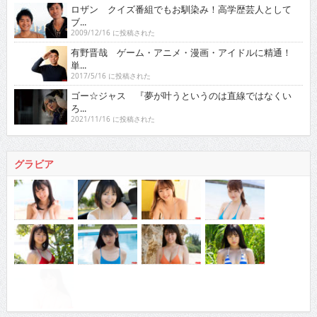
ロザン クイズ番組でもお馴染み！高学歴芸人として
ブ...
2009/12/16 に投稿された
有野晋哉 ゲーム・アニメ・漫画・アイドルに精通！
単...
2017/5/16 に投稿された
ゴー☆ジャス 『夢が叶うというのは直線ではなくい
ろ...
2021/11/16 に投稿された
グラビア