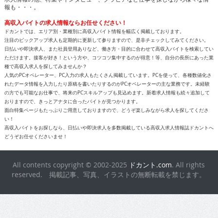
報も・・・。
高収入バイトの求人情報ならお任せください！
ドカントでは、エリア別・業種別に高収入バイト情報を幅広く掲載しております。
注目のピックアップ求人も定期的に更新して参りますので、是非チェックしてみてください。
日払いや即決求人、また社員登用ありなど、働き方・目的に合わせて高収入バイトを検索してい
ただけます。接客が好き！という方や、コツコツ集中するのが得意！等、自分の長所にあった業
種で高収入求人を探してみませんか？
人気のPCオペレーター、PC入力の求人もたくさん掲載しています。PCを使って、各種数値化さ
れたデータ情報を入力したり原稿を書いたりするのがPCオペレーターの主な業務です。未経験
の方でも可能なお仕事で、将来のPCスキルアップも見込めます。新着求人情報も続々追加して
おりますので、きっとアナタに合ったバイトが見つかります。
面白特集ページもたっぷりご用意しておりますので、どうぞ楽しみながら求人を探してくださ
い！
高収入バイトをお探しなら、日払いや即決求人を多数掲載している高収入求人情報誌ドカントへ
どうぞお任せくださいませ！
All contents copyright © 2002-2025
ドカント.com
. All rights
reserved. 掲載記事、写真、イラストの無断転載を禁じます。