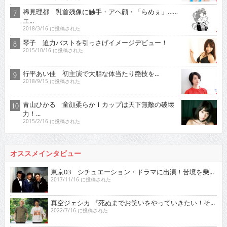
稀見理都 乳首残像に触手・アヘ顔・「らめぇ」……
エ...
2018/3/16 に投稿された
琴子 迫力バストを引っさげイメージデビュー！
2015/10/16 に投稿された
行平あい佳 初主演で大胆な体当たり艶技を…
2018/9/15 に投稿された
青山ひかる 童顔柔らかＩカップは天下無敵の破壊
力！...
2015/2/16 に投稿された
オススメインタビュー
東京03 シチュエーション・ドラマに出演！苦境を乗...
2017/11/16 に投稿された
真空ジェシカ 『死ぬまでお笑いをやっていきたい！そ...
2022/7/16 に投稿された