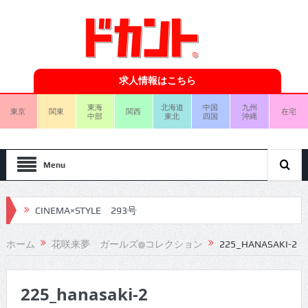
求人情報はこちら
東海
北海道
中国
九州
東京
関東
関西
在宅
中部
東北
四国
沖縄
Menu
CINEMA×STYLE 293号
CINEMA×STYLE 292号
ホーム
花咲来夢 ガールズ@コレクション
225_HANASAKI-2
CINEMA×STYLE 291号
225_hanasaki-2
CINEMA×STYLE 290号