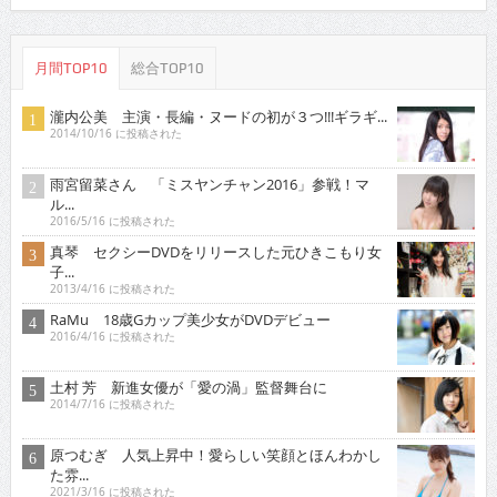
月間TOP10
総合TOP10
瀧内公美 主演・長編・ヌードの初が３つ!!!ギラギ...
2014/10/16 に投稿された
雨宮留菜さん 「ミスヤンチャン2016」参戦！マ
ル...
2016/5/16 に投稿された
真琴 セクシーDVDをリリースした元ひきこもり女
子...
2013/4/16 に投稿された
RaMu 18歳Gカップ美少女がDVDデビュー
2016/4/16 に投稿された
土村 芳 新進女優が「愛の渦」監督舞台に
2014/7/16 に投稿された
原つむぎ 人気上昇中！愛らしい笑顔とほんわかし
た雰...
2021/3/16 に投稿された