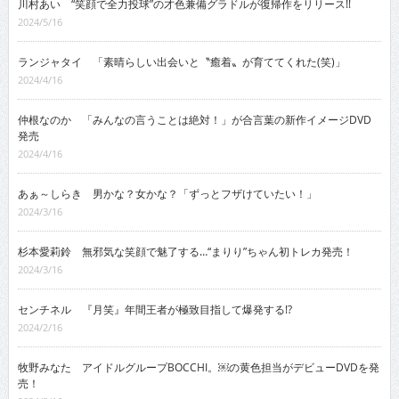
川村あい “笑顔で全力投球”の才色兼備グラドルが復帰作をリリース!!
2024/5/16
ランジャタイ 「素晴らしい出会いと〝癒着〟が育ててくれた(笑)」
2024/4/16
仲根なのか 「みんなの言うことは絶対！」が合言葉の新作イメージDVD
発売
2024/4/16
あぁ～しらき 男かな？女かな？「ずっとフザけていたい！」
2024/3/16
杉本愛莉鈴 無邪気な笑顔で魅了する…“まりり”ちゃん初トレカ発売！
2024/3/16
センチネル 『月笑』年間王者が極致目指して爆発する!?
2024/2/16
牧野みなた アイドルグループBOCCHI。￼の黄色担当がデビューDVDを発
売！