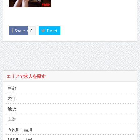
Share
Tweet
0
エリアで求人を探す
新宿
渋谷
池袋
上野
五反田・品川
錦糸町・小岩