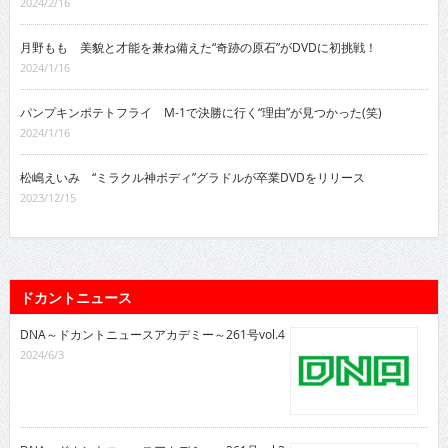
2024/2/16
月野もも 美貌と才能を兼ね備えた“奇跡の原石”がDVDに初挑戦！
2024/1/16
パンプキンポテトフライ M-1で決勝に行く“理由”が見つかった(笑)
2024/1/16
松嶋えいみ “ミラクル神ボディ”グラドルが卒業DVDをリリース
2023/12/15
ドカントニュース
DNA～ドカントニュースアカデミー～261号vol.4
2024/6/3