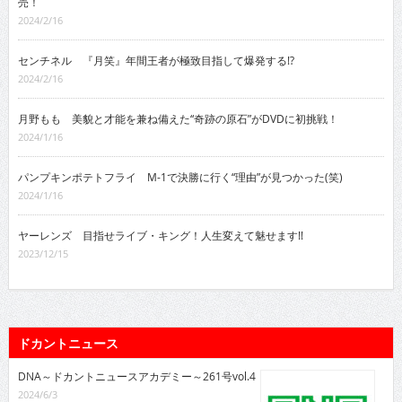
売！
2024/2/16
センチネル 『月笑』年間王者が極致目指して爆発する!?
2024/2/16
月野もも 美貌と才能を兼ね備えた“奇跡の原石”がDVDに初挑戦！
2024/1/16
パンプキンポテトフライ M-1で決勝に行く“理由”が見つかった(笑)
2024/1/16
ヤーレンズ 目指せライブ・キング！人生変えて魅せます!!
2023/12/15
ドカントニュース
DNA～ドカントニュースアカデミー～261号vol.4
2024/6/3