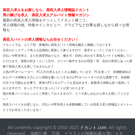
高収入求人をお探しなら、高収入求人情報誌ドカント
男の稼げる求人・高収入求人アルバイト情報マガジン
最新の高収入求人情報をゲットしてドカント稼ごう。
求人情報の他、特集やインタビュー、グラビアなど仕事を探しながら様々な情
報も・・・。
高収入バイトの求人情報ならお任せください！
ドカントでは、エリア別・業種別に高収入バイト情報を幅広く掲載しております。
注目のピックアップ求人も定期的に更新して参りますので、是非チェックしてみてください。
日払いや即決求人、また社員登用ありなど、働き方・目的に合わせて高収入バイトを検索してい
ただけます。接客が好き！という方や、コツコツ集中するのが得意！等、自分の長所にあった業
種で高収入求人を探してみませんか？
人気のPCオペレーター、PC入力の求人もたくさん掲載しています。PCを使って、各種数値化さ
れたデータ情報を入力したり原稿を書いたりするのがPCオペレーターの主な業務です。未経験
の方でも可能なお仕事で、将来のPCスキルアップも見込めます。新着求人情報も続々追加して
おりますので、きっとアナタに合ったバイトが見つかります。
面白特集ページもたっぷりご用意しておりますので、どうぞ楽しみながら求人を探してくださ
い！
高収入バイトをお探しなら、日払いや即決求人を多数掲載している高収入求人情報誌ドカントへ
どうぞお任せくださいませ！
All contents copyright © 2002-2025
ドカント.com
. All rights
reserved. 掲載記事、写真、イラストの無断転載を禁じます。