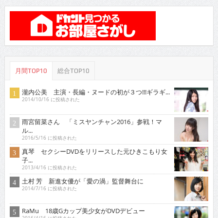
月間TOP10
総合TOP10
瀧内公美 主演・長編・ヌードの初が３つ!!!ギラギ...
2014/10/16 に投稿された
雨宮留菜さん 「ミスヤンチャン2016」参戦！マ
ル...
2016/5/16 に投稿された
真琴 セクシーDVDをリリースした元ひきこもり女
子...
2013/4/16 に投稿された
土村 芳 新進女優が「愛の渦」監督舞台に
2014/7/16 に投稿された
RaMu 18歳Gカップ美少女がDVDデビュー