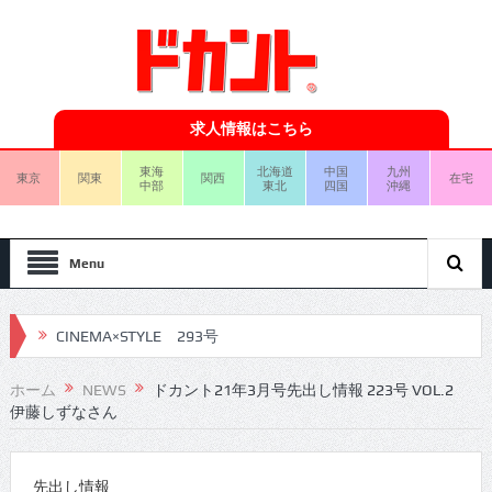
求人情報はこちら
東海
北海道
中国
九州
東京
関東
関西
在宅
中部
東北
四国
沖縄
Menu
CINEMA×STYLE 293号
CINEMA×STYLE 292号
ホーム
NEWS
ドカント21年3月号先出し情報 223号 VOL.2
伊藤しずなさん
CINEMA×STYLE 291号
CINEMA×STYLE 290号
先出し情報