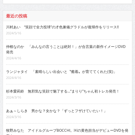
最近の投稿
川村あい “笑顔で全力投球”の才色兼備グラドルが復帰作をリリース!!
2024/5/16
仲根なのか 「みんなの言うことは絶対！」が合言葉の新作イメージDVD
発売
2024/4/16
ランジャタイ 「素晴らしい出会いと〝癒着〟が育ててくれた(笑)」
2024/4/16
杉本愛莉鈴 無邪気な笑顔で魅了する…“まりり”ちゃん初トレカ発売！
2024/3/16
あぁ～しらき 男かな？女かな？「ずっとフザけていたい！」
2024/3/16
牧野みなた アイドルグループBOCCHI。￼の黄色担当がデビューDVDを発