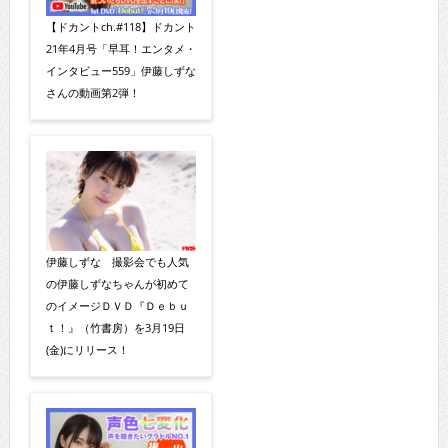
【ドカントch.#118】ドカント
21年4月号「早耳！エンタメ・
インタビュー559」伊藤しずな
さんの動画第2弾！
伊藤しずな 撮影会でも人気
の伊藤しずなちゃんが初めて
のイメージＤＶＤ『Ｄｅｂｕ
ｔ！』（竹書房）を3月19日
(金)にリリース！