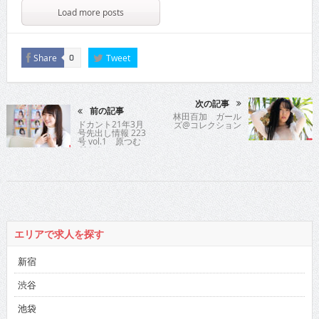
Load more posts
Share
Tweet
0
次の記事
前の記事
林田百加 ガール
ドカント21年3月
ズ@コレクション
号先出し情報 223
号 vol.1 原つむ
ぎさん
エリアで求人を探す
新宿
渋谷
池袋