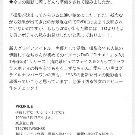
◆今回の撮影に際しどんな準備をされて臨みましたか。
「撮影が決まってからジムに通い始めました。ただ、残念な
がら効果が出てきたのが最近なのでDVDにはあまり反映され
ていないのですが、もしも2ndが出せた際には、1stよりもよ
り良いボディの私をお見せしたいと思っております！」
新人グラビアアイドル、声優として活動。撮影会でも人気の
伊藤しずなちゃんが初めてのイメージDVD『Debut！』を3月
19日(金)にリリース！清純系ピュアフェイス＆Gカップグラマ
ラスボディの持ち主でもあるしずなちゃん。愛らしい声はグ
ラドルナンバーワンの声も。「SNSの更新や日々の撮影会を
頑張っていこうと思っています」と張り切る彼女のデビュー
作をチェック！
PROFILE
伊藤しずな（いとう・しずな）
1999年5月17日生まれ
東京都出身
T167B92W63H88
趣味／アニメ鑑賞・漫画を読むこと・可愛い女の子を眺める