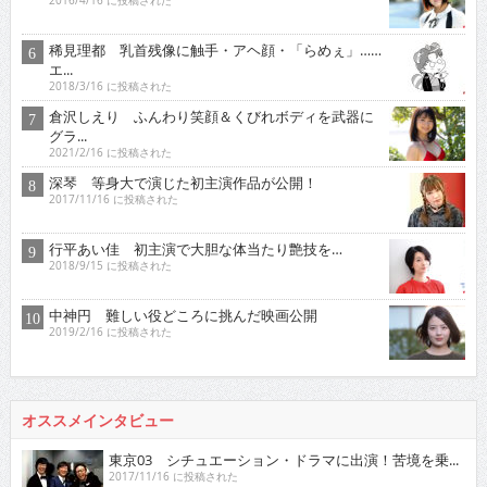
2016/4/16 に投稿された
稀見理都 乳首残像に触手・アヘ顔・「らめぇ」……
エ...
2018/3/16 に投稿された
倉沢しえり ふんわり笑顔＆くびれボディを武器に
グラ...
2021/2/16 に投稿された
深琴 等身大で演じた初主演作品が公開！
2017/11/16 に投稿された
行平あい佳 初主演で大胆な体当たり艶技を…
2018/9/15 に投稿された
中神円 難しい役どころに挑んだ映画公開
2019/2/16 に投稿された
オススメインタビュー
東京03 シチュエーション・ドラマに出演！苦境を乗...
2017/11/16 に投稿された