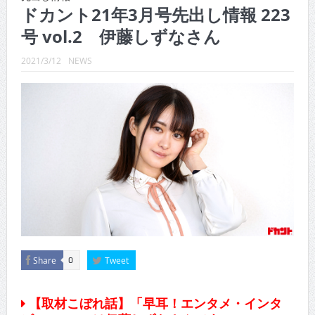
CINEMA×STYLE 289号
ドカント21年3月号先出し情報 223
号 vol.2 伊藤しずなさん
CINEMA×STYLE 288号
CINEMA×STYLE 287号
2021/3/12
NEWS
CINEMA×STYLE 286号
CINEMA×STYLE 285号
CINEMA×STYLE 294号
Share
Tweet
0
【取材こぼれ話】「早耳！エンタメ・インタ