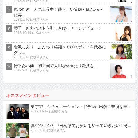
2018/3/16 に投稿された
原つむぎ 人気上昇中！愛らしい笑顔とほんわかし
た雰...
2021/3/16 に投稿された
琴子 迫力バストを引っさげイメージデビュー！
2015/10/16 に投稿された
倉沢しえり ふんわり笑顔＆くびれボディを武器に
グラ...
2021/2/16 に投稿された
行平あい佳 初主演で大胆な体当たり艶技を…
2018/9/15 に投稿された
オススメインタビュー
東京03 シチュエーション・ドラマに出演！苦境を乗...
2017/11/16 に投稿された
真空ジェシカ 『死ぬまでお笑いをやっていきたい！そ...
2022/7/16 に投稿された