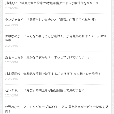
川村あい “笑顔で全力投球”の才色兼備グラドルが復帰作をリリース!!
2024/5/16
ランジャタイ 「素晴らしい出会いと〝癒着〟が育ててくれた(笑)」
2024/4/16
仲根なのか 「みんなの言うことは絶対！」が合言葉の新作イメージDVD
発売
2024/4/16
あぁ～しらき 男かな？女かな？「ずっとフザけていたい！」
2024/3/16
杉本愛莉鈴 無邪気な笑顔で魅了する…“まりり”ちゃん初トレカ発売！
2024/3/16
センチネル 『月笑』年間王者が極致目指して爆発する!?
2024/2/16
牧野みなた アイドルグループBOCCHI。￼の黄色担当がデビューDVDを発
売！