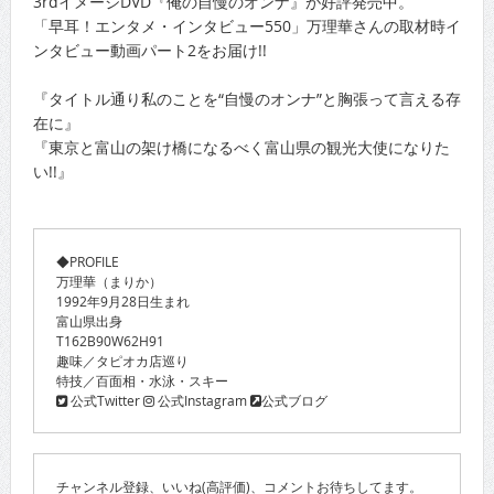
3rdイメージDVD『俺の自慢のオンナ』が好評発売中。
「早耳！エンタメ・インタビュー550」万理華さんの取材時イ
ンタビュー動画パート2をお届け!!
『タイトル通り私のことを“自慢のオンナ”と胸張って言える存
在に』
『東京と富山の架け橋になるべく富山県の観光大使になりた
い!!』
◆PROFILE
万理華（まりか）
1992年9月28日生まれ
富山県出身
T162B90W62H91
趣味／タピオカ店巡り
特技／百面相・水泳・スキー
公式Twitter
公式Instagram
公式ブログ
チャンネル登録、いいね(高評価)、コメントお待ちしてます。