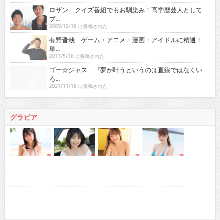
ロザン クイズ番組でもお馴染み！高学歴芸人として
ブ...
2009/12/16 に投稿された
有野晋哉 ゲーム・アニメ・漫画・アイドルに精通！
単...
2017/5/16 に投稿された
ゴー☆ジャス 『夢が叶うというのは直線ではなくい
ろ...
2021/11/16 に投稿された
グラビア