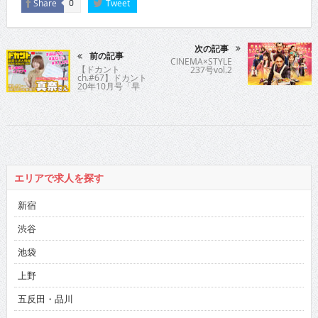
Share
Tweet
0
次の記事
前の記事
CINEMA×STYLE
【ドカント
237号vol.2
ch.#67】ドカント
20年10月号「早
耳！エンタメ・イ
ンタビュー548」
真奈さんインタビ
ュー動画第1弾！
エリアで求人を探す
新宿
渋谷
池袋
上野
五反田・品川