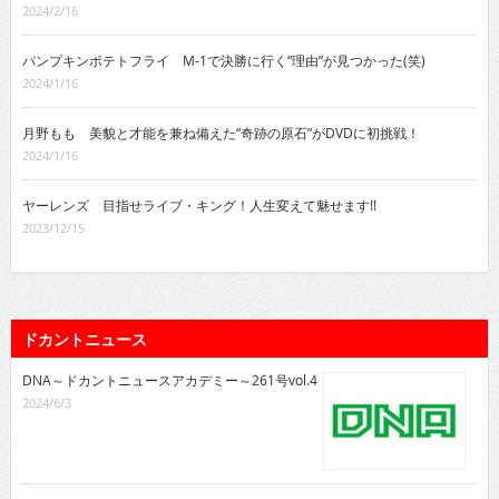
2024/2/16
パンプキンポテトフライ M-1で決勝に行く“理由”が見つかった(笑)
2024/1/16
月野もも 美貌と才能を兼ね備えた“奇跡の原石”がDVDに初挑戦！
2024/1/16
ヤーレンズ 目指せライブ・キング！人生変えて魅せます!!
2023/12/15
ドカントニュース
DNA～ドカントニュースアカデミー～261号vol.4
2024/6/3