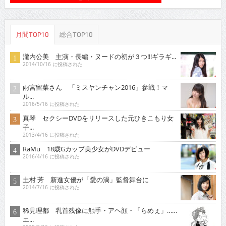
月間TOP10
総合TOP10
瀧内公美 主演・長編・ヌードの初が３つ!!!ギラギ...
2014/10/16 に投稿された
雨宮留菜さん 「ミスヤンチャン2016」参戦！マ
ル...
2016/5/16 に投稿された
真琴 セクシーDVDをリリースした元ひきこもり女
子...
2013/4/16 に投稿された
RaMu 18歳Gカップ美少女がDVDデビュー
2016/4/16 に投稿された
土村 芳 新進女優が「愛の渦」監督舞台に
2014/7/16 に投稿された
稀見理都 乳首残像に触手・アヘ顔・「らめぇ」……
エ...