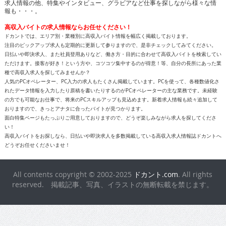
求人情報の他、特集やインタビュー、グラビアなど仕事を探しながら様々な情
報も・・・。
高収入バイトの求人情報ならお任せください！
ドカントでは、エリア別・業種別に高収入バイト情報を幅広く掲載しております。
注目のピックアップ求人も定期的に更新して参りますので、是非チェックしてみてください。
日払いや即決求人、また社員登用ありなど、働き方・目的に合わせて高収入バイトを検索してい
ただけます。接客が好き！という方や、コツコツ集中するのが得意！等、自分の長所にあった業
種で高収入求人を探してみませんか？
人気のPCオペレーター、PC入力の求人もたくさん掲載しています。PCを使って、各種数値化さ
れたデータ情報を入力したり原稿を書いたりするのがPCオペレーターの主な業務です。未経験
の方でも可能なお仕事で、将来のPCスキルアップも見込めます。新着求人情報も続々追加して
おりますので、きっとアナタに合ったバイトが見つかります。
面白特集ページもたっぷりご用意しておりますので、どうぞ楽しみながら求人を探してくださ
い！
高収入バイトをお探しなら、日払いや即決求人を多数掲載している高収入求人情報誌ドカントへ
どうぞお任せくださいませ！
All contents copyright © 2002-2025
ドカント.com
. All rights
reserved. 掲載記事、写真、イラストの無断転載を禁じます。