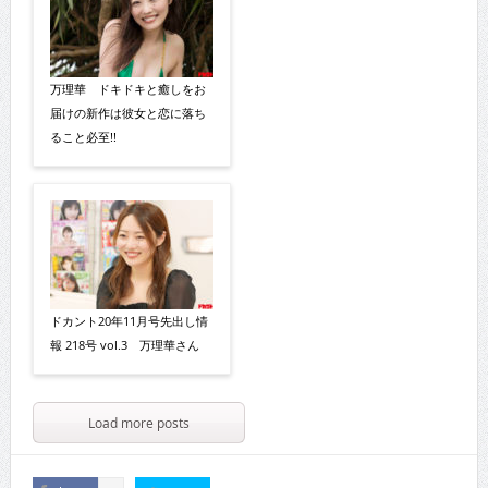
万理華 ドキドキと癒しをお
届けの新作は彼女と恋に落ち
ること必至!!
ドカント20年11月号先出し情
報 218号 vol.3 万理華さん
Load more posts