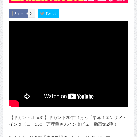
Share
Tweet
0
【ドカントch.#81】ドカント20年11月号「早耳！エンタメ・
インタビュー550」万理華さんインタビュー動画第2弾！