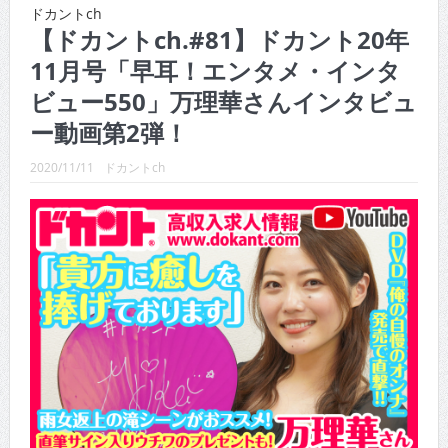
CINEMA×STYLE 289号
ドカントch
【ドカントch.#81】ドカント20年
CINEMA×STYLE 288号
11月号「早耳！エンタメ・インタ
CINEMA×STYLE 287号
ビュー550」万理華さんインタビュ
CINEMA×STYLE 286号
ー動画第2弾！
CINEMA×STYLE 285号
2020/11/11
ドカントch
CINEMA×STYLE 294号