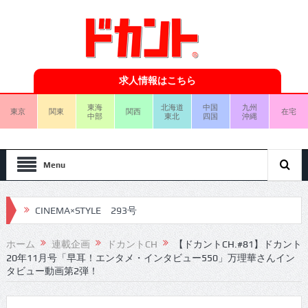
求人情報はこちら
東海
北海道
中国
九州
東京
関東
関西
在宅
中部
東北
四国
沖縄
Menu
CINEMA×STYLE 293号
CINEMA×STYLE 292号
ホーム
連載企画
ドカントCH
【ドカントCH.#81】ドカント
20年11月号「早耳！エンタメ・インタビュー550」万理華さんイン
CINEMA×STYLE 291号
タビュー動画第2弾！
CINEMA×STYLE 290号