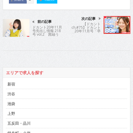
次の記事
前の記事
【ドカント
ドカント20年11月
ch.#75】ドカント
号先出し情報 218
20年11月号「早
号 vol.2 茜紬う
耳！エンタメ・イ
たさん
ンタビュー550」
万理華さんの動画
第1弾！
エリアで求人を探す
新宿
渋谷
池袋
上野
五反田・品川