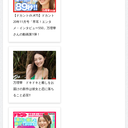
【ドカントch.#75】ドカント
20年11月号「早耳！エンタ
メ・インタビュー550」万理華
さんの動画第1弾！
万理華 ドキドキと癒しをお
届けの新作は彼女と恋に落ち
ること必至!!