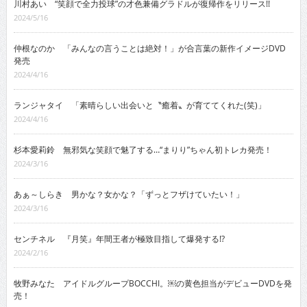
川村あい “笑顔で全力投球”の才色兼備グラドルが復帰作をリリース!!
2024/5/16
仲根なのか 「みんなの言うことは絶対！」が合言葉の新作イメージDVD
発売
2024/4/16
ランジャタイ 「素晴らしい出会いと〝癒着〟が育ててくれた(笑)」
2024/4/16
杉本愛莉鈴 無邪気な笑顔で魅了する…“まりり”ちゃん初トレカ発売！
2024/3/16
あぁ～しらき 男かな？女かな？「ずっとフザけていたい！」
2024/3/16
センチネル 『月笑』年間王者が極致目指して爆発する!?
2024/2/16
牧野みなた アイドルグループBOCCHI。￼の黄色担当がデビューDVDを発
売！