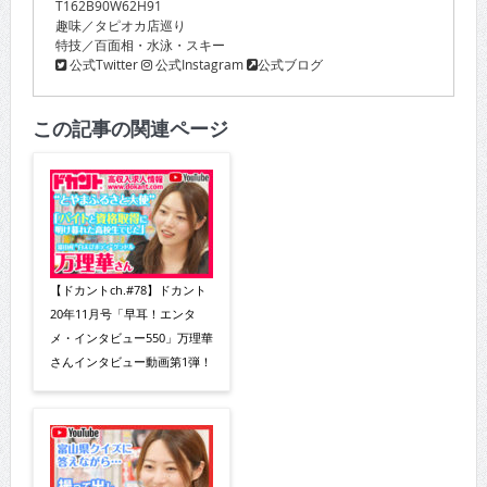
T162B90W62H91
趣味／タピオカ店巡り
特技／百面相・水泳・スキー
公式Twitter
公式Instagram
公式ブログ
この記事の関連ページ
【ドカントch.#78】ドカント
20年11月号「早耳！エンタ
メ・インタビュー550」万理華
さんインタビュー動画第1弾！