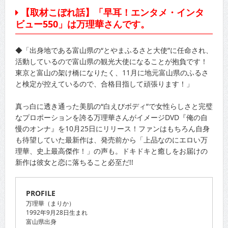
【取材こぼれ話】「早耳！エンタメ・インタ
ビュー550」は万理華さんです。
◆「出身地である富山県の“とやまふるさと大使”に任命され、
活動しているので富山県の観光大使になることが抱負です！
東京と富山の架け橋になりたく、11月に地元富山県のふるさ
と検定が控えているので、合格目指して頑張ります！」
真っ白に透き通った美肌の“白えびボディ”で女性らしさと完璧
なプロポーションを誇る万理華さんがイメージDVD『俺の自
慢のオンナ』を10月25日にリリース！ファンはもちろん自身
も待望していた最新作は、発売前から「上品なのにエロい万
理華、史上最高傑作！」の声も。ドキドキと癒しをお届けの
新作は彼女と恋に落ちること必至だ!!
PROFILE
万理華（まりか）
1992年9月28日生まれ
富山県出身