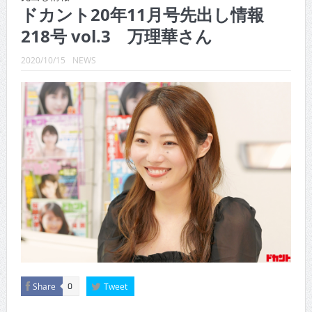
CINEMA×STYLE 289号
ドカント20年11月号先出し情報
218号 vol.3 万理華さん
CINEMA×STYLE 288号
CINEMA×STYLE 287号
2020/10/15
NEWS
CINEMA×STYLE 286号
CINEMA×STYLE 285号
CINEMA×STYLE 294号
Share
Tweet
0