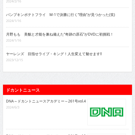
2024/2/16
パンプキンポテトフライ M-1で決勝に行く“理由”が見つかった(笑)
2024/1/16
月野もも 美貌と才能を兼ね備えた“奇跡の原石”がDVDに初挑戦！
2024/1/16
ヤーレンズ 目指せライブ・キング！人生変えて魅せます!!
2023/12/15
ドカントニュース
DNA～ドカントニュースアカデミー～261号vol.4
2024/6/3