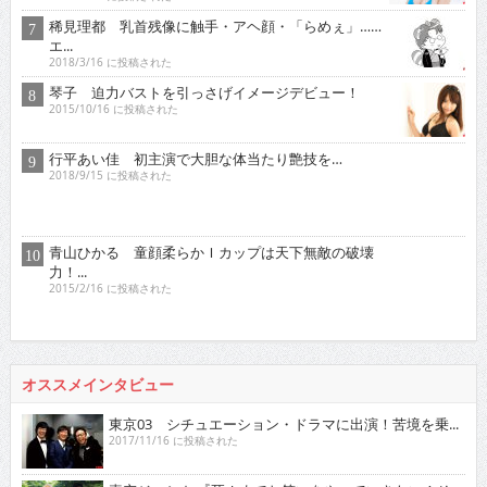
稀見理都 乳首残像に触手・アヘ顔・「らめぇ」……
エ...
2018/3/16 に投稿された
琴子 迫力バストを引っさげイメージデビュー！
2015/10/16 に投稿された
行平あい佳 初主演で大胆な体当たり艶技を…
2018/9/15 に投稿された
青山ひかる 童顔柔らかＩカップは天下無敵の破壊
力！...
2015/2/16 に投稿された
オススメインタビュー
東京03 シチュエーション・ドラマに出演！苦境を乗...
2017/11/16 に投稿された
真空ジェシカ 『死ぬまでお笑いをやっていきたい！そ...
2022/7/16 に投稿された