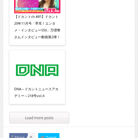
【ドカントch.#81】ドカント
20年11月号「早耳！エンタ
メ・インタビュー550」万理華
さんインタビュー動画第2弾！
DNA～ドカントニュースアカ
デミー～218号vol.4
Load more posts
Share
Tweet
0