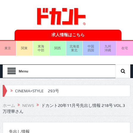
求人情報はこちら
東海
北海道
中国
九州
東京
関東
関西
在宅
中部
東北
四国
沖縄
Menu
CINEMA×STYLE 293号
CINEMA×STYLE 292号
ホーム
NEWS
ドカント20年11月号先出し情報 218号 VOL.3
万理華さん
CINEMA×STYLE 291号
CINEMA×STYLE 290号
先出し情報