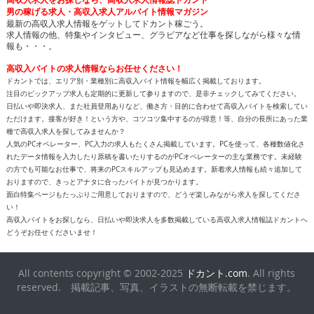
報も・・・。
高収入バイトの求人情報ならお任せください！
ドカントでは、エリア別・業種別に高収入バイト情報を幅広く掲載しております。
注目のピックアップ求人も定期的に更新して参りますので、是非チェックしてみてください。
日払いや即決求人、また社員登用ありなど、働き方・目的に合わせて高収入バイトを検索してい
ただけます。接客が好き！という方や、コツコツ集中するのが得意！等、自分の長所にあった業
種で高収入求人を探してみませんか？
人気のPCオペレーター、PC入力の求人もたくさん掲載しています。PCを使って、各種数値化さ
れたデータ情報を入力したり原稿を書いたりするのがPCオペレーターの主な業務です。未経験
の方でも可能なお仕事で、将来のPCスキルアップも見込めます。新着求人情報も続々追加して
おりますので、きっとアナタに合ったバイトが見つかります。
面白特集ページもたっぷりご用意しておりますので、どうぞ楽しみながら求人を探してくださ
い！
高収入バイトをお探しなら、日払いや即決求人を多数掲載している高収入求人情報誌ドカントへ
どうぞお任せくださいませ！
All contents copyright © 2002-2025
ドカント.com
. All rights
reserved. 掲載記事、写真、イラストの無断転載を禁じます。