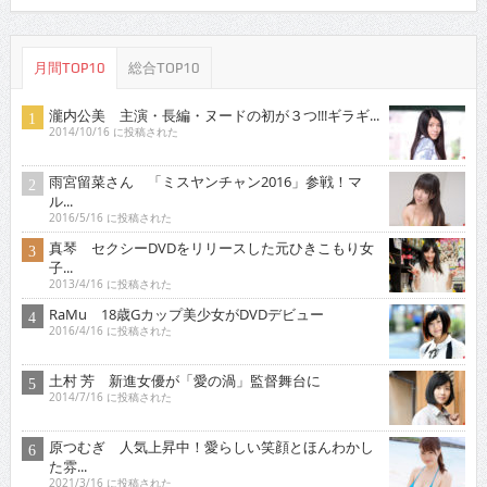
月間TOP10
総合TOP10
瀧内公美 主演・長編・ヌードの初が３つ!!!ギラギ...
2014/10/16 に投稿された
雨宮留菜さん 「ミスヤンチャン2016」参戦！マ
ル...
2016/5/16 に投稿された
真琴 セクシーDVDをリリースした元ひきこもり女
子...
2013/4/16 に投稿された
RaMu 18歳Gカップ美少女がDVDデビュー
2016/4/16 に投稿された
土村 芳 新進女優が「愛の渦」監督舞台に
2014/7/16 に投稿された
原つむぎ 人気上昇中！愛らしい笑顔とほんわかし
た雰...
2021/3/16 に投稿された