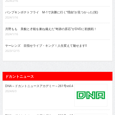
2024/2/16
パンプキンポテトフライ M-1で決勝に行く“理由”が見つかった(笑)
2024/1/16
月野もも 美貌と才能を兼ね備えた“奇跡の原石”がDVDに初挑戦！
2024/1/16
ヤーレンズ 目指せライブ・キング！人生変えて魅せます!!
2023/12/15
ドカントニュース
DNA～ドカントニュースアカデミー～261号vol.4
2024/6/3