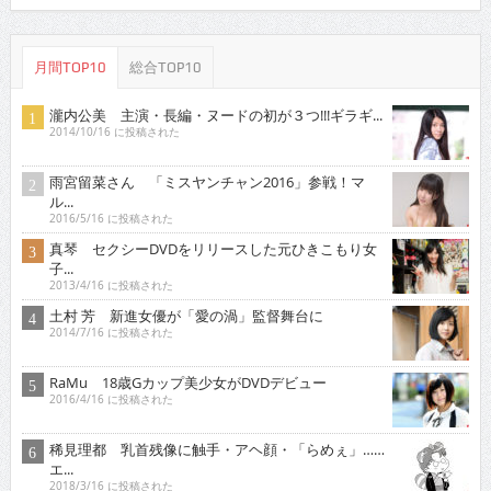
月間TOP10
総合TOP10
瀧内公美 主演・長編・ヌードの初が３つ!!!ギラギ...
2014/10/16 に投稿された
雨宮留菜さん 「ミスヤンチャン2016」参戦！マ
ル...
2016/5/16 に投稿された
真琴 セクシーDVDをリリースした元ひきこもり女
子...
2013/4/16 に投稿された
土村 芳 新進女優が「愛の渦」監督舞台に
2014/7/16 に投稿された
RaMu 18歳Gカップ美少女がDVDデビュー
2016/4/16 に投稿された
稀見理都 乳首残像に触手・アヘ顔・「らめぇ」……
エ...
2018/3/16 に投稿された