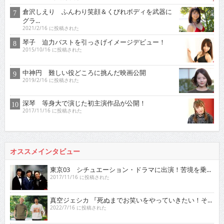
倉沢しえり ふんわり笑顔＆くびれボディを武器に
グラ...
2021/2/16 に投稿された
琴子 迫力バストを引っさげイメージデビュー！
2015/10/16 に投稿された
中神円 難しい役どころに挑んだ映画公開
2019/2/16 に投稿された
深琴 等身大で演じた初主演作品が公開！
2017/11/16 に投稿された
オススメインタビュー
東京03 シチュエーション・ドラマに出演！苦境を乗...
2017/11/16 に投稿された
真空ジェシカ 『死ぬまでお笑いをやっていきたい！そ...
2022/7/16 に投稿された