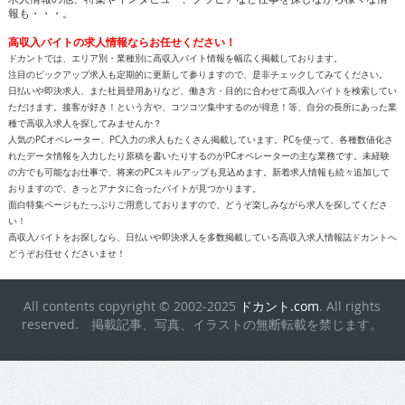
報も・・・。
高収入バイトの求人情報ならお任せください！
ドカントでは、エリア別・業種別に高収入バイト情報を幅広く掲載しております。
注目のピックアップ求人も定期的に更新して参りますので、是非チェックしてみてください。
日払いや即決求人、また社員登用ありなど、働き方・目的に合わせて高収入バイトを検索してい
ただけます。接客が好き！という方や、コツコツ集中するのが得意！等、自分の長所にあった業
種で高収入求人を探してみませんか？
人気のPCオペレーター、PC入力の求人もたくさん掲載しています。PCを使って、各種数値化さ
れたデータ情報を入力したり原稿を書いたりするのがPCオペレーターの主な業務です。未経験
の方でも可能なお仕事で、将来のPCスキルアップも見込めます。新着求人情報も続々追加して
おりますので、きっとアナタに合ったバイトが見つかります。
面白特集ページもたっぷりご用意しておりますので、どうぞ楽しみながら求人を探してくださ
い！
高収入バイトをお探しなら、日払いや即決求人を多数掲載している高収入求人情報誌ドカントへ
どうぞお任せくださいませ！
All contents copyright © 2002-2025
ドカント.com
. All rights
reserved. 掲載記事、写真、イラストの無断転載を禁じます。