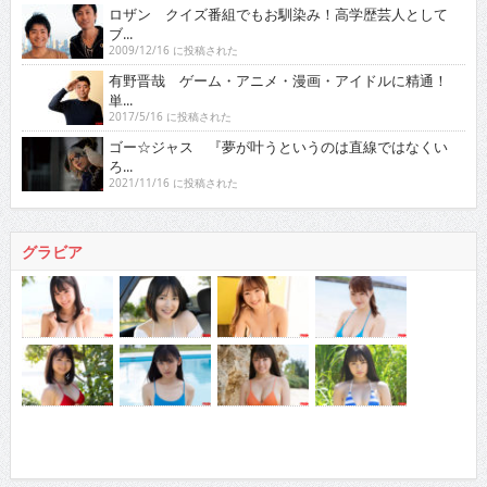
ロザン クイズ番組でもお馴染み！高学歴芸人として
ブ...
2009/12/16 に投稿された
有野晋哉 ゲーム・アニメ・漫画・アイドルに精通！
単...
2017/5/16 に投稿された
ゴー☆ジャス 『夢が叶うというのは直線ではなくい
ろ...
2021/11/16 に投稿された
グラビア