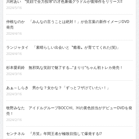
川村あい “笑顔で全力投球”の才色兼備グラドルが復帰作をリリース!!
2024/5/16
仲根なのか 「みんなの言うことは絶対！」が合言葉の新作イメージDVD
発売
2024/4/16
ランジャタイ 「素晴らしい出会いと〝癒着〟が育ててくれた(笑)」
2024/4/16
杉本愛莉鈴 無邪気な笑顔で魅了する…“まりり”ちゃん初トレカ発売！
2024/3/16
あぁ～しらき 男かな？女かな？「ずっとフザけていたい！」
2024/3/16
牧野みなた アイドルグループBOCCHI。￼の黄色担当がデビューDVDを発
売！
2024/2/16
センチネル 『月笑』年間王者が極致目指して爆発する!?