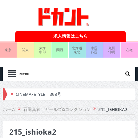
求人情報はこちら
東海
北海道
中国
九州
東京
関東
関西
在宅
中部
東北
四国
沖縄
Menu
CINEMA×STYLE 293号
CINEMA×STYLE 292号
ホーム
石岡真衣 ガールズ@コレクション
215_ISHIOKA2
CINEMA×STYLE 291号
215_ishioka2
CINEMA×STYLE 290号