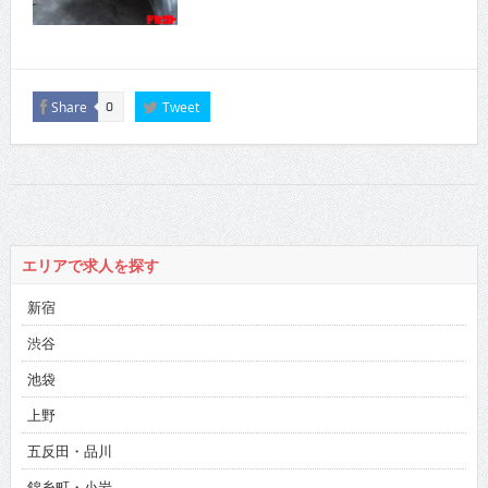
Share
Tweet
0
エリアで求人を探す
新宿
渋谷
池袋
上野
五反田・品川
錦糸町・小岩