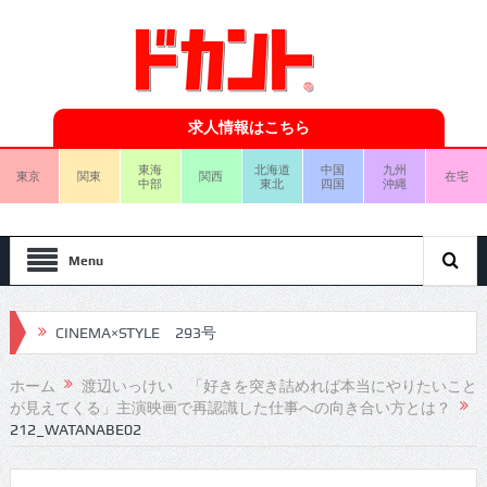
求人情報はこちら
東海
北海道
中国
九州
東京
関東
関西
在宅
中部
東北
四国
沖縄
Menu
CINEMA×STYLE 293号
CINEMA×STYLE 292号
ホーム
渡辺いっけい 「好きを突き詰めれば本当にやりたいこと
が見えてくる」主演映画で再認識した仕事への向き合い方とは？
CINEMA×STYLE 291号
212_WATANABE02
CINEMA×STYLE 290号