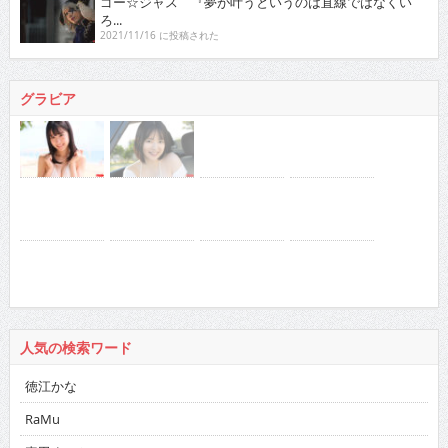
ゴー☆ジャス 『夢が叶うというのは直線ではなくい
ろ...
2021/11/16 に投稿された
グラビア
人気の検索ワード
徳江かな
RaMu