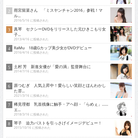
雨宮留菜さん 「ミスヤンチャン2016」参戦！マ
ル...
2016/5/16 に投稿された
真琴 セクシーDVDをリリースした元ひきこもり女
子...
2013/4/16 に投稿された
RaMu 18歳Gカップ美少女がDVDデビュー
2016/4/16 に投稿された
土村 芳 新進女優が「愛の渦」監督舞台に
2014/7/16 に投稿された
原つむぎ 人気上昇中！愛らしい笑顔とほんわかし
た雰...
2021/3/16 に投稿された
稀見理都 乳首残像に触手・アヘ顔・「らめぇ」……
エ...
2018/3/16 に投稿された
琴子 迫力バストを引っさげイメージデビュー！
2015/10/16 に投稿された