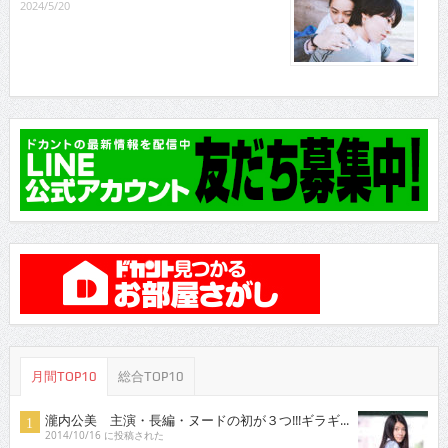
2024/5/20
月間TOP10
総合TOP10
瀧内公美 主演・長編・ヌードの初が３つ!!!ギラギ...
2014/10/16 に投稿された