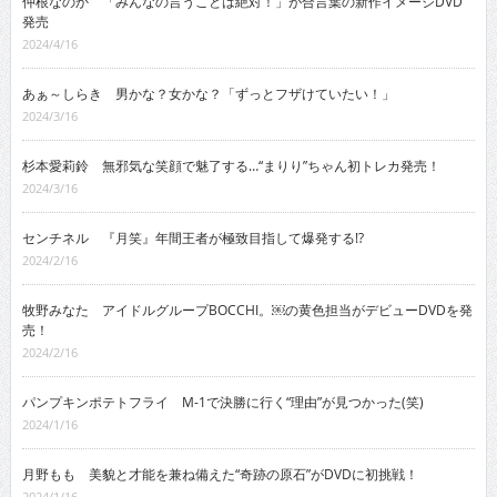
仲根なのか 「みんなの言うことは絶対！」が合言葉の新作イメージDVD
発売
2024/4/16
あぁ～しらき 男かな？女かな？「ずっとフザけていたい！」
2024/3/16
杉本愛莉鈴 無邪気な笑顔で魅了する…“まりり”ちゃん初トレカ発売！
2024/3/16
センチネル 『月笑』年間王者が極致目指して爆発する!?
2024/2/16
牧野みなた アイドルグループBOCCHI。￼の黄色担当がデビューDVDを発
売！
2024/2/16
パンプキンポテトフライ M-1で決勝に行く“理由”が見つかった(笑)
2024/1/16
月野もも 美貌と才能を兼ね備えた“奇跡の原石”がDVDに初挑戦！
2024/1/16