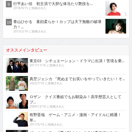
行平あい佳 初主演で大胆な体当たり艶技を…
2018/9/15 に投稿された
青山ひかる 童顔柔らかＩカップは天下無敵の破壊
力！...
2015/2/16 に投稿された
オススメインタビュー
東京03 シチュエーション・ドラマに出演！苦境を乗...
2017/11/16 に投稿された
真空ジェシカ 『死ぬまでお笑いをやっていきたい！そ...
2022/7/16 に投稿された
ロザン クイズ番組でもお馴染み！高学歴芸人として
ブ...
2009/12/16 に投稿された
有野晋哉 ゲーム・アニメ・漫画・アイドルに精通！
単...
2017/5/16 に投稿された