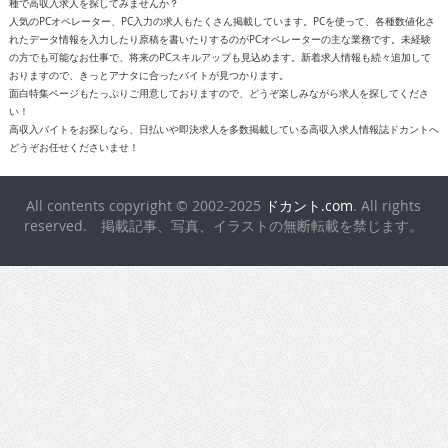
種で高収入求人を探してみませんか？
人気のPCオペレーター、PC入力の求人もたくさん掲載しています。PCを使って、各種数値化さ
れたデータ情報を入力したり原稿を書いたりするのがPCオペレーターの主な業務です。未経験
の方でも可能なお仕事で、将来のPCスキルアップも見込めます。新着求人情報も続々追加して
おりますので、きっとアナタに合ったバイトが見つかります。
面白特集ページもたっぷりご用意しておりますので、どうぞ楽しみながら求人を探してくださ
い！
高収入バイトをお探しなら、日払いや即決求人を多数掲載している高収入求人情報誌ドカントへ
どうぞお任せくださいませ！
All contents copyright © 2002-2025
ドカント.com
. All rights
reserved. 掲載記事、写真、イラストの無断転載を禁じます。