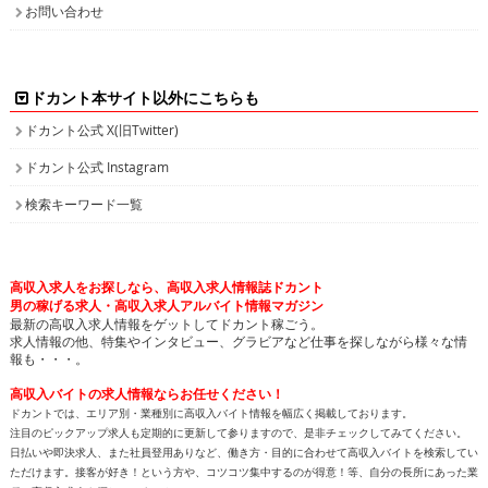
お問い合わせ
ドカント本サイト以外にこちらも
ドカント公式 X(旧Twitter)
ドカント公式 Instagram
検索キーワード一覧
高収入求人をお探しなら、高収入求人情報誌ドカント
男の稼げる求人・高収入求人アルバイト情報マガジン
最新の高収入求人情報をゲットしてドカント稼ごう。
求人情報の他、特集やインタビュー、グラビアなど仕事を探しながら様々な情
報も・・・。
高収入バイトの求人情報ならお任せください！
ドカントでは、エリア別・業種別に高収入バイト情報を幅広く掲載しております。
注目のピックアップ求人も定期的に更新して参りますので、是非チェックしてみてください。
日払いや即決求人、また社員登用ありなど、働き方・目的に合わせて高収入バイトを検索してい
ただけます。接客が好き！という方や、コツコツ集中するのが得意！等、自分の長所にあった業