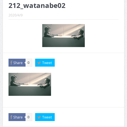
CINEMA×STYLE 289号
212_watanabe02
CINEMA×STYLE 288号
2020/4/9
CINEMA×STYLE 287号
CINEMA×STYLE 286号
CINEMA×STYLE 285号
CINEMA×STYLE 294号
Share
Tweet
0
Share
Tweet
0