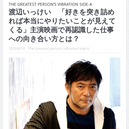
THE GREATEST PERSON’S VIBRATION SIDE-A
CINEMA×STYLE 288号
渡辺いっけい 「好きを突き詰め
れば本当にやりたいことが見えて
CINEMA×STYLE 287号
くる」主演映画で再認識した仕事
CINEMA×STYLE 286号
への向き合い方とは？
CINEMA×STYLE 285号
2020/4/16
The Greatest person’s vibration side-A
CINEMA×STYLE 294号