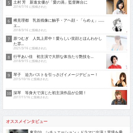
土村 芳 新進女優が「愛の渦」監督舞台に
2014/7/16 に投稿された
稀見理都 乳首残像に触手・アヘ顔・「らめぇ」……
エ...
2018/3/16 に投稿された
原つむぎ 人気上昇中！愛らしい笑顔とほんわかし
た雰...
2021/3/16 に投稿された
行平あい佳 初主演で大胆な体当たり艶技を…
2018/9/15 に投稿された
琴子 迫力バストを引っさげイメージデビュー！
2015/10/16 に投稿された
深琴 等身大で演じた初主演作品が公開！
2017/11/16 に投稿された
オススメインタビュー
東京03 シチュエーション・ドラマに出演！苦境を乗...