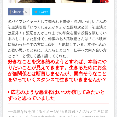
Share
Tweet
0
名バイプレイヤーとして知られる俳優・渡辺いっけいさんの
初主演映画『いつくしみふかき』が全国順次公開（初主演と
は意外！）渡辺さんがこれまでの印象を覆す役柄を演じてい
るのもこれまた意外で、俳優の北大路欣也さんは「この映画
に携わった全ての方に…感謝」と絶賛している。本作へ込め
た強い思いとともに、人たらしとは？ 仕事への向き合い方
とは？ と優しく熱く語ってくれた。
好きなことを突き詰めようとすれば、本当にや
りたいことが見えてきます。生きるためにお金
が無関係とは断言しませんが、面白そうなこと
をやっていくスタンスで生きていきませんか？
広志のような悪党役はいつか演じてみたいと
ずっと思っていました
──温厚な役を演じるイメージがある渡辺さんの役どころに驚