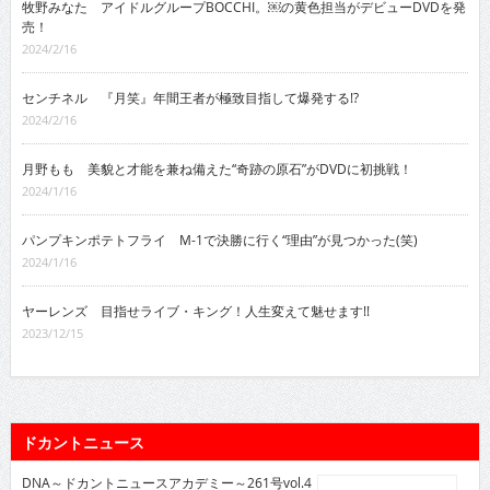
牧野みなた アイドルグループBOCCHI。￼の黄色担当がデビューDVDを発
売！
2024/2/16
センチネル 『月笑』年間王者が極致目指して爆発する!?
2024/2/16
月野もも 美貌と才能を兼ね備えた“奇跡の原石”がDVDに初挑戦！
2024/1/16
パンプキンポテトフライ M-1で決勝に行く“理由”が見つかった(笑)
2024/1/16
ヤーレンズ 目指せライブ・キング！人生変えて魅せます!!
2023/12/15
ドカントニュース
DNA～ドカントニュースアカデミー～261号vol.4