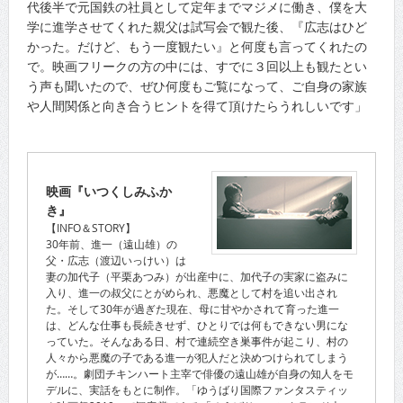
代後半で元国鉄の社員として定年までマジメに働き、僕を大
学に進学させてくれた親父は試写会で観た後、『広志はひど
かった。だけど、もう一度観たい』と何度も言ってくれたの
で。映画フリークの方の中には、すでに３回以上も観たとい
う声も聞いたので、ぜひ何度もご覧になって、ご自身の家族
や人間関係と向き合うヒントを得て頂けたらうれしいです」
映画『いつくしみふか
き』
【INFO＆STORY】
30年前、進一（遠山雄）の
父・広志（渡辺いっけい）は
妻の加代子（平栗あつみ）が出産中に、加代子の実家に盗みに
入り、進一の叔父にとがめられ、悪魔として村を追い出され
た。そして30年が過ぎた現在、母に甘やかされて育った進一
は、どんな仕事も長続きせず、ひとりでは何もできない男にな
っていた。そんなある日、村で連続空き巣事件が起こり、村の
人々から悪魔の子である進一が犯人だと決めつけられてしまう
が……。劇団チキンハート主宰で俳優の遠山雄が自身の知人をモ
デルに、実話をもとに制作。「ゆうばり国際ファンタスティッ