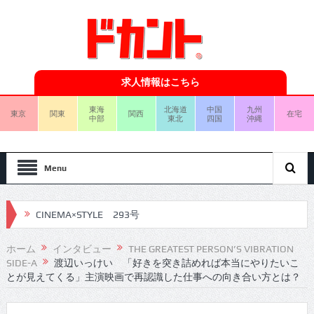
求人情報はこちら
東海
北海道
中国
九州
東京
関東
関西
在宅
中部
東北
四国
沖縄
Menu
CINEMA×STYLE 293号
CINEMA×STYLE 292号
ホーム
インタビュー
THE GREATEST PERSON’S VIBRATION
CINEMA×STYLE 291号
SIDE-A
渡辺いっけい 「好きを突き詰めれば本当にやりたいこ
とが見えてくる」主演映画で再認識した仕事への向き合い方とは？
CINEMA×STYLE 290号
CINEMA×STYLE 289号