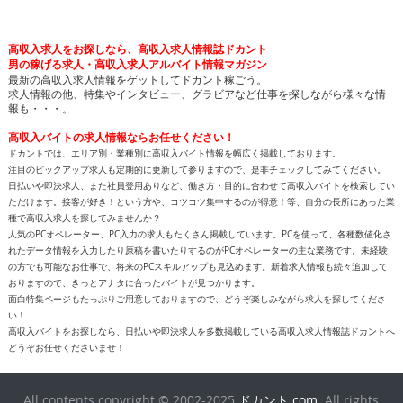
高収入求人をお探しなら、高収入求人情報誌ドカント
男の稼げる求人・高収入求人アルバイト情報マガジン
最新の高収入求人情報をゲットしてドカント稼ごう。
求人情報の他、特集やインタビュー、グラビアなど仕事を探しながら様々な情
報も・・・。
高収入バイトの求人情報ならお任せください！
ドカントでは、エリア別・業種別に高収入バイト情報を幅広く掲載しております。
注目のピックアップ求人も定期的に更新して参りますので、是非チェックしてみてください。
日払いや即決求人、また社員登用ありなど、働き方・目的に合わせて高収入バイトを検索してい
ただけます。接客が好き！という方や、コツコツ集中するのが得意！等、自分の長所にあった業
種で高収入求人を探してみませんか？
人気のPCオペレーター、PC入力の求人もたくさん掲載しています。PCを使って、各種数値化さ
れたデータ情報を入力したり原稿を書いたりするのがPCオペレーターの主な業務です。未経験
の方でも可能なお仕事で、将来のPCスキルアップも見込めます。新着求人情報も続々追加して
おりますので、きっとアナタに合ったバイトが見つかります。
面白特集ページもたっぷりご用意しておりますので、どうぞ楽しみながら求人を探してくださ
い！
高収入バイトをお探しなら、日払いや即決求人を多数掲載している高収入求人情報誌ドカントへ
どうぞお任せくださいませ！
All contents copyright © 2002-2025
ドカント.com
. All rights