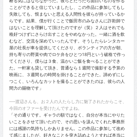
断る気にはならなかった。彼らとだったら面白いものを作る
ことができると信じていましたし、この作品に参加してもし
失敗しても、恨まないと思える人間性を彼らが持っているか
らです。結果、僕が行くことで飯田市のみなさんに詐欺師で
はないことを理解して頂けたのですが（笑）２人はそれでも
格好つけずにさらけ出すことをやめなかった。一緒に酒を飲
むなど、交流を深めていったんです。そうしたらレンタカー
屋の社長が車を提供してくださり、ボランティアの方が朝、
持ち寄りの野菜や肉でロケ弁をひとつ18円という破格で作っ
てくださり、僕らは３食、温かいご飯を食べることができ
た。一軒家も貸して頂き、普通なら１週間で撮影する予算の
映画に、３週間もの時間を掛けることができた。諦めずにし
つこく、いろんなカットを撮ることができたのは、彼らの人
間力の賜物です」
──渡辺さんも、お２人の人たらし力に魅了されたからこそ、
今回のオファーを受けたんですよね。
「その通りです。ギャラの額ではなく、自分が本当にやりた
いことをさせて頂いたので、その思いを汲んでくれた事務所
には感謝の気持ちしかありません。この作品に参加して改め
て感じましたが、好きなことを突き詰めようとすれば本当に