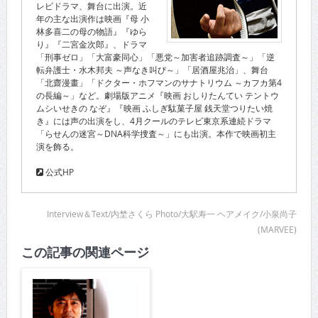
レビドラマ、舞台に出演。近
年の主な出演作は映画『母 小
林多喜二の母の物語』『ゆら
り』『二宮金次郎』、ドラマ
「刑事ゼロ」「大富豪同心」「悪党～加害者追跡調査～」「逆
転弁護士・水木邦夫 ～声なき叫び～」「居酒屋兆治」、舞台
「北齋漫畫」「ドクター・ホフマンのサナトリウム ～カフカ第4
の長編～」など。劇場版アニメ『映画 おしりたんてい テントウ
ムシいせきの なぞ』『映画 ふしぎ駄菓子屋 銭天堂つりたい焼
き』には声の出演をし、4月クールのテレビ東京系連続ドラマ
「らせんの迷宮～DNA科学捜査～」にも出演。本作で映画初主
演を飾る。
公式HP
Interview＆Text/内埜さくら Photo/大駅寿一 ヘアメイク/小泉尚子
(MARVEE)
この記事の関連ページ