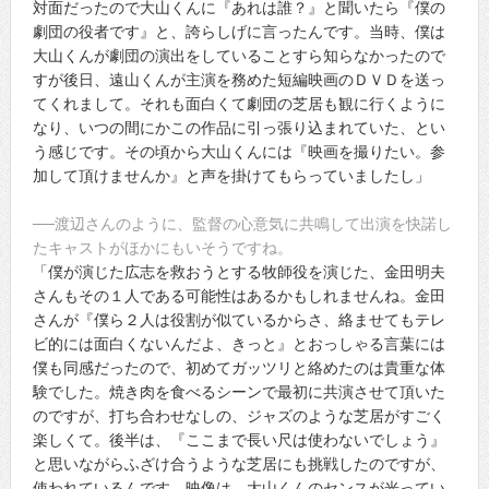
対面だったので大山くんに『あれは誰？』と聞いたら『僕の
劇団の役者です』と、誇らしげに言ったんです。当時、僕は
大山くんが劇団の演出をしていることすら知らなかったので
すが後日、遠山くんが主演を務めた短編映画のＤＶＤを送っ
てくれまして。それも面白くて劇団の芝居も観に行くように
なり、いつの間にかこの作品に引っ張り込まれていた、とい
う感じです。その頃から大山くんには『映画を撮りたい。参
加して頂けませんか』と声を掛けてもらっていましたし」
──渡辺さんのように、監督の心意気に共鳴して出演を快諾し
たキャストがほかにもいそうですね。
「僕が演じた広志を救おうとする牧師役を演じた、金田明夫
さんもその１人である可能性はあるかもしれませんね。金田
さんが『僕ら２人は役割が似ているからさ、絡ませてもテレ
ビ的には面白くないんだよ、きっと』とおっしゃる言葉には
僕も同感だったので、初めてガッツリと絡めたのは貴重な体
験でした。焼き肉を食べるシーンで最初に共演させて頂いた
のですが、打ち合わせなしの、ジャズのような芝居がすごく
楽しくて。後半は、『ここまで長い尺は使わないでしょう』
と思いながらふざけ合うような芝居にも挑戦したのですが、
使われているんです。映像は、大山くんのセンスが光ってい