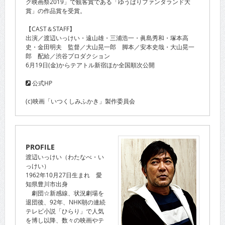
ク映画祭2019」で観客賞である「ゆうばりファンタランド大
賞」の作品賞を受賞。
【CAST＆STAFF】
出演／渡辺いっけい・遠山雄・三浦浩一・眞島秀和・塚本高
史・金田明夫 監督／大山晃一郎 脚本／安本史哉・大山晃一
郎 配給／渋谷プロダクション
6月19日(金)からテアトル新宿ほか全国順次公開
公式HP
(c)映画「いつくしみふかき」製作委員会
PROFILE
渡辺いっけい（わたなべ・い
っけい）
1962年10月27日生まれ 愛
知県豊川市出身
劇団☆新感線、状況劇場を
退団後、92年、NHK朝の連続
テレビ小説「ひらり」で人気
を博し以降、数々の映画やテ