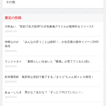
その他
最近の投稿
川村あい “笑顔で全力投球”の才色兼備グラドルが復帰作をリリース!!
2024/5/16
仲根なのか 「みんなの言うことは絶対！」が合言葉の新作イメージDVD
発売
2024/4/16
ランジャタイ 「素晴らしい出会いと〝癒着〟が育ててくれた(笑)」
2024/4/16
杉本愛莉鈴 無邪気な笑顔で魅了する…“まりり”ちゃん初トレカ発売！
2024/3/16
あぁ～しらき 男かな？女かな？「ずっとフザけていたい！」
2024/3/16