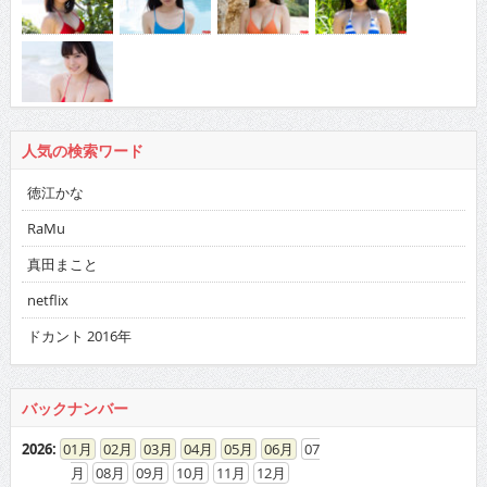
人気の検索ワード
徳江かな
RaMu
真田まこと
netflix
ドカント 2016年
バックナンバー
2026
:
01
02
03
04
05
06
07
08
09
10
11
12