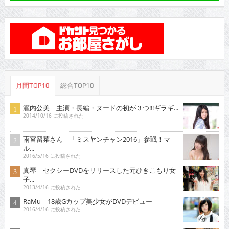
月間TOP10
総合TOP10
瀧内公美 主演・長編・ヌードの初が３つ!!!ギラギ...
2014/10/16 に投稿された
雨宮留菜さん 「ミスヤンチャン2016」参戦！マ
ル...
2016/5/16 に投稿された
真琴 セクシーDVDをリリースした元ひきこもり女
子...
2013/4/16 に投稿された
RaMu 18歳Gカップ美少女がDVDデビュー
2016/4/16 に投稿された