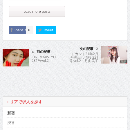
Load more posts
Share
Tweet
0
次の記事
前の記事
ドカント21年2月
CINEMA×STYLE
号先出し情報 221
231号vol.2
号 vol.2 丹由美子
さん
エリアで求人を探す
新宿
渋谷