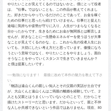
やりたいことが見えてくるのではないかと。僕にとって役者
は、〝仕事〟ではないことも、この作品が教えてくれまし
た。好きだからやっているだけのことであって、お金を稼ぐ
ための仕事だと思ったら続けていけません。仕事だと捉えた
途端に気持ちや姿勢が守りに入り、人生がつまらなくなると
分かったからです。生きるためにお金が無関係とは断言しま
せんが、好きなことに一生懸命エネルギーを使うほうが大事
なことが見えてくるのかな、と。これから先の役者人生にお
いても、大切にしたい考え方だと思っています。傲慢になろ
うという意味ではなく、やりたいことをやりましょう。面白
そうなことをやっていくスタンスで生きていきませんか？
と僕は提案したいです」
──勉強になります！ 最後に改めて本作の魅力を教えて下さ
い。
「物語は遠山くんの親しい知人とその父親の実話が土台です
が、大山くんと遠山くんはご両親の離婚を経験していて、２
人とも父親とはうまくいっていないとのことで、だからこそ
描けたストーリーだと思います。だからといって、親と不仲
な人しか共感できないという作品ではありません。現在、80