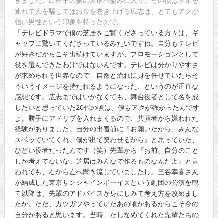
きました。出産中の妻の実家へ盗みに入り、その後は舎弟を
連れて人を騙してはお金を巻き上げる広志は、とてもアクが
強い男性という印象を持ったので。
「テレビドラマで僕の芝居をご覧くださっている方々は、ギ
ャップに驚いてくださっているみたいですね。自分もテレビ
が好きだからこそ出続けていますが、プロモーションとして
役を選んできたわけではないんです。テレビは分かりやすさ
が求められる世界なので、自然と流れに身を任せていたらそ
ういうイメージを持たれるようになった、というのが正直な
感想です。広志まではいかなくても、舞台役者として名を成
したいと思っていた20代の頃は、僕もアクが強かったんです
よ。勝手にアドリブを入れまくるので、共演者から嫌われた
経験がありました。自分の出番前に『お願いだから、みんな
スベッていてくれ。僕が出て笑わせるから』と思っていた、
ひどい役者だったんです（笑）先輩から『お前、自分のこと
しか考えてないな。芝居はみんなで作るものなんだよ』と言
われても、右から左へ聞き流していましたし。三谷幸喜さん
が結成した東京サンシャインボーイズという劇団の公演を観
て以降は、先輩のアドバイスが身にしみて考え方を改めまし
たが。ただ、ガツガツやっていたあの頃があるからこそ今の
自分があると思います。当時、たしなめてくれた先輩たちの