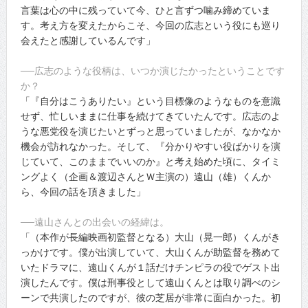
言葉は心の中に残っていて今、ひと言ずつ噛み締めていま
す。考え方を変えたからこそ、今回の広志という役にも巡り
会えたと感謝しているんです」
──広志のような役柄は、いつか演じたかったということです
か？
「『自分はこうありたい』という目標像のようなものを意識
せず、忙しいままに仕事を続けてきていたんです。広志のよ
うな悪党役を演じたいとずっと思っていましたが、なかなか
機会が訪れなかった。そして、『分かりやすい役ばかりを演
じていて、このままでいいのか』と考え始めた頃に、タイミ
ングよく（企画＆渡辺さんとＷ主演の）遠山（雄）くんか
ら、今回の話を頂きました」
──遠山さんとの出会いの経緯は。
「（本作が長編映画初監督となる）大山（晃一郎）くんがき
っかけです。僕が出演していて、大山くんが助監督を務めて
いたドラマに、遠山くんが１話だけチンピラの役でゲスト出
演したんです。僕は刑事役として遠山くんとは取り調べのシ
ーンで共演したのですが、彼の芝居が非常に面白かった。初