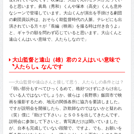
ると思います。眞島（秀和）くんや塚本（高史）くんも意外
なシーンで登場しています。大山くんが演出を手掛ける劇団
の劇団員以外は、おそらく助監督時代の人脈。テレビにも出
演されている方々が『長編（映画）を撮る時は付き合うよ』
と、ギャラの額を問わず応じていると思います。大山くんと
遠山くんはいい意味で、人たらしなので」
大山監督と遠山（雄）君の２人はいい意味で
〝人たらし〟なんです
──大山監督や遠山さんと接して思う、人たらしの条件とは？
「弱い部分もすべてひっくるめて、格好つけずにさらけ出し
ている人ではないでしょうか。彼らは（長野県）飯田市で映
画を撮影するため、地元の関係各所に協力を要請しました。
ですが説明会を開催したら、詐欺師なのではないかと疑われ
（笑）僕に『助けて下さい』とＳＯＳを出してきたんです。
説明会に参加して下さいと。青写真だけは聞いていました
が、台本も完成していない段階で、ですよ。でも、お願いを