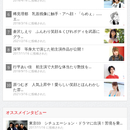
2016/4/16 に投稿された
稀見理都 乳首残像に触手・アヘ顔・「らめぇ」……
エ...
2018/3/16 に投稿された
倉沢しえり ふんわり笑顔＆くびれボディを武器に
グラ...
2021/2/16 に投稿された
深琴 等身大で演じた初主演作品が公開！
2017/11/16 に投稿された
行平あい佳 初主演で大胆な体当たり艶技を…
2018/9/15 に投稿された
原つむぎ 人気上昇中！愛らしい笑顔とほんわかし
た雰...
2021/3/16 に投稿された
オススメインタビュー
東京03 シチュエーション・ドラマに出演！苦境を乗...
2017/11/16 に投稿された