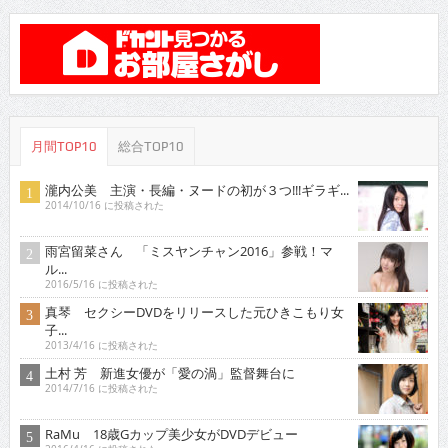
月間TOP10
総合TOP10
瀧内公美 主演・長編・ヌードの初が３つ!!!ギラギ...
2014/10/16 に投稿された
雨宮留菜さん 「ミスヤンチャン2016」参戦！マ
ル...
2016/5/16 に投稿された
真琴 セクシーDVDをリリースした元ひきこもり女
子...
2013/4/16 に投稿された
土村 芳 新進女優が「愛の渦」監督舞台に
2014/7/16 に投稿された
RaMu 18歳Gカップ美少女がDVDデビュー