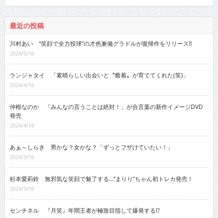
最近の投稿
川村あい “笑顔で全力投球”の才色兼備グラドルが復帰作をリリース!!
2024/5/16
ランジャタイ 「素晴らしい出会いと〝癒着〟が育ててくれた(笑)」
2024/4/16
仲根なのか 「みんなの言うことは絶対！」が合言葉の新作イメージDVD
発売
2024/4/16
あぁ～しらき 男かな？女かな？「ずっとフザけていたい！」
2024/3/16
杉本愛莉鈴 無邪気な笑顔で魅了する…“まりり”ちゃん初トレカ発売！
2024/3/16
センチネル 『月笑』年間王者が極致目指して爆発する!?