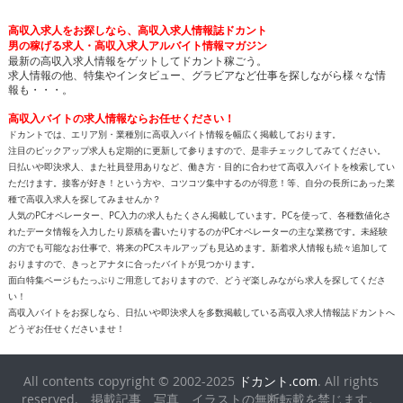
高収入求人をお探しなら、高収入求人情報誌ドカント
男の稼げる求人・高収入求人アルバイト情報マガジン
最新の高収入求人情報をゲットしてドカント稼ごう。
求人情報の他、特集やインタビュー、グラビアなど仕事を探しながら様々な情
報も・・・。
高収入バイトの求人情報ならお任せください！
ドカントでは、エリア別・業種別に高収入バイト情報を幅広く掲載しております。
注目のピックアップ求人も定期的に更新して参りますので、是非チェックしてみてください。
日払いや即決求人、また社員登用ありなど、働き方・目的に合わせて高収入バイトを検索してい
ただけます。接客が好き！という方や、コツコツ集中するのが得意！等、自分の長所にあった業
種で高収入求人を探してみませんか？
人気のPCオペレーター、PC入力の求人もたくさん掲載しています。PCを使って、各種数値化さ
れたデータ情報を入力したり原稿を書いたりするのがPCオペレーターの主な業務です。未経験
の方でも可能なお仕事で、将来のPCスキルアップも見込めます。新着求人情報も続々追加して
おりますので、きっとアナタに合ったバイトが見つかります。
面白特集ページもたっぷりご用意しておりますので、どうぞ楽しみながら求人を探してくださ
い！
高収入バイトをお探しなら、日払いや即決求人を多数掲載している高収入求人情報誌ドカントへ
どうぞお任せくださいませ！
All contents copyright © 2002-2025
ドカント.com
. All rights
reserved. 掲載記事、写真、イラストの無断転載を禁じます。