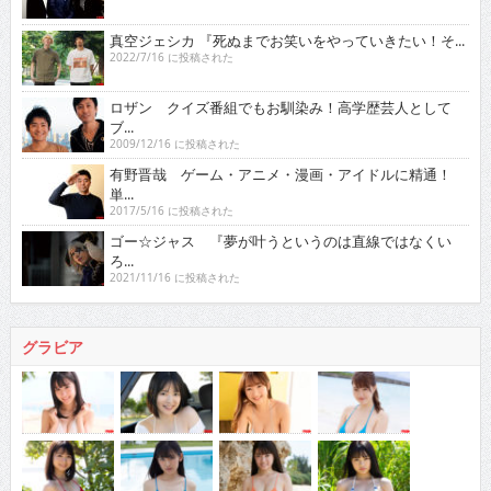
真空ジェシカ 『死ぬまでお笑いをやっていきたい！そ...
2022/7/16 に投稿された
ロザン クイズ番組でもお馴染み！高学歴芸人として
ブ...
2009/12/16 に投稿された
有野晋哉 ゲーム・アニメ・漫画・アイドルに精通！
単...
2017/5/16 に投稿された
ゴー☆ジャス 『夢が叶うというのは直線ではなくい
ろ...
2021/11/16 に投稿された
グラビア