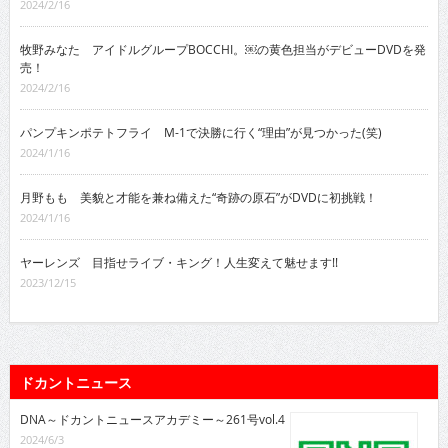
2024/2/16
牧野みなた アイドルグループBOCCHI。￼の黄色担当がデビューDVDを発
売！
2024/2/16
パンプキンポテトフライ M-1で決勝に行く“理由”が見つかった(笑)
2024/1/16
月野もも 美貌と才能を兼ね備えた“奇跡の原石”がDVDに初挑戦！
2024/1/16
ヤーレンズ 目指せライブ・キング！人生変えて魅せます!!
2023/12/15
ドカントニュース
DNA～ドカントニュースアカデミー～261号vol.4
2024/6/3