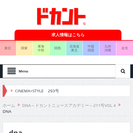
求人情報はこちら
東海
北海道
中国
九州
東京
関東
関西
在宅
中部
東北
四国
沖縄
Menu
CINEMA×STYLE 293号
CINEMA×STYLE 292号
ホーム
DNA～ドカントニュースアカデミー～211号VOL.4
DNA
CINEMA×STYLE 291号
CINEMA×STYLE 290号
dna