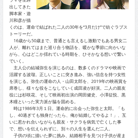
出してきた
脚本家・遊
川和彦が描
くのは、運命で結ばれた二人の30年を“3月だけ”で紡ぐラブス
トーリーだ。
16歳から50歳まで、普通とも言えるし激動でもある男女二
人が、離れてはまた巡り合う物語を、暖かな季節に向かいな
がら、心はどこか揺れている時期を、ひそかなる想いで繋い
でいく。
主人公の結城弥生を演じるのは、数多くのドラマや映画で
活躍する波瑠。正しいことに突き進み、強い信念を持つ女性
を演じる。弥生の運命の人・山田太郎を、2019年の映画賞を
席巻し、様々な役をこなしていく成田凌が好演。二人の親友
役には杉咲花、そして映画初出演の岡田健史、小澤征悦、黒
木瞳といった実力派が脇を固める。
時は1986年3月１日。運命的に出会った弥生と太郎。「も
し、40過ぎても独身だったら、俺が結婚してやるよ！」、互
いに惹かれ合いながらも親友・サクラを病気で亡くした事
で、想いを伝えられずに、別々の人生を選んだ二人。
子供の頃に描いた夢に挑み、結婚相手を見つけ子供が産ま