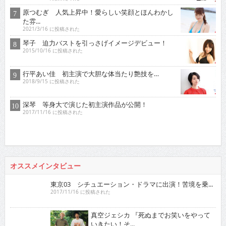
た雰...
2021/3/16 に投稿された
琴子 迫力バストを引っさげイメージデビュー！
2015/10/16 に投稿された
行平あい佳 初主演で大胆な体当たり艶技を…
2018/9/15 に投稿された
深琴 等身大で演じた初主演作品が公開！
2017/11/16 に投稿された
オススメインタビュー
東京03 シチュエーション・ドラマに出演！苦境を乗...
2017/11/16 に投稿された
真空ジェシカ 『死ぬまでお笑いをやっていきたい！そ...
2022/7/16 に投稿された
ロザン クイズ番組でもお馴染み！高学歴芸人として