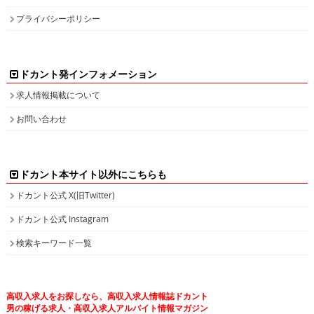
ドカント発インフォメーション
求人情報掲載について
お問い合わせ
ドカント本サイト以外にこちらも
ドカント公式 X(旧Twitter)
ドカント公式 Instagram
検索キーワード一覧
高収入求人をお探しなら、高収入求人情報誌ドカント
男の稼げる求人・高収入求人アルバイト情報マガジン
最新の高収入求人情報をゲットしてドカント稼ごう。
求人情報の他、特集やインタビュー、グラビアなど仕事を探しながら様々な情
報も・・・。