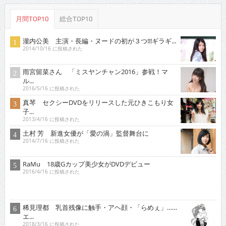
月間TOP10
総合TOP10
瀧内公美 主演・長編・ヌードの初が３つ!!!ギラギ...
2014/10/16 に投稿された
雨宮留菜さん 「ミスヤンチャン2016」参戦！マ
ル...
2016/5/16 に投稿された
真琴 セクシーDVDをリリースした元ひきこもり女
子...
2013/4/16 に投稿された
土村 芳 新進女優が「愛の渦」監督舞台に
2014/7/16 に投稿された
RaMu 18歳Gカップ美少女がDVDデビュー
2016/4/16 に投稿された
稀見理都 乳首残像に触手・アヘ顔・「らめぇ」……
エ...
2018/3/16 に投稿された
原つむぎ 人気上昇中！愛らしい笑顔とほんわかし