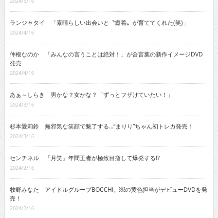
2024/5/16
ランジャタイ 「素晴らしい出会いと〝癒着〟が育ててくれた(笑)」
2024/4/16
仲根なのか 「みんなの言うことは絶対！」が合言葉の新作イメージDVD
発売
2024/4/16
あぁ～しらき 男かな？女かな？「ずっとフザけていたい！」
2024/3/16
杉本愛莉鈴 無邪気な笑顔で魅了する…“まりり”ちゃん初トレカ発売！
2024/3/16
センチネル 『月笑』年間王者が極致目指して爆発する!?
2024/2/16
牧野みなた アイドルグループBOCCHI。￼の黄色担当がデビューDVDを発
売！
2024/2/16