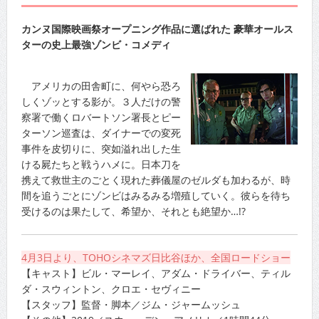
カンヌ国際映画祭オープニング作品に選ばれた 豪華オールス
ターの史上最強ゾンビ・コメディ
アメリカの田舎町に、何やら恐ろ
しくゾッとする影が。３人だけの警
察署で働くロバートソン署長とピー
ターソン巡査は、ダイナーでの変死
事件を皮切りに、突如溢れ出した生
ける屍たちと戦うハメに。日本刀を
携えて救世主のごとく現れた葬儀屋のゼルダも加わるが、時
間を追うごとにゾンビはみるみる増殖していく。彼らを待ち
受けるのは果たして、希望か、それとも絶望か…!?
4月3日より、TOHOシネマズ日比谷ほか、全国ロードショー
【キャスト】ビル・マーレイ、アダム・ドライバー、ティル
ダ・スウィントン、クロエ・セヴィニー
【スタッフ】監督・脚本／ジム・ジャームッシュ