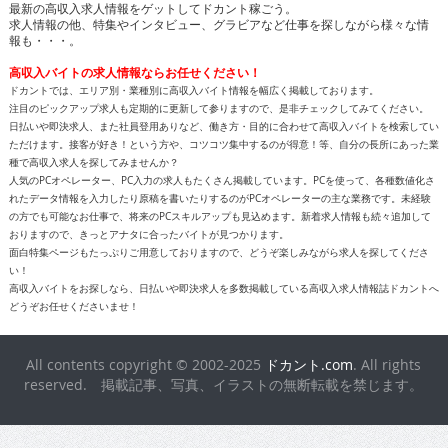
高収入バイトの求人情報ならお任せください！
ドカントでは、エリア別・業種別に高収入バイト情報を幅広く掲載しております。
注目のピックアップ求人も定期的に更新して参りますので、是非チェックしてみてください。
日払いや即決求人、また社員登用ありなど、働き方・目的に合わせて高収入バイトを検索してい
ただけます。接客が好き！という方や、コツコツ集中するのが得意！等、自分の長所にあった業
種で高収入求人を探してみませんか？
人気のPCオペレーター、PC入力の求人もたくさん掲載しています。PCを使って、各種数値化さ
れたデータ情報を入力したり原稿を書いたりするのがPCオペレーターの主な業務です。未経験
の方でも可能なお仕事で、将来のPCスキルアップも見込めます。新着求人情報も続々追加して
おりますので、きっとアナタに合ったバイトが見つかります。
面白特集ページもたっぷりご用意しておりますので、どうぞ楽しみながら求人を探してくださ
い！
高収入バイトをお探しなら、日払いや即決求人を多数掲載している高収入求人情報誌ドカントへ
どうぞお任せくださいませ！
All contents copyright © 2002-2025
ドカント.com
. All rights
reserved. 掲載記事、写真、イラストの無断転載を禁じます。