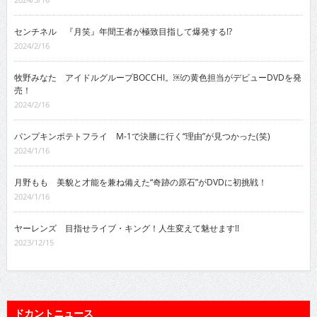
センチネル 『月笑』年間王者が極致目指して爆発する!?
2024/2/16
牧野みなた アイドルグループBOCCHI。￼の黄色担当がデビューDVDを発
売！
2024/2/16
パンプキンポテトフライ M-1で決勝に行く“理由”が見つかった(笑)
2024/1/16
月野もも 美貌と才能を兼ね備えた“奇跡の原石”がDVDに初挑戦！
2024/1/16
ヤーレンズ 目指せライブ・キング！人生変えて魅せます!!
2023/12/15
ドカントニュース