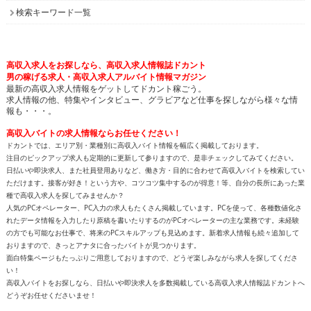
検索キーワード一覧
高収入求人をお探しなら、高収入求人情報誌ドカント
男の稼げる求人・高収入求人アルバイト情報マガジン
最新の高収入求人情報をゲットしてドカント稼ごう。
求人情報の他、特集やインタビュー、グラビアなど仕事を探しながら様々な情
報も・・・。
高収入バイトの求人情報ならお任せください！
ドカントでは、エリア別・業種別に高収入バイト情報を幅広く掲載しております。
注目のピックアップ求人も定期的に更新して参りますので、是非チェックしてみてください。
日払いや即決求人、また社員登用ありなど、働き方・目的に合わせて高収入バイトを検索してい
ただけます。接客が好き！という方や、コツコツ集中するのが得意！等、自分の長所にあった業
種で高収入求人を探してみませんか？
人気のPCオペレーター、PC入力の求人もたくさん掲載しています。PCを使って、各種数値化さ
れたデータ情報を入力したり原稿を書いたりするのがPCオペレーターの主な業務です。未経験
の方でも可能なお仕事で、将来のPCスキルアップも見込めます。新着求人情報も続々追加して
おりますので、きっとアナタに合ったバイトが見つかります。
面白特集ページもたっぷりご用意しておりますので、どうぞ楽しみながら求人を探してくださ
い！
高収入バイトをお探しなら、日払いや即決求人を多数掲載している高収入求人情報誌ドカントへ
どうぞお任せくださいませ！