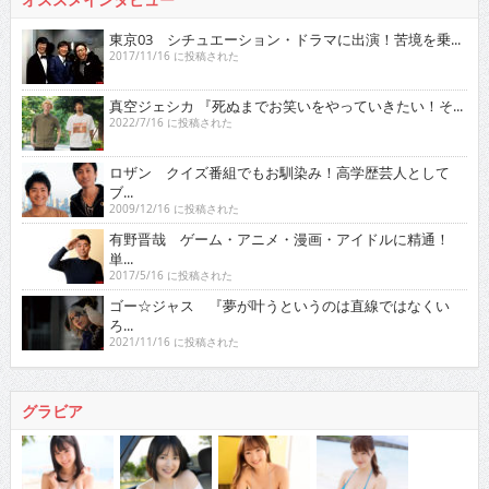
東京03 シチュエーション・ドラマに出演！苦境を乗...
2017/11/16 に投稿された
真空ジェシカ 『死ぬまでお笑いをやっていきたい！そ...
2022/7/16 に投稿された
ロザン クイズ番組でもお馴染み！高学歴芸人として
ブ...
2009/12/16 に投稿された
有野晋哉 ゲーム・アニメ・漫画・アイドルに精通！
単...
2017/5/16 に投稿された
ゴー☆ジャス 『夢が叶うというのは直線ではなくい
ろ...
2021/11/16 に投稿された
グラビア