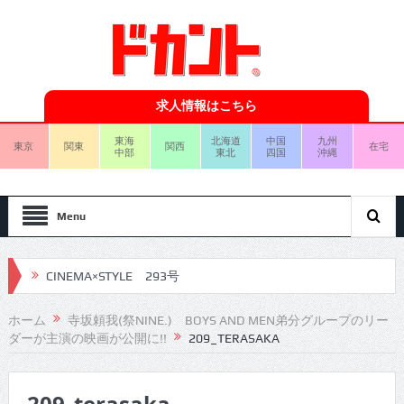
求人情報はこちら
東海
北海道
中国
九州
東京
関東
関西
在宅
中部
東北
四国
沖縄
Menu
CINEMA×STYLE 293号
CINEMA×STYLE 292号
ホーム
寺坂頼我(祭NINE.) BOYS AND MEN弟分グループのリー
ダーが主演の映画が公開に!!
209_TERASAKA
CINEMA×STYLE 291号
CINEMA×STYLE 290号