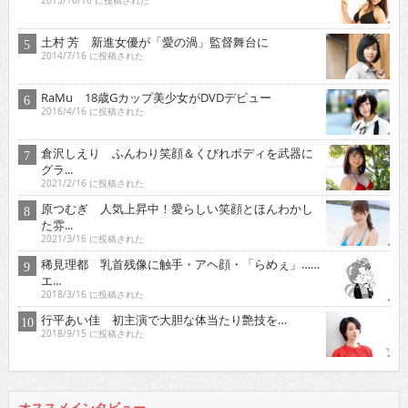
2015/10/16 に投稿された
土村 芳 新進女優が「愛の渦」監督舞台に
2014/7/16 に投稿された
RaMu 18歳Gカップ美少女がDVDデビュー
2016/4/16 に投稿された
倉沢しえり ふんわり笑顔＆くびれボディを武器に
グラ...
2021/2/16 に投稿された
原つむぎ 人気上昇中！愛らしい笑顔とほんわかし
た雰...
2021/3/16 に投稿された
稀見理都 乳首残像に触手・アヘ顔・「らめぇ」……
エ...
2018/3/16 に投稿された
行平あい佳 初主演で大胆な体当たり艶技を…
2018/9/15 に投稿された
オススメインタビュー