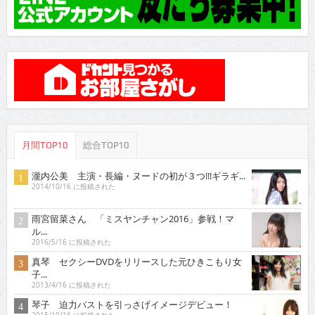
月間TOP10
総合TOP10
瀧内公美 主演・長編・ヌードの初が３つ!!!ギラギ...
2014/10/16 に投稿された
雨宮留菜さん 「ミスヤンチャン2016」参戦！マ
ル...
2016/5/16 に投稿された
真琴 セクシーDVDをリリースした元ひきこもり女
子...
2013/4/16 に投稿された
琴子 迫力バストを引っさげイメージデビュー！