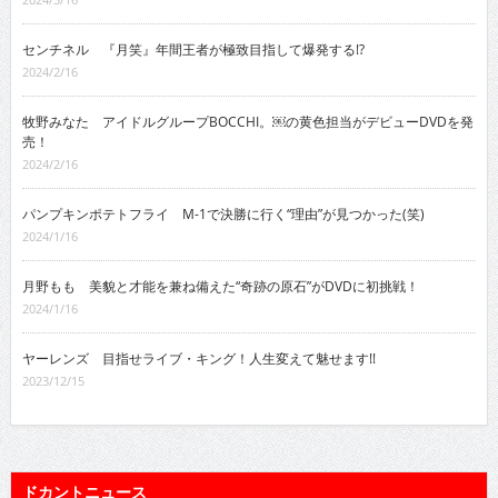
センチネル 『月笑』年間王者が極致目指して爆発する!?
2024/2/16
牧野みなた アイドルグループBOCCHI。￼の黄色担当がデビューDVDを発
売！
2024/2/16
パンプキンポテトフライ M-1で決勝に行く“理由”が見つかった(笑)
2024/1/16
月野もも 美貌と才能を兼ね備えた“奇跡の原石”がDVDに初挑戦！
2024/1/16
ヤーレンズ 目指せライブ・キング！人生変えて魅せます!!
2023/12/15
ドカントニュース