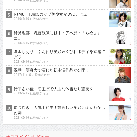
2014/7/16 に投稿された
RaMu 18歳Gカップ美少女がDVDデビュー
2016/4/16 に投稿された
稀見理都 乳首残像に触手・アヘ顔・「らめぇ」……
エ...
2018/3/16 に投稿された
倉沢しえり ふんわり笑顔＆くびれボディを武器に
グラ...
2021/2/16 に投稿された
深琴 等身大で演じた初主演作品が公開！
2017/11/16 に投稿された
行平あい佳 初主演で大胆な体当たり艶技を…
2018/9/15 に投稿された
原つむぎ 人気上昇中！愛らしい笑顔とほんわかし
た雰...
2021/3/16 に投稿された
オススメインタビュー