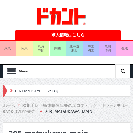
求人情報はこちら
東海
北海道
中国
九州
東京
関東
関西
在宅
中部
東北
四国
沖縄
Menu
CINEMA×STYLE 293号
CINEMA×STYLE 292号
ホーム
松川千紘 衝撃映像連発のエロティック・ホラーがBLU-
RAY＆DVDで発売!!
208_MATSUKAWA_MAIN
CINEMA×STYLE 291号
CINEMA×STYLE 290号