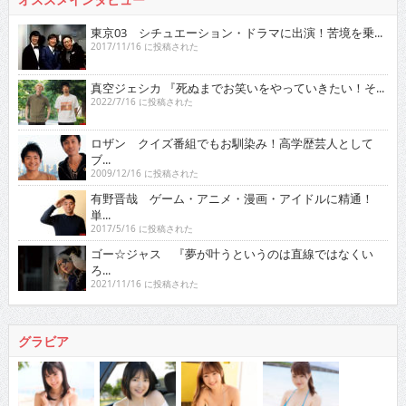
東京03 シチュエーション・ドラマに出演！苦境を乗...
2017/11/16 に投稿された
真空ジェシカ 『死ぬまでお笑いをやっていきたい！そ...
2022/7/16 に投稿された
ロザン クイズ番組でもお馴染み！高学歴芸人として
ブ...
2009/12/16 に投稿された
有野晋哉 ゲーム・アニメ・漫画・アイドルに精通！
単...
2017/5/16 に投稿された
ゴー☆ジャス 『夢が叶うというのは直線ではなくい
ろ...
2021/11/16 に投稿された
グラビア