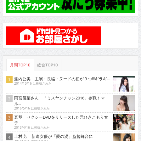
月間TOP10
総合TOP10
瀧内公美 主演・長編・ヌードの初が３つ!!!ギラギ...
2014/10/16 に投稿された
雨宮留菜さん 「ミスヤンチャン2016」参戦！マ
ル...
2016/5/16 に投稿された
真琴 セクシーDVDをリリースした元ひきこもり女
子...
2013/4/16 に投稿された
土村 芳 新進女優が「愛の渦」監督舞台に