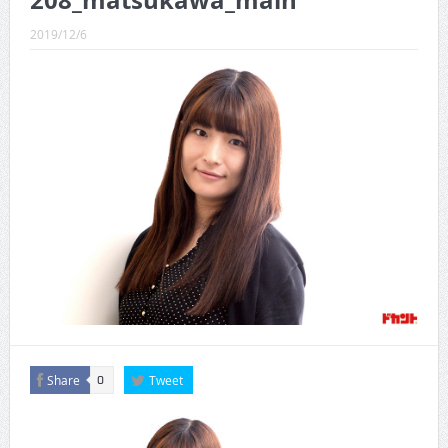
208_matsukawa_main
CINEMA×STYLE 289号
2019/12/6
CINEMA×STYLE 288号
CINEMA×STYLE 287号
CINEMA×STYLE 286号
CINEMA×STYLE 285号
CINEMA×STYLE 294号
Share
Tweet
0