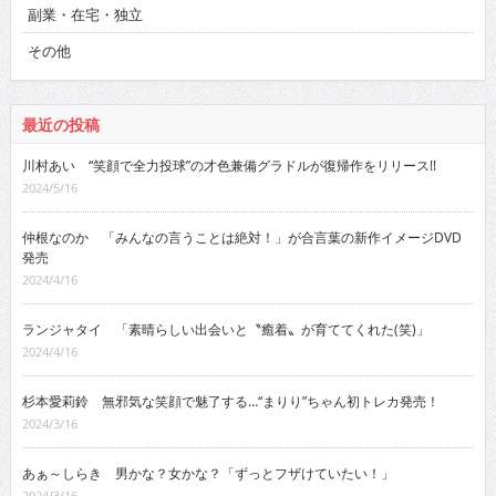
副業・在宅・独立
その他
最近の投稿
川村あい “笑顔で全力投球”の才色兼備グラドルが復帰作をリリース!!
2024/5/16
仲根なのか 「みんなの言うことは絶対！」が合言葉の新作イメージDVD
発売
2024/4/16
ランジャタイ 「素晴らしい出会いと〝癒着〟が育ててくれた(笑)」
2024/4/16
杉本愛莉鈴 無邪気な笑顔で魅了する…“まりり”ちゃん初トレカ発売！
2024/3/16
あぁ～しらき 男かな？女かな？「ずっとフザけていたい！」
2024/3/16