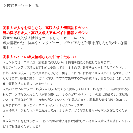
検索キーワード一覧
高収入求人をお探しなら、高収入求人情報誌ドカント
男の稼げる求人・高収入求人アルバイト情報マガジン
最新の高収入求人情報をゲットしてドカント稼ごう。
求人情報の他、特集やインタビュー、グラビアなど仕事を探しながら様々な情
報も・・・。
高収入バイトの求人情報ならお任せください！
ドカントでは、エリア別・業種別に高収入バイト情報を幅広く掲載しております。
注目のピックアップ求人も定期的に更新して参りますので、是非チェックしてみてください。
日払いや即決求人、また社員登用ありなど、働き方・目的に合わせて高収入バイトを検索してい
ただけます。接客が好き！という方や、コツコツ集中するのが得意！等、自分の長所にあった業
種で高収入求人を探してみませんか？
人気のPCオペレーター、PC入力の求人もたくさん掲載しています。PCを使って、各種数値化さ
れたデータ情報を入力したり原稿を書いたりするのがPCオペレーターの主な業務です。未経験
の方でも可能なお仕事で、将来のPCスキルアップも見込めます。新着求人情報も続々追加して
おりますので、きっとアナタに合ったバイトが見つかります。
面白特集ページもたっぷりご用意しておりますので、どうぞ楽しみながら求人を探してくださ
い！
高収入バイトをお探しなら、日払いや即決求人を多数掲載している高収入求人情報誌ドカントへ
どうぞお任せくださいませ！