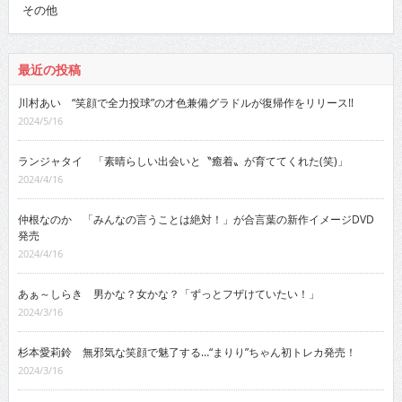
その他
最近の投稿
川村あい “笑顔で全力投球”の才色兼備グラドルが復帰作をリリース!!
2024/5/16
ランジャタイ 「素晴らしい出会いと〝癒着〟が育ててくれた(笑)」
2024/4/16
仲根なのか 「みんなの言うことは絶対！」が合言葉の新作イメージDVD
発売
2024/4/16
あぁ～しらき 男かな？女かな？「ずっとフザけていたい！」
2024/3/16
杉本愛莉鈴 無邪気な笑顔で魅了する…“まりり”ちゃん初トレカ発売！
2024/3/16