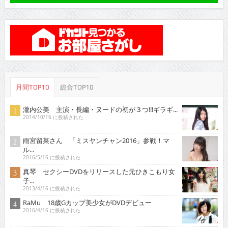
月間TOP10
総合TOP10
瀧内公美 主演・長編・ヌードの初が３つ!!!ギラギ...
2014/10/16 に投稿された
雨宮留菜さん 「ミスヤンチャン2016」参戦！マ
ル...
2016/5/16 に投稿された
真琴 セクシーDVDをリリースした元ひきこもり女
子...
2013/4/16 に投稿された
RaMu 18歳Gカップ美少女がDVDデビュー
2016/4/16 に投稿された