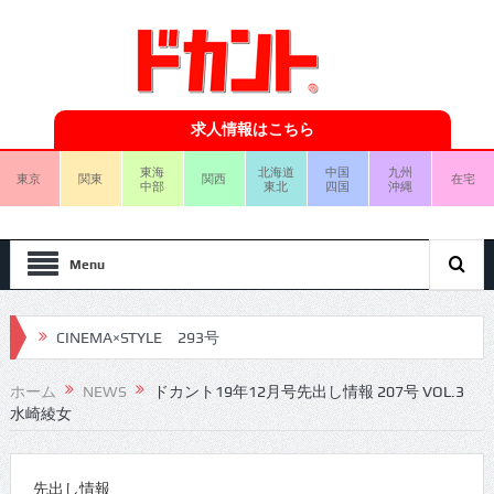
求人情報はこちら
東海
北海道
中国
九州
東京
関東
関西
在宅
中部
東北
四国
沖縄
Menu
CINEMA×STYLE 293号
CINEMA×STYLE 292号
ホーム
NEWS
ドカント19年12月号先出し情報 207号 VOL.3
水崎綾女
CINEMA×STYLE 291号
CINEMA×STYLE 290号
先出し情報