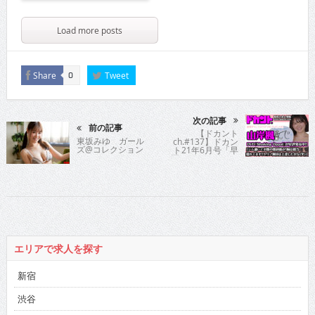
Load more posts
Share
Tweet
0
次の記事
前の記事
【ドカント
東坂みゆ ガール
ch.#137】ドカン
ズ@コレクション
ト21年6月号「早
耳！エンタメ・イ
ンタビュー563」
山岸楓さんの動画
第3弾！
エリアで求人を探す
新宿
渋谷