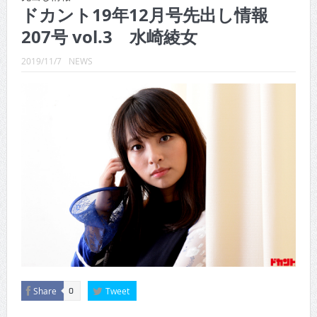
CINEMA×STYLE 289号
ドカント19年12月号先出し情報
207号 vol.3 水崎綾女
CINEMA×STYLE 288号
CINEMA×STYLE 287号
2019/11/7
NEWS
CINEMA×STYLE 286号
CINEMA×STYLE 285号
CINEMA×STYLE 294号
Share
Tweet
0