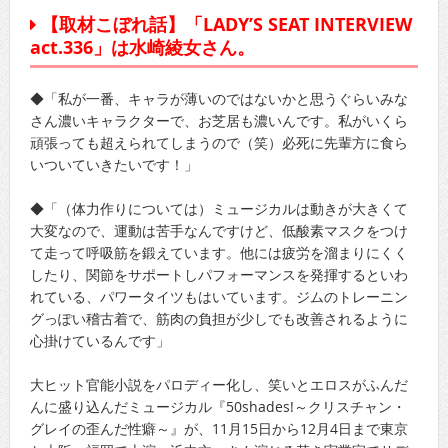
【取材こぼれ話】「LADY’S SEAT INTERVIEW
act.336」は水崎綾女さん。
◆「私が一番、キャラが薄いのではないかと思うぐらいみな
さん濃いキャラクターで、お芝居も濃いんです。私がいくら
頑張っても超えられてしまうので（笑）必死に先輩方に食ら
いついていきたいです！」
◆「（体力作りについては）ミュージカルは動きが大きくて
大変なので、運動は苦手なんですけど、低酸素マスクをつけ
て走って呼吸筋を鍛えています。他には疲労を溜まりにくく
したり、関節をサポートしパフォーマンスを発揮するといわ
れている、パワータイツもはいています。ジムのトレーニン
グっぽい稽古着で、筋肉の負担が少しでも改善されるように
心掛けているんです」
大ヒット官能小説をパロディー化し、笑いとエロスがふんだ
んに盛り込んだミュージカル『50shades!～クリスチャン・
グレイの歪んだ性癖～』が、11月15日から12月4日まで東京