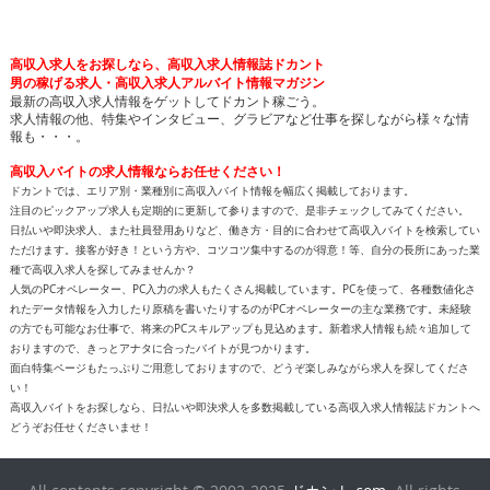
高収入求人をお探しなら、高収入求人情報誌ドカント
男の稼げる求人・高収入求人アルバイト情報マガジン
最新の高収入求人情報をゲットしてドカント稼ごう。
求人情報の他、特集やインタビュー、グラビアなど仕事を探しながら様々な情
報も・・・。
高収入バイトの求人情報ならお任せください！
ドカントでは、エリア別・業種別に高収入バイト情報を幅広く掲載しております。
注目のピックアップ求人も定期的に更新して参りますので、是非チェックしてみてください。
日払いや即決求人、また社員登用ありなど、働き方・目的に合わせて高収入バイトを検索してい
ただけます。接客が好き！という方や、コツコツ集中するのが得意！等、自分の長所にあった業
種で高収入求人を探してみませんか？
人気のPCオペレーター、PC入力の求人もたくさん掲載しています。PCを使って、各種数値化さ
れたデータ情報を入力したり原稿を書いたりするのがPCオペレーターの主な業務です。未経験
の方でも可能なお仕事で、将来のPCスキルアップも見込めます。新着求人情報も続々追加して
おりますので、きっとアナタに合ったバイトが見つかります。
面白特集ページもたっぷりご用意しておりますので、どうぞ楽しみながら求人を探してくださ
い！
高収入バイトをお探しなら、日払いや即決求人を多数掲載している高収入求人情報誌ドカントへ
どうぞお任せくださいませ！