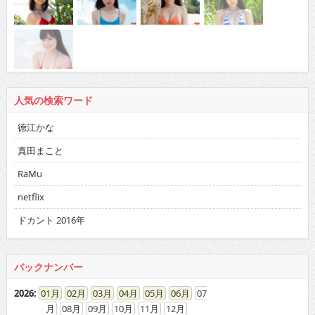
人気の検索ワード
徳江かな
真田まこと
RaMu
netflix
ドカント 2016年
バックナンバー
2026
:
01
02
03
04
05
06
07
08
09
10
11
12