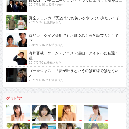
東京03 シチュエーション・ドラマに出演！苦境を乗...
2017/11/16 に投稿された
真空ジェシカ 『死ぬまでお笑いをやっていきたい！そ...
2022/7/16 に投稿された
ロザン クイズ番組でもお馴染み！高学歴芸人として
ブ...
2009/12/16 に投稿された
有野晋哉 ゲーム・アニメ・漫画・アイドルに精通！
単...
2017/5/16 に投稿された
ゴー☆ジャス 『夢が叶うというのは直線ではなくい
ろ...
2021/11/16 に投稿された
グラビア