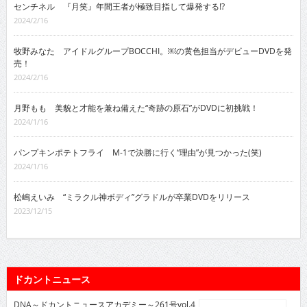
センチネル 『月笑』年間王者が極致目指して爆発する!?
2024/2/16
牧野みなた アイドルグループBOCCHI。￼の黄色担当がデビューDVDを発
売！
2024/2/16
月野もも 美貌と才能を兼ね備えた“奇跡の原石”がDVDに初挑戦！
2024/1/16
パンプキンポテトフライ M-1で決勝に行く“理由”が見つかった(笑)
2024/1/16
松嶋えいみ “ミラクル神ボディ”グラドルが卒業DVDをリリース
2023/12/15
ドカントニュース
DNA～ドカントニュースアカデミー～261号vol.4