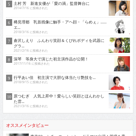
土村 芳 新進女優が「愛の渦」監督舞台に
2014/7/16 に投稿された
稀見理都 乳首残像に触手・アヘ顔・「らめぇ」……
エ...
2018/3/16 に投稿された
倉沢しえり ふんわり笑顔＆くびれボディを武器に
グラ...
2021/2/16 に投稿された
深琴 等身大で演じた初主演作品が公開！
2017/11/16 に投稿された
行平あい佳 初主演で大胆な体当たり艶技を…
2018/9/15 に投稿された
原つむぎ 人気上昇中！愛らしい笑顔とほんわかし
た雰...
2021/3/16 に投稿された
オススメインタビュー