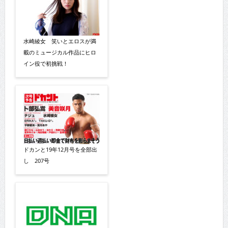
水崎綾女 笑いとエロスが満
載のミュージカル作品にヒロ
イン役で初挑戦！
ドカンと19年12月号を全部出
し 207号