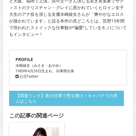
と大阪、福岡で上演。浜中文一さん演じる若き実業家でサデ
ィストのクリスチャン・グレイに惹かれていくヒロイン女子
大生のアナ役を演じる女優水崎綾女さんが「爽やかなエロス
が描かれています」と語る本作の見どころとは。芸歴15年間
で培われたストイックな仕事観や“偏愛”しているモノについて
もインタビュー！
PROFILE
水崎綾女（みさき・あやめ）
1989年4月26日生まれ、兵庫県出身
公式Twitter
【関連リンク】夜の仕事で男を磨け！キャバクラの求
人はこちら
この記事の関連ページ