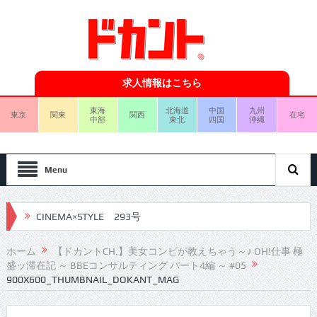
求人情報はこちら
東海
北海道
中国
九州
東京
関東
関西
在宅
中部
東北
四国
沖縄
Menu
CINEMA×STYLE 293号
CINEMA×STYLE 292号
ホーム
【ドカントCH.】美女コンビが教えちゃう～♪ OH!仕事 極
盛ッ滞在記 ～ BBEコンサルティング パート4編 ～ #05
CINEMA×STYLE 291号
900X600_THUMBNAIL_DOKANT_MAG
CINEMA×STYLE 290号