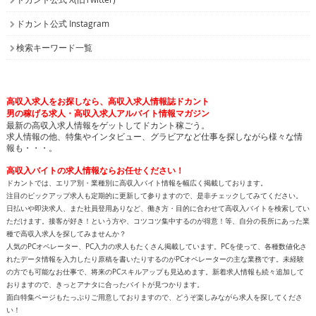
ドカント公式 Instagram
検索キーワード一覧
高収入求人をお探しなら、高収入求人情報誌ドカント
男の稼げる求人・高収入求人アルバイト情報マガジン
最新の高収入求人情報をゲットしてドカント稼ごう。
求人情報の他、特集やインタビュー、グラビアなど仕事を探しながら様々な情
報も・・・。
高収入バイトの求人情報ならお任せください！
ドカントでは、エリア別・業種別に高収入バイト情報を幅広く掲載しております。
注目のピックアップ求人も定期的に更新して参りますので、是非チェックしてみてください。
日払いや即決求人、また社員登用ありなど、働き方・目的に合わせて高収入バイトを検索してい
ただけます。接客が好き！という方や、コツコツ集中するのが得意！等、自分の長所にあった業
種で高収入求人を探してみませんか？
人気のPCオペレーター、PC入力の求人もたくさん掲載しています。PCを使って、各種数値化さ
れたデータ情報を入力したり原稿を書いたりするのがPCオペレーターの主な業務です。未経験
の方でも可能なお仕事で、将来のPCスキルアップも見込めます。新着求人情報も続々追加して
おりますので、きっとアナタに合ったバイトが見つかります。
面白特集ページもたっぷりご用意しておりますので、どうぞ楽しみながら求人を探してくださ
い！