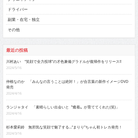
ドライバー
副業・在宅・独立
その他
最近の投稿
川村あい “笑顔で全力投球”の才色兼備グラドルが復帰作をリリース!!
2024/5/16
仲根なのか 「みんなの言うことは絶対！」が合言葉の新作イメージDVD
発売
2024/4/16
ランジャタイ 「素晴らしい出会いと〝癒着〟が育ててくれた(笑)」
2024/4/16
杉本愛莉鈴 無邪気な笑顔で魅了する…“まりり”ちゃん初トレカ発売！
2024/3/16