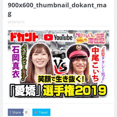
CINEMA×STYLE 289号
900x600_thumbnail_dokant_ma
g
CINEMA×STYLE 288号
2019/10/15
CINEMA×STYLE 287号
CINEMA×STYLE 286号
CINEMA×STYLE 285号
CINEMA×STYLE 294号
Share
Tweet
0