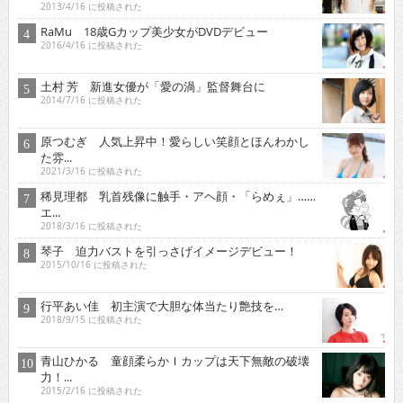
2013/4/16 に投稿された
RaMu 18歳Gカップ美少女がDVDデビュー
2016/4/16 に投稿された
土村 芳 新進女優が「愛の渦」監督舞台に
2014/7/16 に投稿された
原つむぎ 人気上昇中！愛らしい笑顔とほんわかし
た雰...
2021/3/16 に投稿された
稀見理都 乳首残像に触手・アヘ顔・「らめぇ」……
エ...
2018/3/16 に投稿された
琴子 迫力バストを引っさげイメージデビュー！
2015/10/16 に投稿された
行平あい佳 初主演で大胆な体当たり艶技を…
2018/9/15 に投稿された
青山ひかる 童顔柔らかＩカップは天下無敵の破壊
力！...
2015/2/16 に投稿された