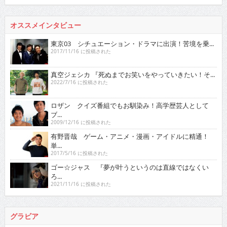
オススメインタビュー
東京03 シチュエーション・ドラマに出演！苦境を乗...
2017/11/16 に投稿された
真空ジェシカ 『死ぬまでお笑いをやっていきたい！そ...
2022/7/16 に投稿された
ロザン クイズ番組でもお馴染み！高学歴芸人として
ブ...
2009/12/16 に投稿された
有野晋哉 ゲーム・アニメ・漫画・アイドルに精通！
単...
2017/5/16 に投稿された
ゴー☆ジャス 『夢が叶うというのは直線ではなくい
ろ...
2021/11/16 に投稿された
グラビア