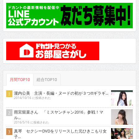
月間TOP10
総合TOP10
瀧内公美 主演・長編・ヌードの初が３つ!!!ギラギ...
2014/10/16 に投稿された
雨宮留菜さん 「ミスヤンチャン2016」参戦！マ
ル...
2016/5/16 に投稿された
真琴 セクシーDVDをリリースした元ひきこもり女
子...