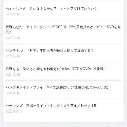
あぁ～しらき 男かな？女かな？「ずっとフザけていたい！」
2024/3/16
牧野みなた アイドルグループBOCCHI。￼の黄色担当がデビューDVDを発
売！
2024/2/16
センチネル 『月笑』年間王者が極致目指して爆発する!?
2024/2/16
月野もも 美貌と才能を兼ね備えた“奇跡の原石”がDVDに初挑戦！
2024/1/16
パンプキンポテトフライ M-1で決勝に行く“理由”が見つかった(笑)
2024/1/16
ヤーレンズ 目指せライブ・キング！人生変えて魅せます!!
2023/12/15