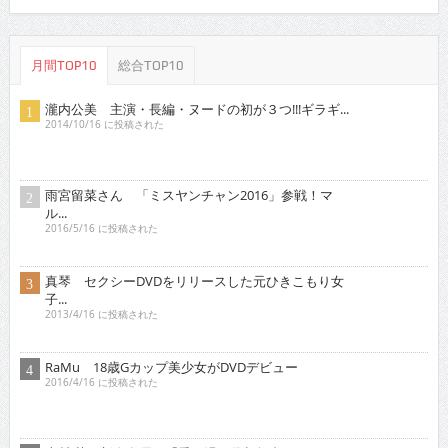
稀見理都 乳首残像に触手・アヘ顔・「らめぇ」……
エ...
2018/3/16 に投稿された
琴子 迫力バストを引っさげイメージデビュー！
2015/10/16 に投稿された
行平あい佳 初主演で大胆な体当たり艶技を…
2018/9/15 に投稿された
青山ひかる 童顔柔らかＩカップは天下無敵の破壊
力！...
2015/2/16 に投稿された
オススメインタビュー