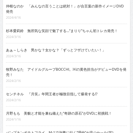
仲根なのか 「みんなの言うことは絶対！」が合言葉の新作イメージDVD
発売
2024/4/16
杉本愛莉鈴 無邪気な笑顔で魅了する…“まりり”ちゃん初トレカ発売！
2024/3/16
あぁ～しらき 男かな？女かな？「ずっとフザけていたい！」
2024/3/16
牧野みなた アイドルグループBOCCHI。￼の黄色担当がデビューDVDを発
売！
2024/2/16
センチネル 『月笑』年間王者が極致目指して爆発する!?
2024/2/16
月野もも 美貌と才能を兼ね備えた“奇跡の原石”がDVDに初挑戦！
2024/1/16
パンプキンポテトフライ M-1で決勝に行く“理由”が見つかった(笑)