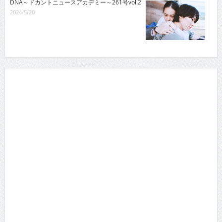
DNA～ドカントニュースアカデミー～261号vol.2
2024/5/20
月間TOP10
総合TOP10
瀧内公美 主演・長編・ヌードの初が３つ!!!ギラギ...