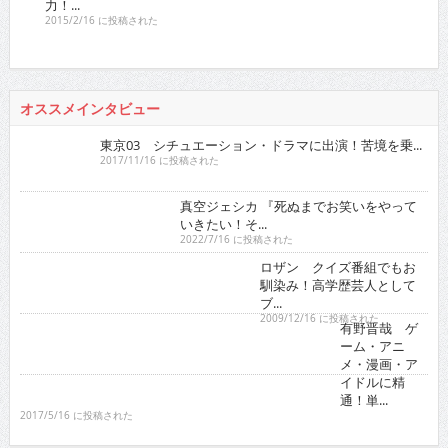
人気の検索ワード
徳江かな
RaMu
真田まこと
netflix
ドカント 2016年
バックナンバー
2026
:
01
02
03
04
05
06
07
08
09
10
11
12