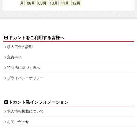
高収入求人をお探しなら、高収入求人情報誌ドカント
男の稼げる求人・高収入求人アルバイト情報マガジン
最新の高収入求人情報をゲットしてドカント稼ごう。
求人情報の他、特集やインタビュー、グラビアなど仕事を探しながら様々な情
報も・・・。
高収入バイトの求人情報ならお任せください！
ドカントでは、エリア別・業種別に高収入バイト情報を幅広く掲載しております。
注目のピックアップ求人も定期的に更新して参りますので、是非チェックしてみてください。
日払いや即決求人、また社員登用ありなど、働き方・目的に合わせて高収入バイトを検索してい
ただけます。接客が好き！という方や、コツコツ集中するのが得意！等、自分の長所にあった業
種で高収入求人を探してみませんか？
人気のPCオペレーター、PC入力の求人もたくさん掲載しています。PCを使って、各種数値化さ
れたデータ情報を入力したり原稿を書いたりするのがPCオペレーターの主な業務です。未経験
の方でも可能なお仕事で、将来のPCスキルアップも見込めます。新着求人情報も続々追加して
おりますので、きっとアナタに合ったバイトが見つかります。
面白特集ページもたっぷりご用意しておりますので、どうぞ楽しみながら求人を探してくださ
い！
高収入バイトをお探しなら、日払いや即決求人を多数掲載している高収入求人情報誌ドカントへ
どうぞお任せくださいませ！