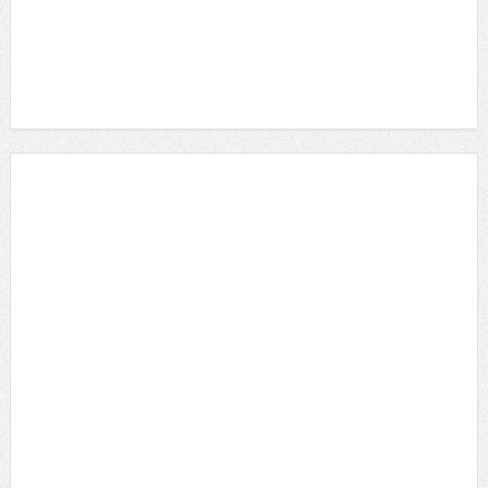
2014/10/16 に投稿された
雨宮留菜さん 「ミスヤンチャン2016」参戦！マ
ル...
2016/5/16 に投稿された
真琴 セクシーDVDをリリースした元ひきこもり女
子...
2013/4/16 に投稿された
RaMu 18歳Gカップ美少女がDVDデビュー
2016/4/16 に投稿された
土村 芳 新進女優が「愛の渦」監督舞台に
2014/7/16 に投稿された
原つむぎ 人気上昇中！愛らしい笑顔とほんわかし
た雰...
2021/3/16 に投稿された