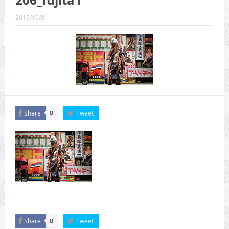
206_fujita1
CINEMA×STYLE 289号
2019/10/8
CINEMA×STYLE 288号
CINEMA×STYLE 287号
CINEMA×STYLE 286号
CINEMA×STYLE 285号
CINEMA×STYLE 294号
Share
Tweet
0
Share
Tweet
0