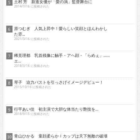
東京03 シチュエーション・ドラマに出演！苦境を乗...
2017/11/16 に投稿された
真空ジェシカ 『死ぬまでお笑いをやって
いきたい！そ...
2022/7/16 に投稿された
ロザン クイズ番組でもお
馴染み！高学歴芸人として
ブ...
2009/12/16 に投稿された
有野晋哉 ゲ
ーム・アニ
メ・漫画・ア
イドルに精
通！単...
2017/5/16 に投稿された
ゴー☆ジャス 『夢が叶うというのは直線ではなくいろ...
2021/11/16 に投稿された
グラビア