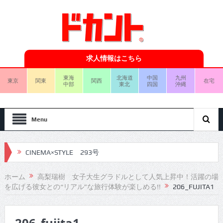
求人情報はこちら
東海
北海道
中国
九州
東京
関東
関西
在宅
中部
東北
四国
沖縄
Menu
CINEMA×STYLE 293号
CINEMA×STYLE 292号
ホーム
高梨瑞樹 女子大生グラドルとして人気上昇中！活躍の場
を広げる彼女との“リアル”な旅行体験が楽しめる!!
206_FUJITA1
CINEMA×STYLE 291号
CINEMA×STYLE 290号