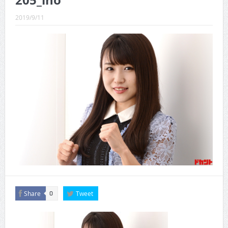
205_ino
CINEMA×STYLE 289号
2019/9/11
CINEMA×STYLE 288号
CINEMA×STYLE 287号
CINEMA×STYLE 286号
CINEMA×STYLE 285号
CINEMA×STYLE 294号
Share
Tweet
0