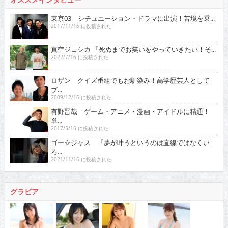
東京03 シチュエーション・ドラマに出演！苦境を乗...
2017/11/16 に投稿された
真空ジェシカ 『死ぬまでお笑いをやっていきたい！そ...
2022/7/16 に投稿された
ロザン クイズ番組でもお馴染み！高学歴芸人として
ブ...
2009/12/16 に投稿された
有野晋哉 ゲーム・アニメ・漫画・アイドルに精通！
単...
2017/5/16 に投稿された
ゴー☆ジャス 『夢が叶うというのは直線ではなくい
ろ...
2021/11/16 に投稿された
グラビア