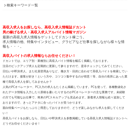
検索キーワード一覧
高収入求人をお探しなら、高収入求人情報誌ドカント
男の稼げる求人・高収入求人アルバイト情報マガジン
最新の高収入求人情報をゲットしてドカント稼ごう。
求人情報の他、特集やインタビュー、グラビアなど仕事を探しながら様々な情
報も・・・。
高収入バイトの求人情報ならお任せください！
ドカントでは、エリア別・業種別に高収入バイト情報を幅広く掲載しております。
注目のピックアップ求人も定期的に更新して参りますので、是非チェックしてみてください。
日払いや即決求人、また社員登用ありなど、働き方・目的に合わせて高収入バイトを検索してい
ただけます。接客が好き！という方や、コツコツ集中するのが得意！等、自分の長所にあった業
種で高収入求人を探してみませんか？
人気のPCオペレーター、PC入力の求人もたくさん掲載しています。PCを使って、各種数値化さ
れたデータ情報を入力したり原稿を書いたりするのがPCオペレーターの主な業務です。未経験
の方でも可能なお仕事で、将来のPCスキルアップも見込めます。新着求人情報も続々追加して
おりますので、きっとアナタに合ったバイトが見つかります。
面白特集ページもたっぷりご用意しておりますので、どうぞ楽しみながら求人を探してくださ
い！
高収入バイトをお探しなら、日払いや即決求人を多数掲載している高収入求人情報誌ドカントへ
どうぞお任せくださいませ！