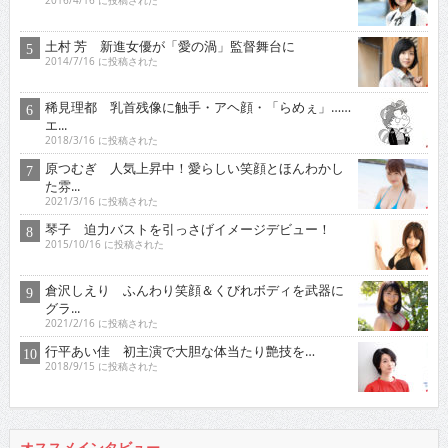
2016/4/16 に投稿された
土村 芳 新進女優が「愛の渦」監督舞台に
2014/7/16 に投稿された
稀見理都 乳首残像に触手・アヘ顔・「らめぇ」……
エ...
2018/3/16 に投稿された
原つむぎ 人気上昇中！愛らしい笑顔とほんわかし
た雰...
2021/3/16 に投稿された
琴子 迫力バストを引っさげイメージデビュー！
2015/10/16 に投稿された
倉沢しえり ふんわり笑顔＆くびれボディを武器に
グラ...
2021/2/16 に投稿された
行平あい佳 初主演で大胆な体当たり艶技を…
2018/9/15 に投稿された
オススメインタビュー