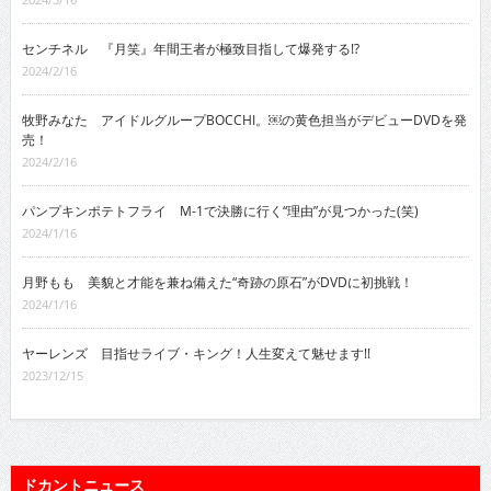
センチネル 『月笑』年間王者が極致目指して爆発する!?
2024/2/16
牧野みなた アイドルグループBOCCHI。￼の黄色担当がデビューDVDを発
売！
2024/2/16
パンプキンポテトフライ M-1で決勝に行く“理由”が見つかった(笑)
2024/1/16
月野もも 美貌と才能を兼ね備えた“奇跡の原石”がDVDに初挑戦！
2024/1/16
ヤーレンズ 目指せライブ・キング！人生変えて魅せます!!
2023/12/15
ドカントニュース