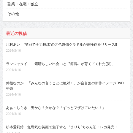
副業・在宅・独立
その他
最近の投稿
川村あい “笑顔で全力投球”の才色兼備グラドルが復帰作をリリース!!
2024/5/16
ランジャタイ 「素晴らしい出会いと〝癒着〟が育ててくれた(笑)」
2024/4/16
仲根なのか 「みんなの言うことは絶対！」が合言葉の新作イメージDVD
発売
2024/4/16
あぁ～しらき 男かな？女かな？「ずっとフザけていたい！」
2024/3/16
杉本愛莉鈴 無邪気な笑顔で魅了する…“まりり”ちゃん初トレカ発売！
2024/3/16