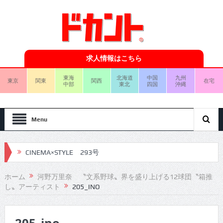
求人情報はこちら
東海
北海道
中国
九州
東京
関東
関西
在宅
中部
東北
四国
沖縄
Menu
CINEMA×STYLE 293号
CINEMA×STYLE 292号
ホーム
河野万里奈 〝文系野球〟界を盛り上げる12球団〝箱推
し〟アーティスト
205_INO
CINEMA×STYLE 291号
CINEMA×STYLE 290号