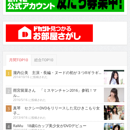
月間TOP10
総合TOP10
瀧内公美 主演・長編・ヌードの初が３つ!!!ギラギ...
2014/10/16 に投稿された
雨宮留菜さん 「ミスヤンチャン2016」参戦！マ
ル...
2016/5/16 に投稿された
真琴 セクシーDVDをリリースした元ひきこもり女
子...
2013/4/16 に投稿された
RaMu 18歳Gカップ美少女がDVDデビュー