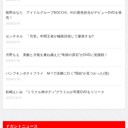
牧野みなた アイドルグループBOCCHI。￼の黄色担当がデビューDVDを発
売！
2024/2/16
センチネル 『月笑』年間王者が極致目指して爆発する!?
2024/2/16
月野もも 美貌と才能を兼ね備えた“奇跡の原石”がDVDに初挑戦！
2024/1/16
パンプキンポテトフライ M-1で決勝に行く“理由”が見つかった(笑)
2024/1/16
松嶋えいみ “ミラクル神ボディ”グラドルが卒業DVDをリリース
2023/12/15
ドカントニュース