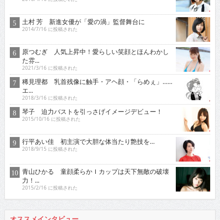
土村 芳 新進女優が「愛の渦」監督舞台に
2014/7/16 に投稿された
原つむぎ 人気上昇中！愛らしい笑顔とほんわかし
た雰...
2021/3/16 に投稿された
稀見理都 乳首残像に触手・アヘ顔・「らめぇ」……
エ...
2018/3/16 に投稿された
琴子 迫力バストを引っさげイメージデビュー！
2015/10/16 に投稿された
行平あい佳 初主演で大胆な体当たり艶技を…
2018/9/15 に投稿された
青山ひかる 童顔柔らかＩカップは天下無敵の破壊
力！...
2015/2/16 に投稿された
オススメインタビュー