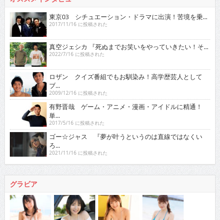
東京03 シチュエーション・ドラマに出演！苦境を乗...
2017/11/16 に投稿された
真空ジェシカ 『死ぬまでお笑いをやっていきたい！そ...
2022/7/16 に投稿された
ロザン クイズ番組でもお馴染み！高学歴芸人として
ブ...
2009/12/16 に投稿された
有野晋哉 ゲーム・アニメ・漫画・アイドルに精通！
単...
2017/5/16 に投稿された
ゴー☆ジャス 『夢が叶うというのは直線ではなくい
ろ...
2021/11/16 に投稿された
グラビア