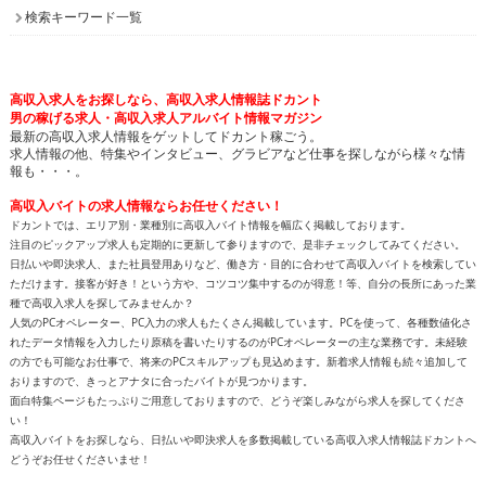
検索キーワード一覧
高収入求人をお探しなら、高収入求人情報誌ドカント
男の稼げる求人・高収入求人アルバイト情報マガジン
最新の高収入求人情報をゲットしてドカント稼ごう。
求人情報の他、特集やインタビュー、グラビアなど仕事を探しながら様々な情
報も・・・。
高収入バイトの求人情報ならお任せください！
ドカントでは、エリア別・業種別に高収入バイト情報を幅広く掲載しております。
注目のピックアップ求人も定期的に更新して参りますので、是非チェックしてみてください。
日払いや即決求人、また社員登用ありなど、働き方・目的に合わせて高収入バイトを検索してい
ただけます。接客が好き！という方や、コツコツ集中するのが得意！等、自分の長所にあった業
種で高収入求人を探してみませんか？
人気のPCオペレーター、PC入力の求人もたくさん掲載しています。PCを使って、各種数値化さ
れたデータ情報を入力したり原稿を書いたりするのがPCオペレーターの主な業務です。未経験
の方でも可能なお仕事で、将来のPCスキルアップも見込めます。新着求人情報も続々追加して
おりますので、きっとアナタに合ったバイトが見つかります。
面白特集ページもたっぷりご用意しておりますので、どうぞ楽しみながら求人を探してくださ
い！
高収入バイトをお探しなら、日払いや即決求人を多数掲載している高収入求人情報誌ドカントへ
どうぞお任せくださいませ！