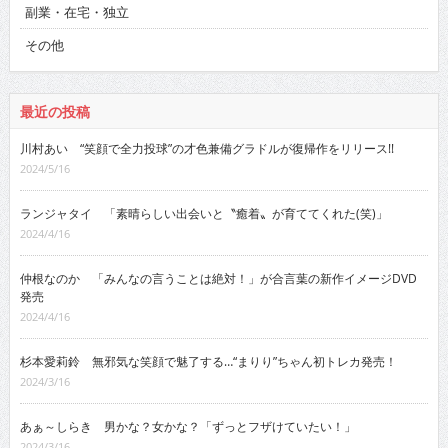
副業・在宅・独立
その他
最近の投稿
川村あい “笑顔で全力投球”の才色兼備グラドルが復帰作をリリース!!
2024/5/16
ランジャタイ 「素晴らしい出会いと〝癒着〟が育ててくれた(笑)」
2024/4/16
仲根なのか 「みんなの言うことは絶対！」が合言葉の新作イメージDVD
発売
2024/4/16
杉本愛莉鈴 無邪気な笑顔で魅了する…“まりり”ちゃん初トレカ発売！
2024/3/16
あぁ～しらき 男かな？女かな？「ずっとフザけていたい！」
2024/3/16