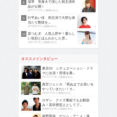
深琴 等身大で演じた初主演作
品が公開！
2017/11/16 に投稿された
行平あい佳 初主演で大胆な体
当たり艶技を…
2018/9/15 に投稿された
原つむぎ 人気上昇中！愛らし
い笑顔とほんわかした雰...
2021/3/16 に投稿された
オススメインタビュー
東京03 シチュエーション・ドラ
マに出演！苦境を乗...
2017/11/16 に投稿された
真空ジェシカ 『死ぬまでお笑いを
やっていきたい！そ...
2022/7/16 に投稿された
ロザン クイズ番組でもお馴染
み！高学歴芸人としてブ...
2009/12/16 に投稿された
有野晋哉 ゲーム・アニメ・漫