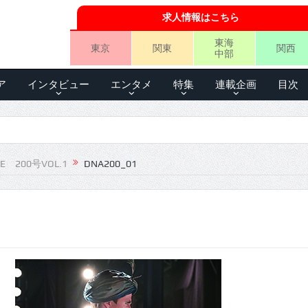
求人情報はこちら
東海
東京
関東
関西
中部
ア
インタビュー
エンタメ
特集
連載企画
目次
LE 200号VOL.1
DNA200_01