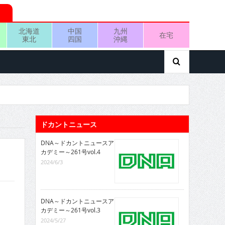
北海道
中国
九州
在宅
東北
四国
沖縄
ドカントニュース
DNA～ドカントニュースア
カデミー～261号vol.4
2024/6/3
DNA～ドカントニュースア
カデミー～261号vol.3
2024/5/27