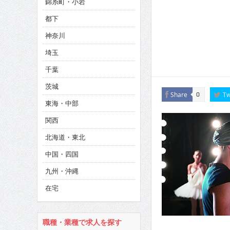
錦糸町・小岩
CINEMA×STYLE 286号
都下
CINEMA×STYLE 285号
神奈川
CINEMA×STYLE 294号
埼玉
千葉
茨城
Share
Tw
0
東海・中部
関西
北海道・東北
中国・四国
九州・沖縄
在宅
職種・業種で求人を探す