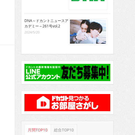
DNA～ドカントニュースア
カデミー～261号vol.2
2024/5/20
月間TOP10
総合TOP10