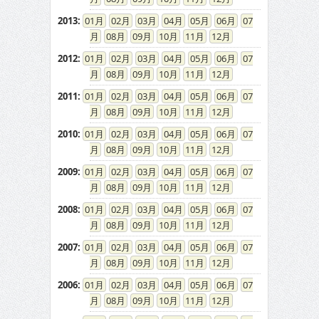
2013
:
01
02
03
04
05
06
07
08
09
10
11
12
2012
:
01
02
03
04
05
06
07
08
09
10
11
12
2011
:
01
02
03
04
05
06
07
08
09
10
11
12
2010
:
01
02
03
04
05
06
07
08
09
10
11
12
2009
:
01
02
03
04
05
06
07
08
09
10
11
12
2008
:
01
02
03
04
05
06
07
08
09
10
11
12
2007
:
01
02
03
04
05
06
07
08
09
10
11
12
2006
:
01
02
03
04
05
06
07
08
09
10
11
12