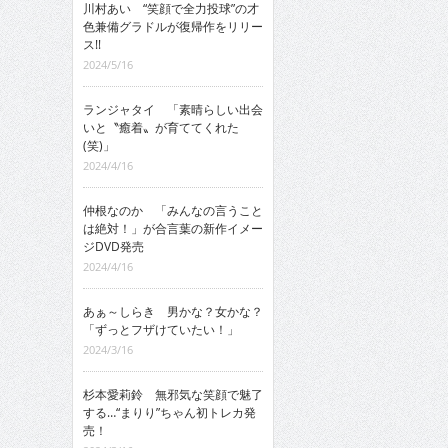
川村あい “笑顔で全力投球”の才
色兼備グラドルが復帰作をリリー
ス!!
2024/5/16
ランジャタイ 「素晴らしい出会
いと〝癒着〟が育ててくれた
(笑)」
2024/4/16
仲根なのか 「みんなの言うこと
は絶対！」が合言葉の新作イメー
ジDVD発売
2024/4/16
あぁ～しらき 男かな？女かな？
「ずっとフザけていたい！」
2024/3/16
杉本愛莉鈴 無邪気な笑顔で魅了
する…“まりり”ちゃん初トレカ発
売！