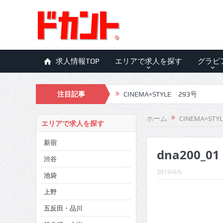
求人情報TOP
エリアで求人を探す
グラビ
注目記事
CINEMA×STYLE 293号
CINEMA×STYLE 292号
ホーム
CINEMA×STY
エリアで求人を探す
CINEMA×STYLE 291号
新宿
dna200_01
CINEMA×STYLE 290号
渋谷
CINEMA×STYLE 289号
2019/4/9
池袋
CINEMA×STYLE 288号
上野
五反田・品川
CINEMA×STYLE 287号