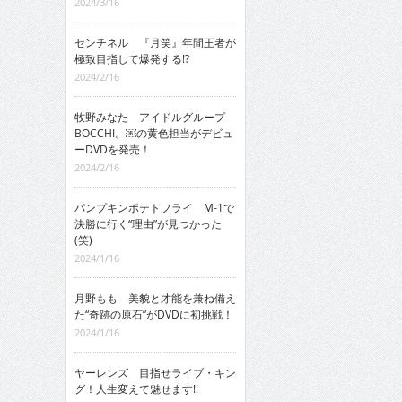
2024/3/16
センチネル 『月笑』年間王者が
極致目指して爆発する!?
2024/2/16
牧野みなた アイドルグループ
BOCCHI。￼の黄色担当がデビュ
ーDVDを発売！
2024/2/16
パンプキンポテトフライ M-1で
決勝に行く“理由”が見つかった
(笑)
2024/1/16
月野もも 美貌と才能を兼ね備え
た“奇跡の原石”がDVDに初挑戦！
2024/1/16
ヤーレンズ 目指せライブ・キン
グ！人生変えて魅せます!!