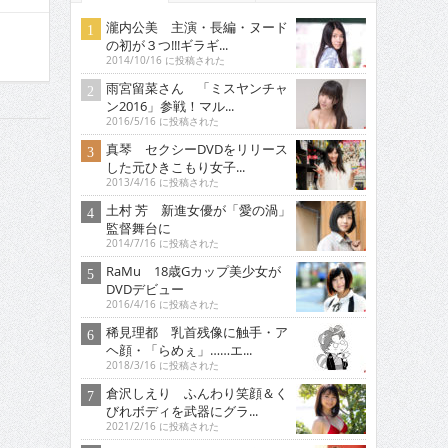
瀧内公美 主演・長編・ヌード
の初が３つ!!!ギラギ...
2014/10/16 に投稿された
雨宮留菜さん 「ミスヤンチャ
ン2016」参戦！マル...
2016/5/16 に投稿された
真琴 セクシーDVDをリリース
した元ひきこもり女子...
2013/4/16 に投稿された
土村 芳 新進女優が「愛の渦」
監督舞台に
2014/7/16 に投稿された
RaMu 18歳Gカップ美少女が
DVDデビュー
2016/4/16 に投稿された
稀見理都 乳首残像に触手・ア
ヘ顔・「らめぇ」……エ...
2018/3/16 に投稿された
倉沢しえり ふんわり笑顔＆く
びれボディを武器にグラ...
2021/2/16 に投稿された