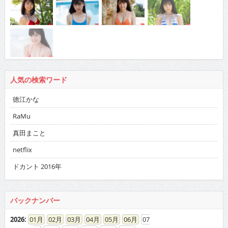
人気の検索ワード
徳江かな
RaMu
真田まこと
netflix
ドカント 2016年
バックナンバー
2026
:
01
02
03
04
05
06
07