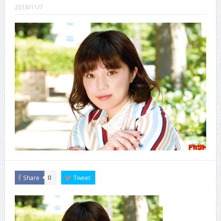
CINEMA×STYLE 289号
2018/11/7
CINEMA×STYLE 288号
CINEMA×STYLE 287号
CINEMA×STYLE 286号
CINEMA×STYLE 285号
CINEMA×STYLE 294号
Share
Tweet
0