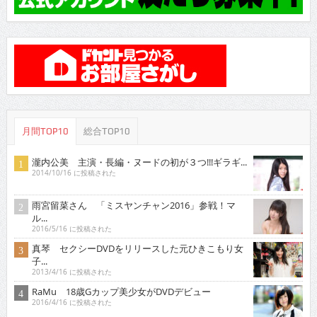
月間TOP10
総合TOP10
瀧内公美 主演・長編・ヌードの初が３つ!!!ギラギ...
2014/10/16 に投稿された
雨宮留菜さん 「ミスヤンチャン2016」参戦！マ
ル...
2016/5/16 に投稿された
真琴 セクシーDVDをリリースした元ひきこもり女
子...
2013/4/16 に投稿された
RaMu 18歳Gカップ美少女がDVDデビュー
2016/4/16 に投稿された