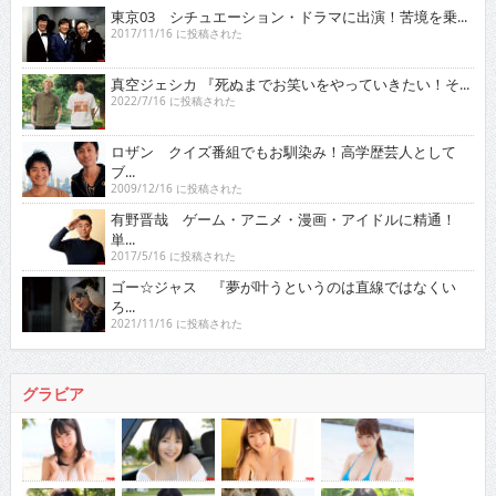
東京03 シチュエーション・ドラマに出演！苦境を乗...
2017/11/16 に投稿された
真空ジェシカ 『死ぬまでお笑いをやっていきたい！そ...
2022/7/16 に投稿された
ロザン クイズ番組でもお馴染み！高学歴芸人として
ブ...
2009/12/16 に投稿された
有野晋哉 ゲーム・アニメ・漫画・アイドルに精通！
単...
2017/5/16 に投稿された
ゴー☆ジャス 『夢が叶うというのは直線ではなくい
ろ...
2021/11/16 に投稿された
グラビア