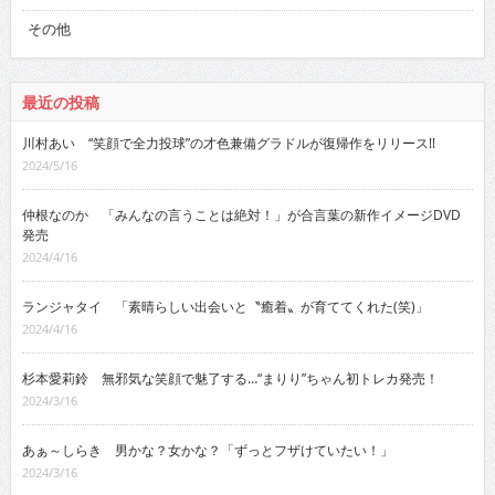
その他
最近の投稿
川村あい “笑顔で全力投球”の才色兼備グラドルが復帰作をリリース!!
2024/5/16
仲根なのか 「みんなの言うことは絶対！」が合言葉の新作イメージDVD
発売
2024/4/16
ランジャタイ 「素晴らしい出会いと〝癒着〟が育ててくれた(笑)」
2024/4/16
杉本愛莉鈴 無邪気な笑顔で魅了する…“まりり”ちゃん初トレカ発売！
2024/3/16
あぁ～しらき 男かな？女かな？「ずっとフザけていたい！」
2024/3/16