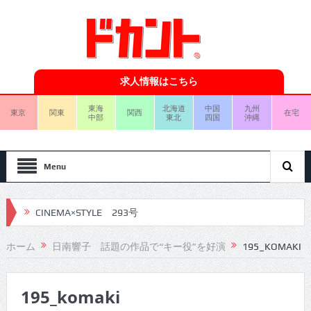
求人情報はこちら
東海
北海道
中国
九州
東京
関東
関西
在宅
中部
東北
四国
沖縄
Menu
CINEMA×STYLE 293号
CINEMA×STYLE 292号
ホーム
日南響子 話題の作品で“キー役”を好演
195_KOMAKI
CINEMA×STYLE 291号
195_komaki
CINEMA×STYLE 290号