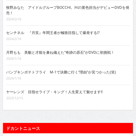
牧野みなた アイドルグループBOCCHI。￼の黄色担当がデビューDVDを発
売！
2024/2/16
センチネル 『月笑』年間王者が極致目指して爆発する!?
2024/2/16
月野もも 美貌と才能を兼ね備えた“奇跡の原石”がDVDに初挑戦！
2024/1/16
パンプキンポテトフライ M-1で決勝に行く“理由”が見つかった(笑)
2024/1/16
ヤーレンズ 目指せライブ・キング！人生変えて魅せます!!
2023/12/15
ドカントニュース