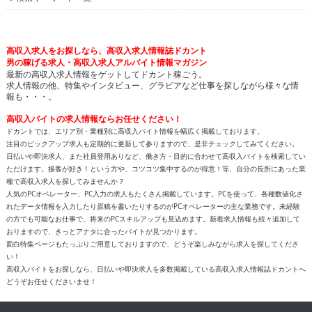
高収入求人をお探しなら、高収入求人情報誌ドカント
男の稼げる求人・高収入求人アルバイト情報マガジン
最新の高収入求人情報をゲットしてドカント稼ごう。
求人情報の他、特集やインタビュー、グラビアなど仕事を探しながら様々な情
報も・・・。
高収入バイトの求人情報ならお任せください！
ドカントでは、エリア別・業種別に高収入バイト情報を幅広く掲載しております。
注目のピックアップ求人も定期的に更新して参りますので、是非チェックしてみてください。
日払いや即決求人、また社員登用ありなど、働き方・目的に合わせて高収入バイトを検索してい
ただけます。接客が好き！という方や、コツコツ集中するのが得意！等、自分の長所にあった業
種で高収入求人を探してみませんか？
人気のPCオペレーター、PC入力の求人もたくさん掲載しています。PCを使って、各種数値化さ
れたデータ情報を入力したり原稿を書いたりするのがPCオペレーターの主な業務です。未経験
の方でも可能なお仕事で、将来のPCスキルアップも見込めます。新着求人情報も続々追加して
おりますので、きっとアナタに合ったバイトが見つかります。
面白特集ページもたっぷりご用意しておりますので、どうぞ楽しみながら求人を探してくださ
い！
高収入バイトをお探しなら、日払いや即決求人を多数掲載している高収入求人情報誌ドカントへ
どうぞお任せくださいませ！