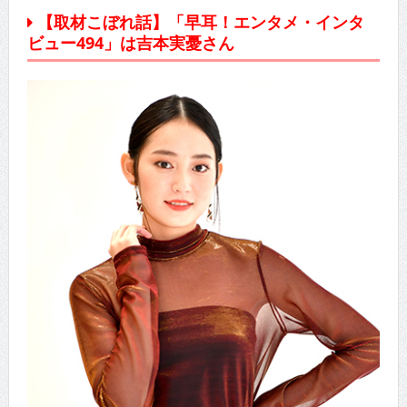
【取材こぼれ話】「早耳！エンタメ・インタ
ビュー494」は吉本実憂さん