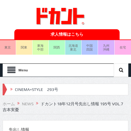
求人情報はこちら
東海
北海道
中国
九州
東京
関東
関西
在宅
中部
東北
四国
沖縄
Menu
CINEMA×STYLE 292号
CINEMA×STYLE 291号
ホーム
NEWS
ドカント18年12月号先出し情報 195号 VOL.7
吉本実憂
CINEMA×STYLE 290号
CINEMA×STYLE 289号
先出し情報