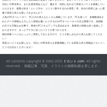
日払いや即決求人、また社員登用ありなど、働き方・目的に合わせて高収入バイトを検索してい
ただけます。接客が好き！という方や、コツコツ集中するのが得意！等、自分の長所にあった業
種で高収入求人を探してみませんか？
人気のPCオペレーター、PC入力の求人もたくさん掲載しています。PCを使って、各種数値化さ
れたデータ情報を入力したり原稿を書いたりするのがPCオペレーターの主な業務です。未経験
の方でも可能なお仕事で、将来のPCスキルアップも見込めます。新着求人情報も続々追加して
おりますので、きっとアナタに合ったバイトが見つかります。
面白特集ページもたっぷりご用意しておりますので、どうぞ楽しみながら求人を探してくださ
い！
高収入バイトをお探しなら、日払いや即決求人を多数掲載している高収入求人情報誌ドカントへ
どうぞお任せくださいませ！
All contents copyright © 2002-2025
ドカント.com
. All rights
reserved. 掲載記事、写真、イラストの無断転載を禁じます。