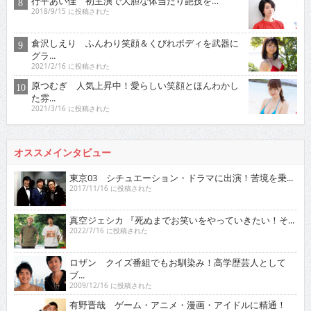
行平あい佳 初主演で大胆な体当たり艶技を…
2018/9/15 に投稿された
倉沢しえり ふんわり笑顔＆くびれボディを武器に
グラ...
2021/2/16 に投稿された
原つむぎ 人気上昇中！愛らしい笑顔とほんわかし
た雰...
2021/3/16 に投稿された
オススメインタビュー
東京03 シチュエーション・ドラマに出演！苦境を乗...
2017/11/16 に投稿された
真空ジェシカ 『死ぬまでお笑いをやっていきたい！そ...
2022/7/16 に投稿された
ロザン クイズ番組でもお馴染み！高学歴芸人として
ブ...
2009/12/16 に投稿された
有野晋哉 ゲーム・アニメ・漫画・アイドルに精通！