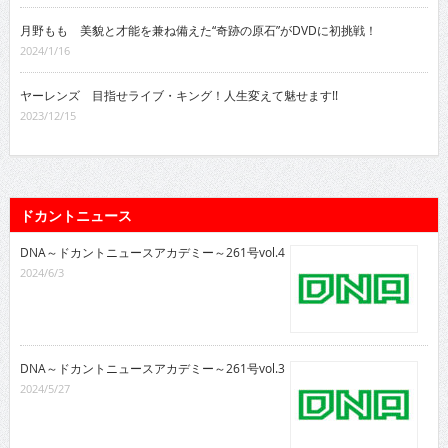
月野もも 美貌と才能を兼ね備えた“奇跡の原石”がDVDに初挑戦！
2024/1/16
ヤーレンズ 目指せライブ・キング！人生変えて魅せます!!
2023/12/15
ドカントニュース
DNA～ドカントニュースアカデミー～261号vol.4
2024/6/3
DNA～ドカントニュースアカデミー～261号vol.3
2024/5/27