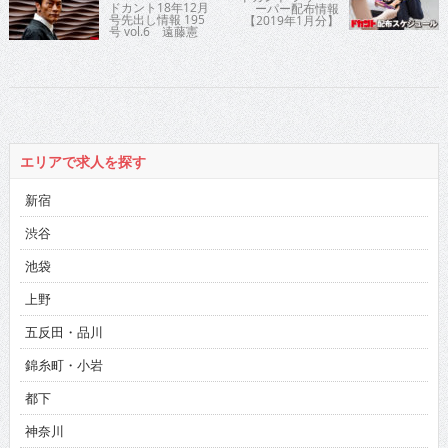
ドカント18年12月
ーパー配布情報
号先出し情報 195
【2019年1月分】
号 vol.6 遠藤憲
一
エリアで求人を探す
新宿
渋谷
池袋
上野
五反田・品川
錦糸町・小岩
都下
神奈川