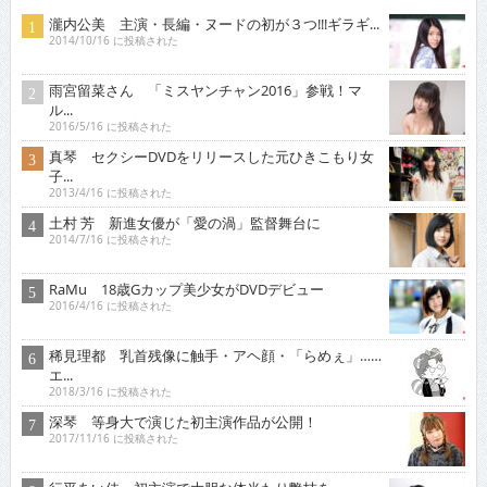
瀧内公美 主演・長編・ヌードの初が３つ!!!ギラギ...
2014/10/16 に投稿された
雨宮留菜さん 「ミスヤンチャン2016」参戦！マ
ル...
2016/5/16 に投稿された
真琴 セクシーDVDをリリースした元ひきこもり女
子...
2013/4/16 に投稿された
土村 芳 新進女優が「愛の渦」監督舞台に
2014/7/16 に投稿された
RaMu 18歳Gカップ美少女がDVDデビュー
2016/4/16 に投稿された
稀見理都 乳首残像に触手・アヘ顔・「らめぇ」……
エ...
2018/3/16 に投稿された
深琴 等身大で演じた初主演作品が公開！
2017/11/16 に投稿された