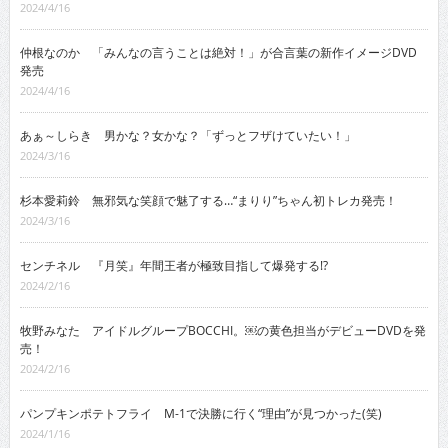
2024/4/16
仲根なのか 「みんなの言うことは絶対！」が合言葉の新作イメージDVD
発売
2024/4/16
あぁ～しらき 男かな？女かな？「ずっとフザけていたい！」
2024/3/16
杉本愛莉鈴 無邪気な笑顔で魅了する…“まりり”ちゃん初トレカ発売！
2024/3/16
センチネル 『月笑』年間王者が極致目指して爆発する!?
2024/2/16
牧野みなた アイドルグループBOCCHI。￼の黄色担当がデビューDVDを発
売！
2024/2/16
パンプキンポテトフライ M-1で決勝に行く“理由”が見つかった(笑)
2024/1/16