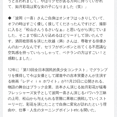
うと言われまして。やはりクセがある方向に持っていかれ
て、如月彩花は変な女の子になりました（笑）」
◆「波岡（一喜）さんご自身はオンオフはっきりしていて、
オフの時はすごく優しく接してくださったんですけど、撮影
に入ると『松山さんうるさいなぁ』と思いながら演じていま
した。そこまで役に入り込めるほどリードして頂いたんで
す。酒田稔部長を演じた吹越（満）さんは、尊敬する俳優さ
んのお一人なんです。セリフがポンポンと出てくる不思議な
空気感を持っていらっしゃって、ベテランの方はすごい！と
感動しました」
12年に「第13回全日本国民的美少女コンテスト」でグランプ
リを獲得して今は女優として躍進中の吉本実憂さんが主演す
る映画『レディ ｉｎ ホワイト』が11月23日に公開される。
物語の舞台はブラック企業。吉本さん演じる如月彩花が猛毒
フレッシャーズ女子として波岡一喜さん演じるパワハラ三昧
の上司、松山から与えられる苦難に果敢に挑戦していくスト
ーリーだ。彩花を演じたことで自身に変化が訪れたという理
由や、仕事・人生のターニングポイントetc.を聞いた。